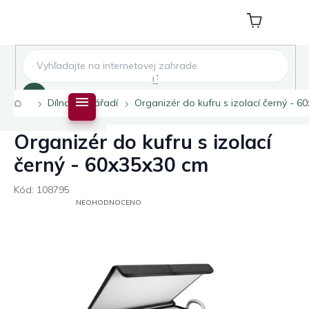
Přejít
na
Nákupní
obsah
košík
Hledat
Domů
Dílna
Nářadí
Organizér do kufru s izolací černý - 6
Organizér do kufru s izolací
černý - 60x35x30 cm
Kód:
108795
PRŮMĚRNÉ
NEOHODNOCENO
HODNOCENÍ
PRODUKTU
JE
0,0
Z
5
HVĚZDIČEK.