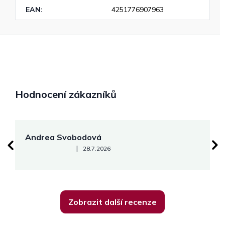
EAN
:
4251776907963
Hodnocení zákazníků
Andrea Svobodová
M
Hodnocení obchodu je 5 z 5 hvězdiček.
|
28.7.2026
Zobrazit další recenze