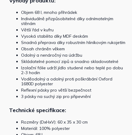
Výhody produktu:
Objem 68 l, mnoho přihrádek
Individuálně přizpůsobitelné díky odnímatelným
stěnám
Větší řád v kufru
Vysoká stabilita díky MDF deskám
Snadná přeprava díky robustním hliníkovým rukojetím
Obsah chráněn věkem
Odolný a nenáročný na údržbu
Skládatelné pomocí zipů a snadno skladovatelné
Izolační fólie udrží jídlo studené nebo teplé po dobu
2-3 hodin
Voděodolný a odolný proti poškrábání Oxford
1680D polyester
Reflexní pásky pro větší bezpečnost
3 pásky na suchý zip pro připevnění
Technické specifikace:
Rozměry (DxHxV): 60 x 35 x 30 cm
Materiál: 100% polyester
Objem: 68 l