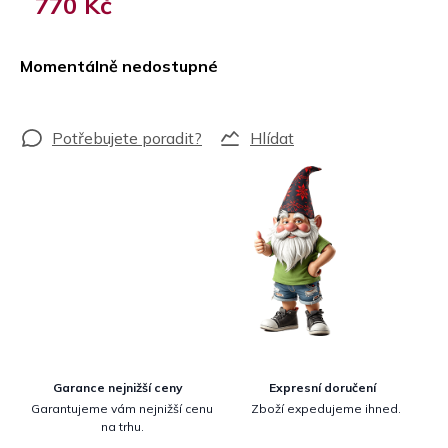
770 Kč
Měrná
cena:
Momentálně nedostupné
Hlídat
Garance nejnižší ceny
Expresní doručení
Garantujeme vám nejnižší cenu
Zboží expedujeme ihned.
na trhu.