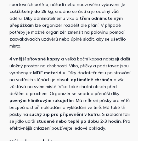
sportovních potřeb, nářadí nebo nouzového vybavení. Je
zatížitelný do 25 kg
, snadno se čistí a je odolný vůči
oděru. Díky odnímatelnému víku a
třem odnímatelným
přepážkám
lze organizér rozdělit dle přání. V případě
potřeby je možné organizér zmenšit na polovinu pomocí
zacvakávacích uzávěrů nebo úplně složit, aby se ušetřilo
místo.
4 vnější síťované kapsy
a velká boční kapsa nabízejí další
úložný prostor na drobnosti. Víko, příčky a podstavec jsou
vyrobeny
z MDF materiálu
. Díky dodatečnému polstrování
na vnitřních stěnách je obsah
optimálně chráněn
a vše
zůstává na svém místě. Víko také chrání obsah před
deštěm a prachem. Organizér se snadno přenáší díky
pevným hliníkovým rukojetím
. Má reflexní pásky pro větší
bezpečnost při nakládání a vykládání ve tmě. Má také tři
pásky na
suchý zip pro připevnění v kufru
. S izolační fólií
se jídlo udrží
studené nebo teplé po dobu 2-3 hodin
. Pro
efektivnější chlazení používejte ledové obklady.