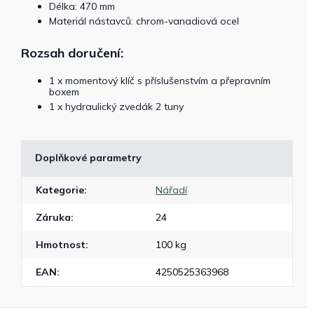
Délka: 470 mm
Materiál nástavců: chrom-vanadiová ocel
Rozsah doručení:
1 x momentový klíč s příslušenstvím a přepravním
boxem
1 x hydraulický zvedák 2 tuny
Doplňkové parametry
Kategorie
:
Nářadí
Záruka
:
24
Hmotnost
:
100 kg
EAN
:
4250525363968