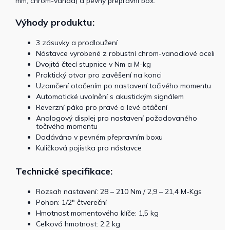
mm, chrom-vanad) a pevný přepravní box.
Výhody produktu:
3 zásuvky a prodloužení
Nástavce vyrobené z robustní chrom-vanadiové oceli
Dvojitá čtecí stupnice v Nm a M-kg
Praktický otvor pro zavěšení na konci
Uzamčení otočením po nastavení točivého momentu
Automatické uvolnění s akustickým signálem
Reverzní páka pro pravé a levé otáčení
Analogový displej pro nastavení požadovaného
točivého momentu
Dodáváno v pevném přepravním boxu
Kuličková pojistka pro nástavce
Technické specifikace:
Rozsah nastavení: 28 – 210 Nm / 2,9 – 21,4 M-Kgs
Pohon: 1/2″ čtvereční
Hmotnost momentového klíče: 1,5 kg
Celková hmotnost: 2,2 kg