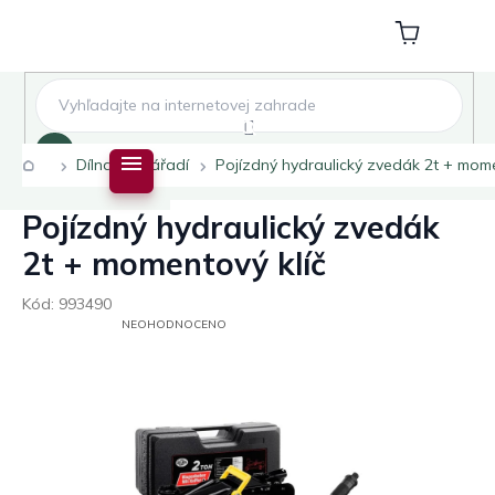
Přejít
na
Nákupní
obsah
košík
Hledat
Domů
Dílna
Nářadí
Pojízdný hydraulický zvedák 2t + mome
Pojízdný hydraulický zvedák
2t + momentový klíč
Kód:
993490
PRŮMĚRNÉ
NEOHODNOCENO
HODNOCENÍ
PRODUKTU
JE
0,0
Z
5
HVĚZDIČEK.