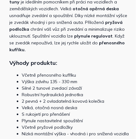
tuny
je ideálním pomocníkem při práci na vozidlech a
zemědělských vozidlech. Velká
otočná opěrná deska
usnadňuje zvedání a spouštění. Díky nízké montážní výšce
je zvedák vhodný i pro snížená auta. Přiložená
pryžová
podložka
chrání váš vůz při zvedání a minimalizuje riziko
uklouznutí. Spuštění vozidla lze
plynule regulovat
. Když
se zvedák nepoužívá, lze jej rychle uložit do
přenosného
kufříku.
Výhody produktu:
Včetně přenosného kufříku
Výška zdvihu 135 - 330 mm
Silné 2 tunové zvedací závaží
Robustní hydraulická jednotka
2 pevná + 2 ovladatelná kovová kolečka
Velká, otočná nosná deska
S rukojetí pro přenášení
Plynule nastavitelné spouštění
Včetně pryžové podložky
Nízká montážní výška - vhodná i pro snížená vozidla