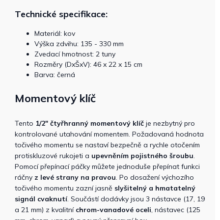
Technické specifikace:
Materiál: kov
Výška zdvihu: 135 - 330 mm
Zvedací hmotnost: 2 tuny
Rozměry (DxŠxV): 46 x 22 x 15 cm
Barva: černá
Momentový klíč
Tento
1/2″ čtyřhranný momentový klíč
je nezbytný pro
kontrolované utahování momentem. Požadovaná hodnota
točivého momentu se nastaví bezpečně a rychle otočením
protiskluzové rukojeti a
upevněním pojistného šroubu
.
Pomocí přepínací páčky můžete jednoduše přepínat funkci
ráčny
z levé strany na pravou
. Po dosažení výchozího
točivého momentu zazní jasně
slyšitelný a hmatatelný
signál cvaknutí
. Součástí dodávky jsou 3 nástavce (17, 19
a 21 mm) z kvalitní
chrom-vanadové oceli
, nástavec (125