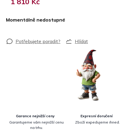
1 810 Kč
Měrná
cena:
Momentálně nedostupné
Hlídat
Garance nejnižší ceny
Expresní doručení
Garantujeme vám nejnižší cenu
Zboží expedujeme ihned.
na trhu.