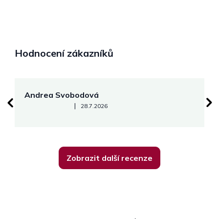
Hodnocení zákazníků
Andrea Svobodová
M
Hodnocení obchodu je 5 z 5 hvězdiček.
|
28.7.2026
Zobrazit další recenze
Z