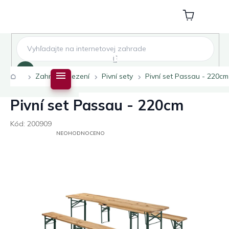
Přejít
na
Nákupní
obsah
košík
Hledat
Domů
Zahradní sezení
Pivní sety
Pivní set Passau - 220cm
Pivní set Passau - 220cm
Kód:
200909
PRŮMĚRNÉ
NEOHODNOCENO
HODNOCENÍ
PRODUKTU
JE
0,0
Z
5
HVĚZDIČEK.