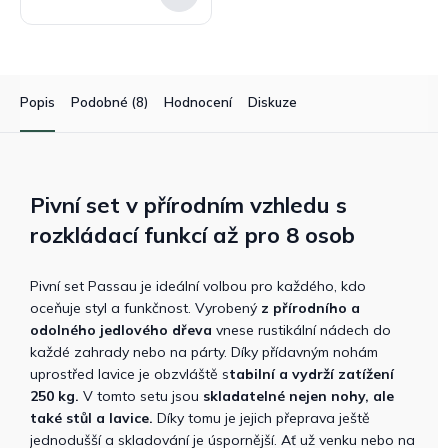
Popis
Podobné (8)
Hodnocení
Diskuze
Pivní set v přírodním vzhledu s
rozkládací funkcí až pro 8 osob
Pivní set Passau je ideální volbou pro každého, kdo
oceňuje styl a funkčnost. Vyrobený
z přírodního a
odolného jedlového dřeva
vnese rustikální nádech do
každé zahrady nebo na párty. Díky přídavným nohám
uprostřed lavice je obzvláště s
tabilní a vydrží zatížení
250 kg.
V tomto setu jsou
skladatelné nejen nohy, ale
také stůl a lavice.
Díky tomu je jejich přeprava ještě
jednodušší a skladování je úspornější. Ať už venku nebo na