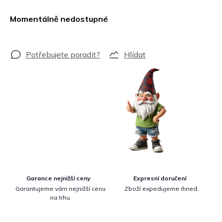
Měrná
cena:
Momentálně nedostupné
Hlídat
Garance nejnižší ceny
Expresní doručení
Garantujeme vám nejnižší cenu
Zboží expedujeme ihned.
na trhu.