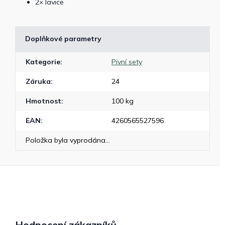
2× lavice
Doplňkové parametry
Kategorie
:
Pivní sety
Záruka
:
24
Hmotnost
:
100 kg
EAN
:
4260565527596
Položka byla vyprodána…
Hodnocení zákazníků