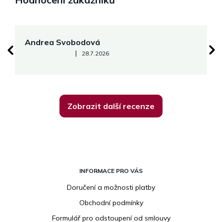
Andrea Svobodová
M
Hodnocení obchodu je 5 z 5 hvězdiček.
|
28.7.2026
Zobrazit další recenze
Z
á
INFORMACE PRO VÁS
p
Doručení a možnosti platby
a
Obchodní podmínky
t
í
Formulář pro odstoupení od smlouvy