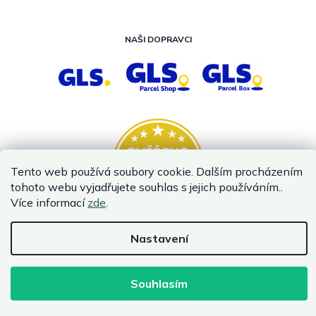
NAŠI DOPRAVCI
Tento web používá soubory cookie. Dalším procházením
tohoto webu vyjadřujete souhlas s jejich používáním..
Více informací
zde
.
Nastavení
Vytvořil Shoptet
Copyright 2026
InternetovaZahrada.cz
. Všechna práva vyhrazena.
Souhlasím
Infolinka je z technických příčin nedostupná. Kontaktujte
nás prosím emailem.