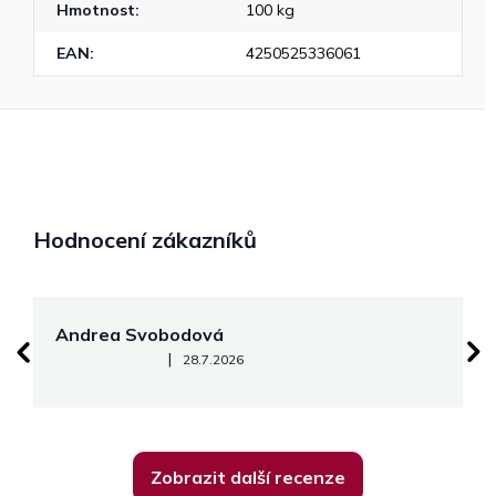
Hmotnost
:
100 kg
EAN
:
4250525336061
Hodnocení zákazníků
Andrea Svobodová
M
Hodnocení obchodu je 5 z 5 hvězdiček.
|
28.7.2026
Zobrazit další recenze