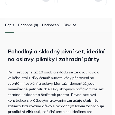
Popis
Podobné (8)
Hodnocení
Diskuze
Pohodlný a skladný pivní set, ideální
na oslavy, pikniky i zahradní párty
Pivní set pojme až 10 osob a skládá se ze dvou lavic a
velkého stolu, díky čemuž budete vždy připraveni na
spontánní setkání a oslavy. Montáž i demontáž jsou
mimořádně jednoduché
. Díky sklopným nožičkám lze set
snadno uskladnit a šetřit tak prostor. Pevná ocelová
konstrukce s práškovým lakováním
zaručuje stabilitu
,
zatímco lazurované dřevo s ochranným lakem
zabraňuje
pronikání vlhkosti,
což činí tento set ideálním pro