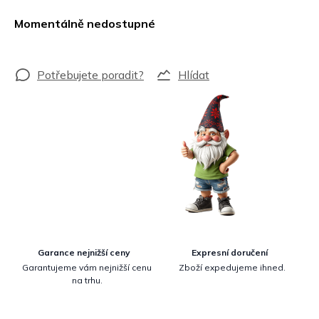
Měrná
cena:
Momentálně nedostupné
Hlídat
Garance nejnižší ceny
Expresní doručení
Garantujeme vám nejnižší cenu
Zboží expedujeme ihned.
na trhu.