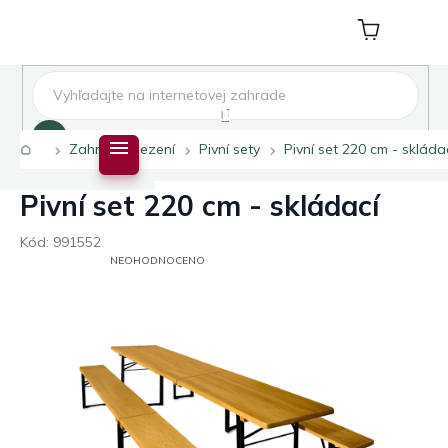
Přejít
na
Nákupní
obsah
košík
Hledat
Domů
Zahradní sezení
Pivní sety
Pivní set 220 cm - skláda
Pivní set 220 cm - skládací
Kód:
991552
PRŮMĚRNÉ
NEOHODNOCENO
HODNOCENÍ
PRODUKTU
JE
0,0
Z
5
HVĚZDIČEK.