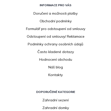
Z
á
INFORMACE PRO VÁS
p
Doručení a možnosti platby
a
Obchodní podmínky
t
í
Formulář pro odstoupení od smlouvy
Odstoupení od smlouvy/ Reklamace
Podmínky ochrany osobních údajů
Často kladené dotazy
Hodnocení obchodu
Náš blog
Kontakty
DOPORUČENÉ KATEGORIE
Zahradní sezení
Zahradní domky