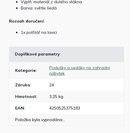
Výplň: materiál z dutého vlákna
Barva: světle šedá
Rozsah doručení:
1x polštář na lavici
Doplňkové parametry
Podušky a sedáky na zahradní
Kategorie
:
nábytek
Záruka
:
24
Hmotnost
:
3.25 kg
EAN
:
4250525375183
Položka byla vyprodána…