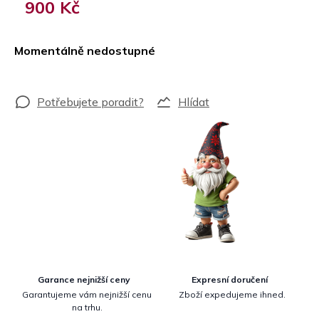
900 Kč
Měrná
cena:
Momentálně nedostupné
Hlídat
Garance nejnižší ceny
Expresní doručení
Garantujeme vám nejnižší cenu
Zboží expedujeme ihned.
na trhu.