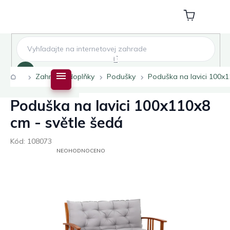
Přejít
na
Nákupní
obsah
košík
Hledat
Domů
Zahradní doplňky
Podušky
Poduška na lavici 100x1
Poduška na lavici 100x110x8
cm - světle šedá
Kód:
108073
PRŮMĚRNÉ
NEOHODNOCENO
HODNOCENÍ
PRODUKTU
JE
0,0
Z
5
HVĚZDIČEK.