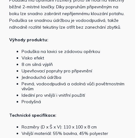
Poduška má optimální rozměry, proto se hodí na všechny
běžné 2-místné lavičky. Díky popruhům připevněným na
boku lze snadno zabránit nepříjemnému klouzání potahu.
Poduška se snadnou údržbou je vodoodpudivá, takže
náhodně rozlité tekutiny lze otřít bez zanechání zbytků.
Výhody produktu:
Poduška na lavici se zádovou opěrkou
Visko efekt
8 cm silná výplň
Upevňovací popruhy pro připevnění
Jednoduchá údržba
Pevná, vodoodpudivá a odolná vůči povětrnostním
vlivům
Ideální pro vnější i vnitřní použití
Prodyšná
Technické specifikace:
Rozměry (D x Š x V): 110 x 100 x 8 cm
Vnější materiál: 55% bavlna, 45% polyester