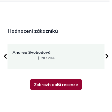
Hodnocení zákazníků
Andrea Svobodová
M
Hodnocení obchodu je 5 z 5 hvězdiček.
|
28.7.2026
Zobrazit další recenze