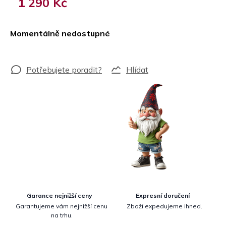
1 290 Kč
Měrná
cena:
Momentálně nedostupné
Hlídat
Garance nejnižší ceny
Expresní doručení
Garantujeme vám nejnižší cenu
Zboží expedujeme ihned.
na trhu.