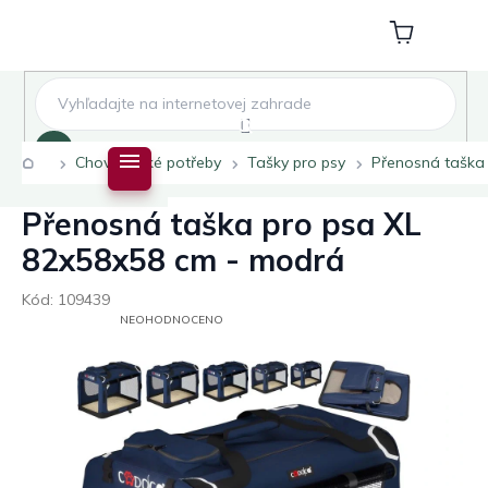
Přejít
na
Nákupní
obsah
košík
Hledat
Domů
Chovatelské potřeby
Tašky pro psy
Přenosná taška
Přenosná taška pro psa XL
82x58x58 cm - modrá
Kód:
109439
PRŮMĚRNÉ
NEOHODNOCENO
HODNOCENÍ
PRODUKTU
JE
0,0
Z
5
HVĚZDIČEK.