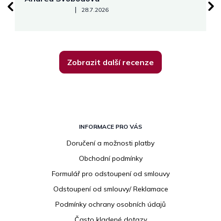
Hodnocení obchodu je 5 z 5 hvězdiček.
|
28.7.2026
Zobrazit další recenze
Z
á
INFORMACE PRO VÁS
p
Doručení a možnosti platby
a
Obchodní podmínky
t
í
Formulář pro odstoupení od smlouvy
Odstoupení od smlouvy/ Reklamace
Podmínky ochrany osobních údajů
Často kladené dotazy