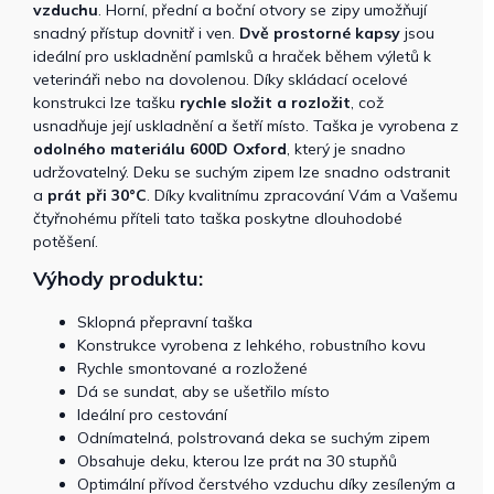
vzduchu
. Horní, přední a boční otvory se zipy umožňují
snadný přístup dovnitř i ven.
Dvě prostorné kapsy
jsou
ideální pro uskladnění pamlsků a hraček během výletů k
veterináři nebo na dovolenou. Díky skládací ocelové
konstrukci lze tašku
rychle složit a rozložit
, což
usnadňuje její uskladnění a šetří místo. Taška je vyrobena z
odolného materiálu 600D Oxford
, který je snadno
udržovatelný. Deku se suchým zipem lze snadno odstranit
a
prát při 30°C
. Díky kvalitnímu zpracování Vám a Vašemu
čtyřnohému příteli tato taška poskytne dlouhodobé
potěšení.
Výhody produktu:
Sklopná přepravní taška
Konstrukce vyrobena z lehkého, robustního kovu
Rychle smontované a rozložené
Dá se sundat, aby se ušetřilo místo
Ideální pro cestování
Odnímatelná, polstrovaná deka se suchým zipem
Obsahuje deku, kterou lze prát na 30 stupňů
Optimální přívod čerstvého vzduchu díky zesíleným a