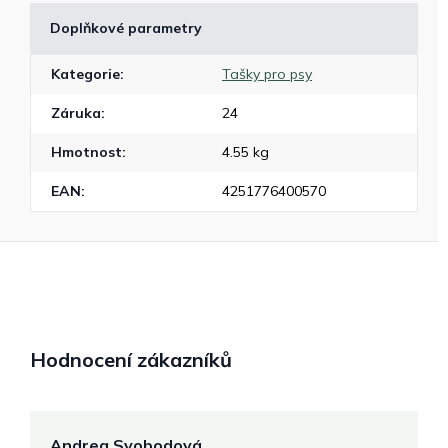
Doplňkové parametry
Kategorie
:
Tašky pro psy
Záruka
:
24
Hmotnost
:
4.55 kg
EAN
:
4251776400570
Hodnocení zákazníků
Andrea Svobodová
M