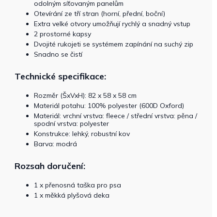
odolným síťovaným panelům
Otevírání ze tří stran (horní, přední, boční)
Extra velké otvory umožňují rychlý a snadný vstup
2 prostorné kapsy
Dvojité rukojeti se systémem zapínání na suchý zip
Snadno se čistí
Technické specifikace:
Rozměr (ŠxVxH): 82 x 58 x 58 cm
Materiál potahu: 100% polyester (600D Oxford)
Materiál: vrchní vrstva: fleece / střední vrstva: pěna /
spodní vrstva: polyester
Konstrukce: lehký, robustní kov
Barva: modrá
Rozsah doručení:
1 x přenosná taška pro psa
1 x měkká plyšová deka