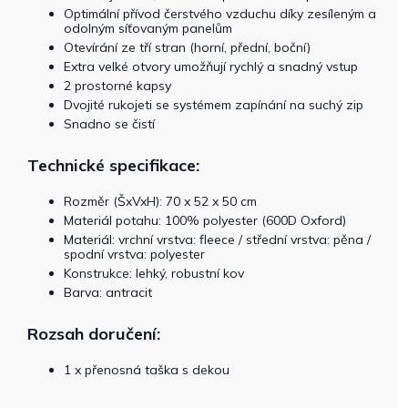
Optimální přívod čerstvého vzduchu díky zesíleným a
odolným síťovaným panelům
Otevírání ze tří stran (horní, přední, boční)
Extra velké otvory umožňují rychlý a snadný vstup
2 prostorné kapsy
Dvojité rukojeti se systémem zapínání na suchý zip
Snadno se čistí
Technické specifikace:
Rozměr (ŠxVxH): 70 x 52 x 50 cm
Materiál potahu: 100% polyester (600D Oxford)
Materiál: vrchní vrstva: fleece / střední vrstva: pěna /
spodní vrstva: polyester
Konstrukce: lehký, robustní kov
Barva: antracit
Rozsah doručení:
1 x přenosná taška s dekou