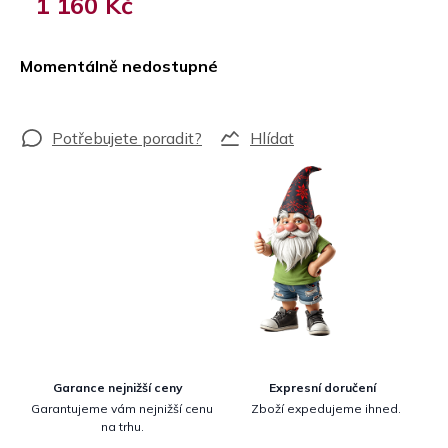
1 160 Kč
Měrná
cena:
Momentálně nedostupné
Hlídat
Garance nejnižší ceny
Expresní doručení
Garantujeme vám nejnižší cenu
Zboží expedujeme ihned.
na trhu.