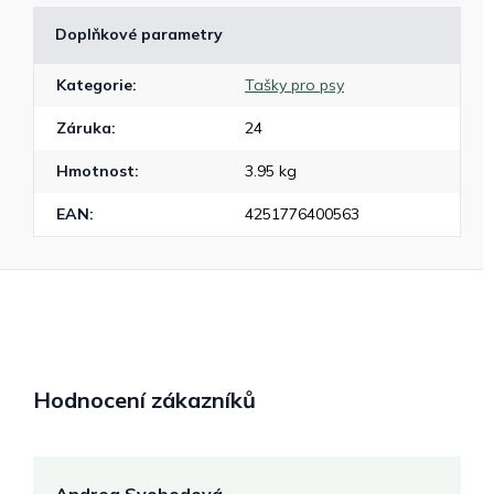
Doplňkové parametry
Kategorie
:
Tašky pro psy
Záruka
:
24
Hmotnost
:
3.95 kg
EAN
:
4251776400563
Hodnocení zákazníků
Andrea Svobodová
M