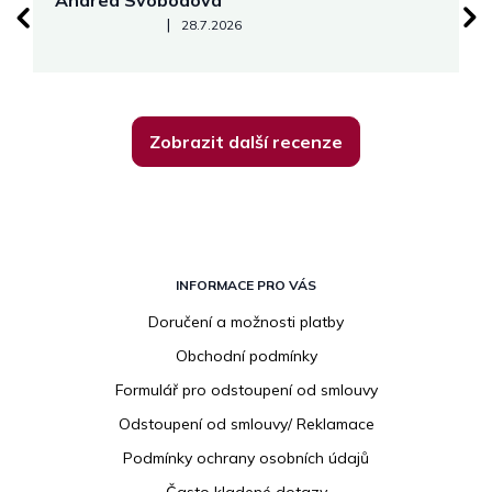
Hodnocení obchodu je 5 z 5 hvězdiček.
|
28.7.2026
Zobrazit další recenze
Z
á
INFORMACE PRO VÁS
p
Doručení a možnosti platby
a
Obchodní podmínky
t
í
Formulář pro odstoupení od smlouvy
Odstoupení od smlouvy/ Reklamace
Podmínky ochrany osobních údajů
Často kladené dotazy