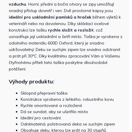
vzduchu
. Horní, přední a boční otvory se zipy umožňují
snadný přístup dovnitř i ven. Dvě prostorné kapsy jsou
ideální pro uskladnění pamlsků a hraček
během výletů k
veterináři nebo na dovolenou. Díky skládací ocelové
konstrukci lze tašku
rychle složit a rozložit
, což
usnadňuje její uskladnění a šetří místo. Taška je vyrobena z
odolného materiálu 600D Oxford, který je snadno
udržovatelný. Deku se suchým zipem lze snadno odstranit
a prát při 30°C. Díky kvalitnímu zpracování Vám a Vašemu
čtyřnohému příteli tato taška poskytne dlouhodobé
potěšení.
Výhody produktu:
Sklopná přepravní taška
Konstrukce vyrobena z lehkého, robustního kovu
Rychle smontované a rozložené
Dá se sundat, aby se ušetřilo místo
Ideální pro cestování
Odnímatelná, polstrovaná deka se suchým zipem
Obsahuje deku, kterou lze prát na 30 stupňů