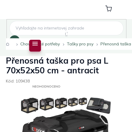
Přejít
na
Nákupní
obsah
košík
Hledat
Domů
Chovatelské potřeby
Tašky pro psy
Přenosná taška 
Přenosná taška pro psa L
70x52x50 cm - antracit
Kód:
109438
PRŮMĚRNÉ
NEOHODNOCENO
HODNOCENÍ
PRODUKTU
JE
0,0
Z
5
HVĚZDIČEK.