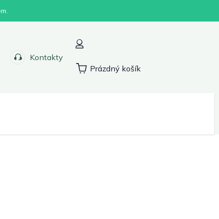
em.
Kontakty
Prázdný košík
Nákupní
košík
Sport