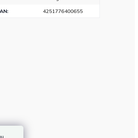
EAN
:
4251776400655
bu