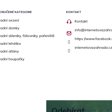
ORUČENÉ KATEGORIE
KONTAKT
adní sezení
Kontakt
radní domky
info
@
internetovazahr
adní skleníky, fóliovníky, pařeniště
https://www.facebook
adní lehátka
internetovazahrada.cz
adní altány
adní houpačky
Odebírat