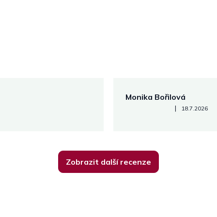
Monika Bořilová
Hodnocení obchodu je 5 z 5
|
18.7.2026
Zobrazit další recenze