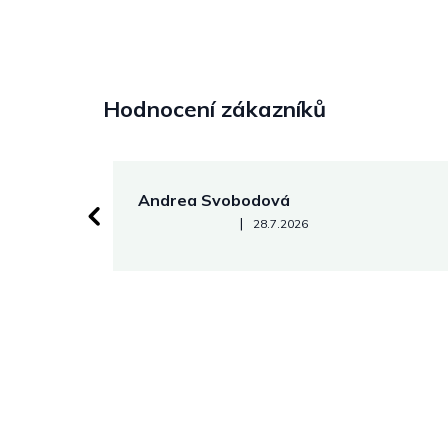
Hodnocení zákazníků
Andrea Svobodová
Hodnocení obchodu je 5 z 5 hvězdiček.
|
28.7.2026