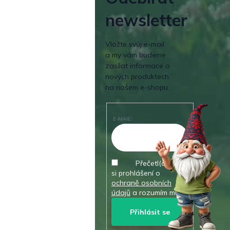
newsletter
Vložte svůj e-mail
a my vám budeme
zasílat informace o
nových produktech
na našem e-shopu.
E-MAIL
Přečetl(a) jsem
si prohlášení o
ochraně osobních
údajů
a rozumím mu.
Přihlásit se