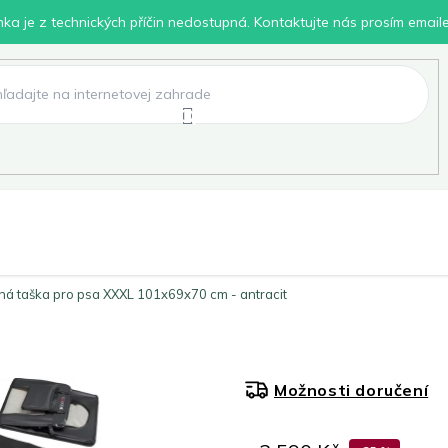
inka je z technických příčin nedostupná. Kontaktujte nás prosím email
lení
Chovatelské potřeby
Dílna
Pro děti
á taška pro psa XXXL 101x69x70 cm - antracit
Možnosti doručení