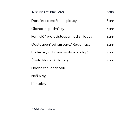
Z
á
p
INFORMACE PRO VÁS
DOP
a
Doručení a možnosti platby
Zahr
t
Obchodní podmínky
Zah
í
Formulář pro odstoupení od smlouvy
Zahr
Odstoupení od smlouvy/ Reklamace
Zahr
Podmínky ochrany osobních údajů
Zahr
Často kladené dotazy
Zahr
Hodnocení obchodu
Náš blog
Kontakty
NAŠI DOPRAVCI