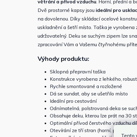
větrání a přívod vzduchu
. Horní, přední a 
Dvě prostorné kapsy jsou
ideální pro uskl
na dovolenou. Díky skládací ocelové konstru
uskladnění a šetří místo. Taška je vyrobena
udržovatelný. Deku se suchým zipem lze snad
zpracování Vám a Vašemu čtyřnohému přítel
Výhody produktu:
Sklopná přepravní taška
Konstrukce vyrobena z lehkého, robus
Rychle smontované a rozložené
Dá se sundat, aby se ušetřilo místo
Ideální pro cestování
Odnímatelná, polstrovaná deka se su
Obsahuje deku, kterou lze prát na 30 s
Optimální přívod čerstvého vzduchu 
Otevírání ze tří stran (horní, přední, bo
Tento 