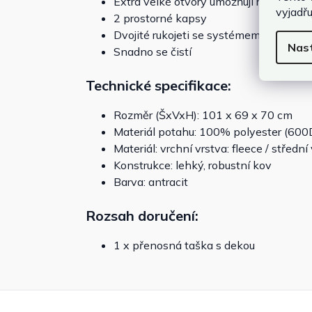
Extra velké otvory umožňují rychlý a s
vyjadřu
2 prostorné kapsy
Dvojité rukojeti se systémem zapínání 
Nas
Snadno se čistí
Technické specifikace:
Rozměr (ŠxVxH): 101 x 69 x 70 cm
Materiál potahu: 100% polyester (600
Materiál: vrchní vrstva: fleece / střední
Konstrukce: lehký, robustní kov
Barva: antracit
Rozsah doručení:
1 x přenosná taška s dekou