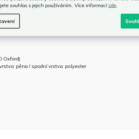
nadný vstup
jete souhlas s jejich používáním.. Více informací
zde
.
na suchý zip
tavení
Souh
D Oxford)
 vrstva: pěna / spodní vrstva: polyester