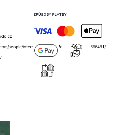
ZPŮSOBY PLATBY
ada.cz
.com/people/internetovazahradacz/100069706866431/
/