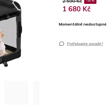
2 590 Kč
–35 %
1 680 Kč
Měrná
cena:
Momentálně nedostupné