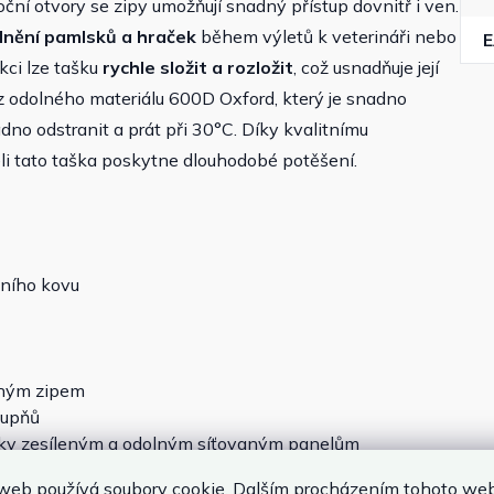
boční otvory se zipy umožňují snadný přístup dovnitř i ven.
adnění pamlsků a hraček
během výletů k veterináři nebo
kci lze tašku
rychle složit a rozložit
, což usnadňuje její
 z odolného materiálu 600D Oxford, který je snadno
no odstranit a prát při 30°C. Díky kvalitnímu
i tato taška poskytne dlouhodobé potěšení.
tního kovu
chým zipem
tupňů
díky zesíleným a odolným síťovaným panelům
ční)
web používá soubory cookie. Dalším procházením tohoto we