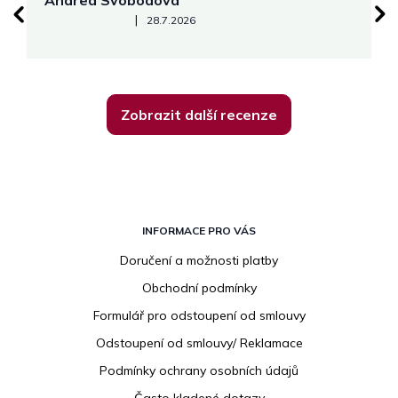
Hodnocení obchodu je 5 z 5 hvězdiček.
|
28.7.2026
Zobrazit další recenze
Z
á
INFORMACE PRO VÁS
p
Doručení a možnosti platby
a
Obchodní podmínky
t
í
Formulář pro odstoupení od smlouvy
Odstoupení od smlouvy/ Reklamace
Podmínky ochrany osobních údajů
Často kladené dotazy