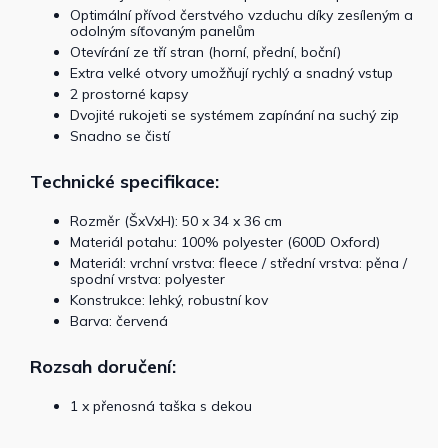
Optimální přívod čerstvého vzduchu díky zesíleným a
odolným síťovaným panelům
Otevírání ze tří stran (horní, přední, boční)
Extra velké otvory umožňují rychlý a snadný vstup
2 prostorné kapsy
Dvojité rukojeti se systémem zapínání na suchý zip
Snadno se čistí
Technické specifikace:
Rozměr (ŠxVxH): 50 x 34 x 36 cm
Materiál potahu: 100% polyester (600D Oxford)
Materiál: vrchní vrstva: fleece / střední vrstva: pěna /
spodní vrstva: polyester
Konstrukce: lehký, robustní kov
Barva: červená
Rozsah doručení:
1 x přenosná taška s dekou