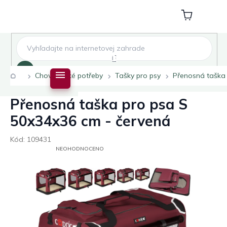
Přejít
na
Nákupní
obsah
košík
Hledat
Domů
Chovatelské potřeby
Tašky pro psy
Přenosná taška 
Přenosná taška pro psa S
50x34x36 cm - červená
Kód:
109431
PRŮMĚRNÉ
NEOHODNOCENO
HODNOCENÍ
PRODUKTU
JE
0,0
Z
5
HVĚZDIČEK.