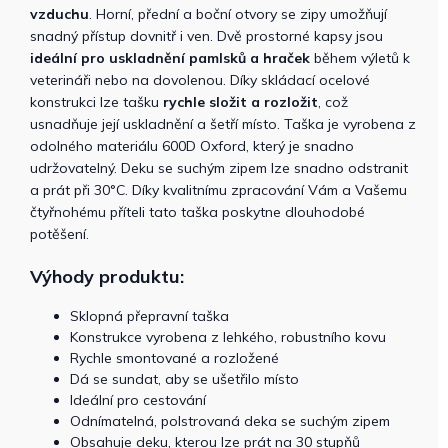
vzduchu
. Horní, přední a boční otvory se zipy umožňují
snadný přístup dovnitř i ven. Dvě prostorné kapsy jsou
ideální pro uskladnění pamlsků a hraček
během výletů k
veterináři nebo na dovolenou. Díky skládací ocelové
konstrukci lze tašku
rychle složit a rozložit
, což
usnadňuje její uskladnění a šetří místo. Taška je vyrobena z
odolného materiálu 600D Oxford, který je snadno
udržovatelný. Deku se suchým zipem lze snadno odstranit
a prát při 30°C. Díky kvalitnímu zpracování Vám a Vašemu
čtyřnohému příteli tato taška poskytne dlouhodobé
potěšení.
Výhody produktu:
Sklopná přepravní taška
Konstrukce vyrobena z lehkého, robustního kovu
Rychle smontované a rozložené
Dá se sundat, aby se ušetřilo místo
Ideální pro cestování
Odnímatelná, polstrovaná deka se suchým zipem
Obsahuje deku, kterou lze prát na 30 stupňů