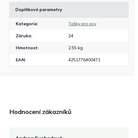
Doplňkové parametry
Kategorie
:
Tašky pro psy
Záruka
:
24
Hmotnost
:
2.55 kg
EAN
:
4251776400471
Hodnocení zákazníků
Andrea Svobodová
M