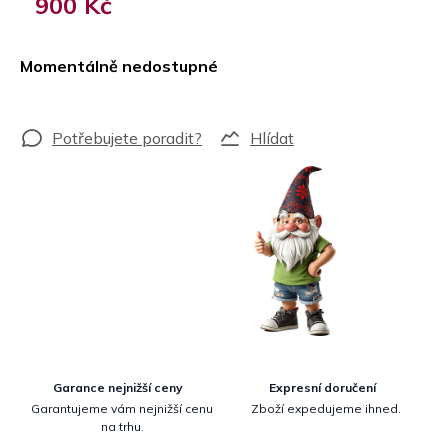
900 Kč
Měrná
cena:
Momentálně nedostupné
Hlídat
Garance nejnižší ceny
Expresní doručení
Garantujeme vám nejnižší cenu
Zboží expedujeme ihned.
na trhu.