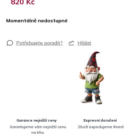
820 Kč
Měrná
cena:
Momentálně nedostupné
Hlídat
Garance nejnižší ceny
Expresní doručení
Garantujeme vám nejnižší cenu
Zboží expedujeme ihned.
na trhu.