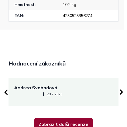
Hmotnost
:
10.2 kg
EAN
:
4250525356274
Hodnocení zákazníků
Andrea Svobodová
M
Hodnocení obchodu je 5 z 5 hvězdiček.
|
28.7.2026
Zobrazit další recenze