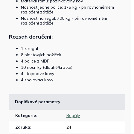
Materiál rámu: pozinkovaný kov
Nosnost jedné police: 175 kg - při rovnoměrném
rozložení zátěže
Nosnost na regál: 700 kg - při rovnoměrném
rozložení zátěže
Rozsah doručení:
1 x regál
8 plastových nožiček
4 police z MDF
10 nosníky (dlouhé/krátké)
4 stojanové kovy
4 spojovací kovy
Doplňkové parametry
Kategorie
:
Regály
Záruka
:
24