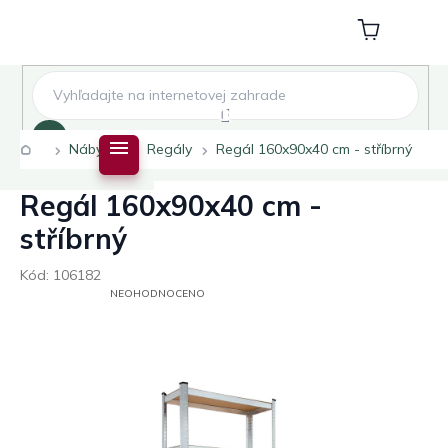
Přejít
na
Nákupní
obsah
košík
Hledat
Domů
Nábytek
Regály
Regál 160x90x40 cm - stříbrný
Regál 160x90x40 cm -
stříbrný
Kód:
106182
PRŮMĚRNÉ
NEOHODNOCENO
HODNOCENÍ
PRODUKTU
JE
0,0
Z
5
HVĚZDIČEK.