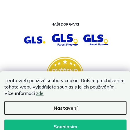
NAŠI DOPRAVCI
Tento web používá soubory cookie. Dalším procházením
tohoto webu vyjadřujete souhlas s jejich používáním..
Více informací
zde
.
Nastavení
Vytvořil Shoptet
Copyright 2026
InternetovaZahrada.cz
. Všechna práva vyhrazena.
Souhlasím
Infolinka je z technických příčin nedostupná. Kontaktujte