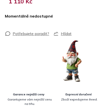
1 110 Kč
Měrná
cena:
Momentálně nedostupné
Hlídat
Garance nejnižší ceny
Expresní doručení
Garantujeme vám nejnižší cenu
Zboží expedujeme ihned.
na trhu.