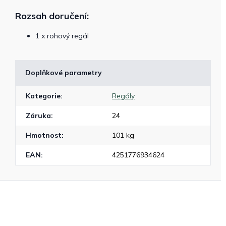
Rozsah doručení:
1 x rohový regál
Doplňkové parametry
Kategorie
:
Regály
Záruka
:
24
Hmotnost
:
101 kg
EAN
:
4251776934624