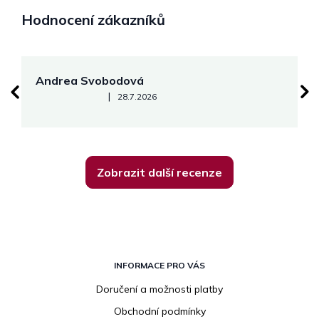
Hodnocení zákazníků
Andrea Svobodová
M
Hodnocení obchodu je 5 z 5 hvězdiček.
|
28.7.2026
Zobrazit další recenze
Z
á
INFORMACE PRO VÁS
p
Doručení a možnosti platby
a
Obchodní podmínky
t