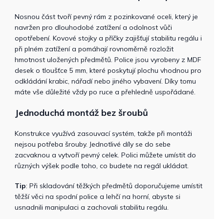
Nosnou část tvoří pevný rám z pozinkované oceli, který je
navržen pro dlouhodobé zatížení a odolnost vůči
opotřebení. Kovové stojky a příčky zajišťují stabilitu regálu i
při plném zatížení a pomáhají rovnoměrně rozložit
hmotnost uložených předmětů. Police jsou vyrobeny z MDF
desek o tloušťce 5 mm, které poskytují plochu vhodnou pro
odkládání krabic, nářadí nebo jiného vybavení. Díky tomu
máte vše důležité vždy po ruce a přehledně uspořádané.
Jednoduchá montáž bez šroubů
Konstrukce využívá zasouvací systém, takže při montáži
nejsou potřeba šrouby. Jednotlivé díly se do sebe
zacvaknou a vytvoří pevný celek. Polici můžete umístit do
různých výšek podle toho, co budete na regál ukládat.
Tip
: Při skladování těžkých předmětů doporučujeme umístit
těžší věci na spodní police a lehčí na horní, abyste si
usnadnili manipulaci a zachovali stabilitu regálu.