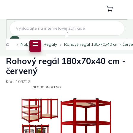
Přejít
na
Nákupní
obsah
košík
Hledat
Domů
Nábytek
Regály
Rohový regál 180x70x40 cm - červ
Rohový regál 180x70x40 cm -
červený
Kód:
109722
PRŮMĚRNÉ
NEOHODNOCENO
HODNOCENÍ
PRODUKTU
JE
0,0
Z
5
HVĚZDIČEK.