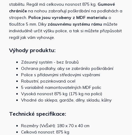
stabilitu. Regál má celkovou nosnost 875 kg.
Gumové
chrániče
na nohou zabraňují poškrábání na podlahách a
stropech.
Police jsou vyrobeny z MDF materialu
o
tloušťce 5 mm. Díky
zásuvnému systému rámu
můžete
individuálně určit výšku police, a tak si můžete přizpůsobit
regál jak vám vyhovuje.
Výhody produktu:
Zásuvný systém - bez šroubů
Ochrana podlahy, aby se zabránilo poškrábání
Police s přídavnými středovými vzpěrami
Robustní, pozinkovaná ocel
5 variabilně namontovatelných MDF polic
Vysoká nosnost 875 kg (175 kg na polici)
Vhodné do sklepa, garáže, dílny, skladu, kůlny
Technické specifikace:
Rozměry (VxŠxH): 180 x 70 x 40 cm
Celková nosnost: 875 kg