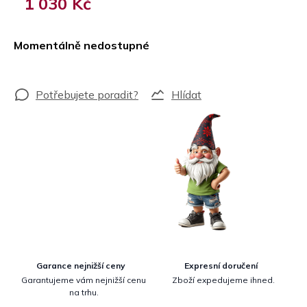
1 030 Kč
Měrná
cena:
Momentálně nedostupné
Hlídat
Garance nejnižší ceny
Expresní doručení
Garantujeme vám nejnižší cenu
Zboží expedujeme ihned.
na trhu.