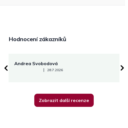
Hodnocení zákazníků
Andrea Svobodová
M
Hodnocení obchodu je 5 z 5 hvězdiček.
|
28.7.2026
Zobrazit další recenze