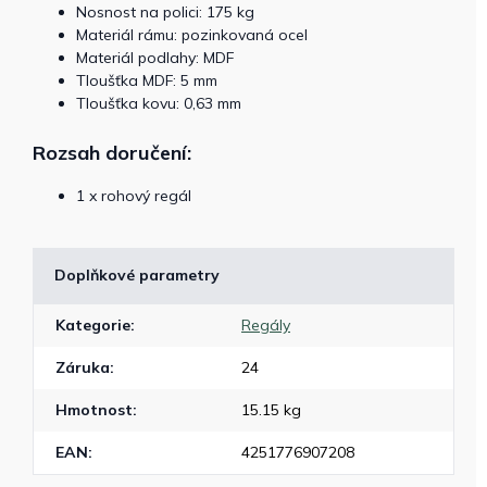
Nosnost na polici: 175 kg
Materiál rámu: pozinkovaná ocel
Materiál podlahy: MDF
Tloušťka MDF: 5 mm
Tloušťka kovu: 0,63 mm
Rozsah doručení:
1 x rohový regál
Doplňkové parametry
Kategorie
:
Regály
Záruka
:
24
Hmotnost
:
15.15 kg
EAN
:
4251776907208