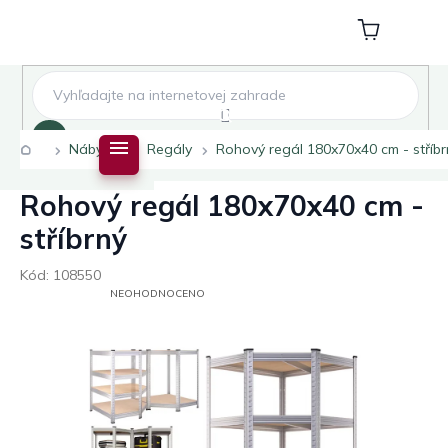
Přejít
na
Nákupní
obsah
košík
Hledat
Domů
Nábytek
Regály
Rohový regál 180x70x40 cm - stříbr
Rohový regál 180x70x40 cm -
stříbrný
Kód:
108550
PRŮMĚRNÉ
NEOHODNOCENO
HODNOCENÍ
PRODUKTU
JE
0,0
Z
5
HVĚZDIČEK.