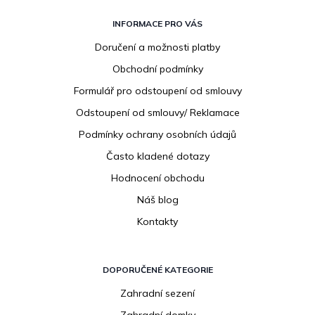
Z
á
INFORMACE PRO VÁS
p
Doručení a možnosti platby
a
Obchodní podmínky
t
í
Formulář pro odstoupení od smlouvy
Odstoupení od smlouvy/ Reklamace
Podmínky ochrany osobních údajů
Často kladené dotazy
Hodnocení obchodu
Náš blog
Kontakty
DOPORUČENÉ KATEGORIE
Zahradní sezení
Zahradní domky