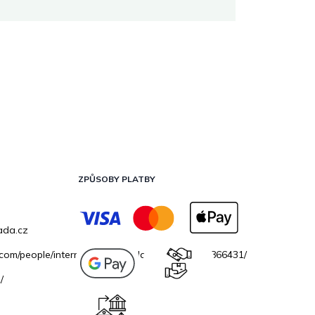
ZPŮSOBY PLATBY
ada.cz
.com/people/internetovazahradacz/100069706866431/
/