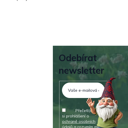
Odebírat
newsletter
Přečetl(a) jsem
si prohlášení o
ochraně osobních
údajů
a rozumím mu.