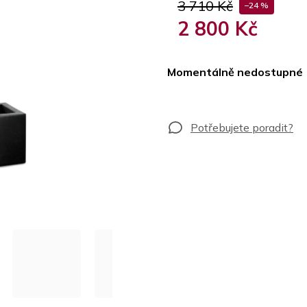
3 710 Kč
–24 %
2 800 Kč
Měrná
cena:
Momentálně nedostupné