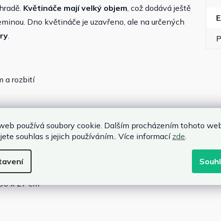
ahradě.
Květináče mají velký objem
, což dodává ještě
 zeminou. Dno květináče je uzavřeno, ale na určených
ry
.
P
 a rozbití
web používá soubory cookie. Dalším procházením tohoto we
jete souhlas s jejich používáním.. Více informací
zde
.
 50 x 40 cm
tavení
Souh
x 40 x 34 cm
 30 x 27 cm