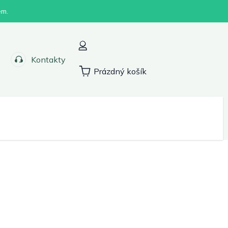
em.
Kontakty
Prázdný košík
Nákupní
košík
Sport