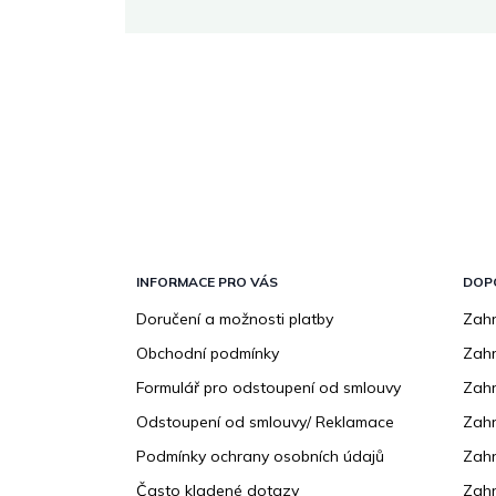
Z
á
p
INFORMACE PRO VÁS
DOP
a
Doručení a možnosti platby
Zahr
t
Obchodní podmínky
Zah
í
Formulář pro odstoupení od smlouvy
Zahr
Odstoupení od smlouvy/ Reklamace
Zahr
Podmínky ochrany osobních údajů
Zahr
Často kladené dotazy
Zahr