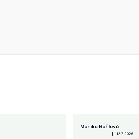
Monika Bořilová
Hodnocení obchodu je 5 z 5
|
18.7.2026