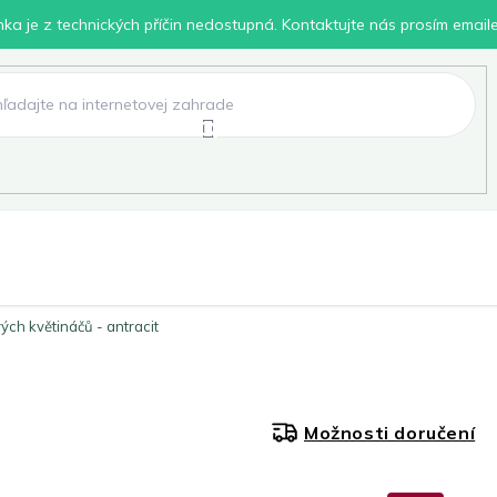
inka je z technických příčin nedostupná. Kontaktujte nás prosím email
lení
Chovatelské potřeby
Dílna
Pro děti
ých květináčů - antracit
Možnosti doručení