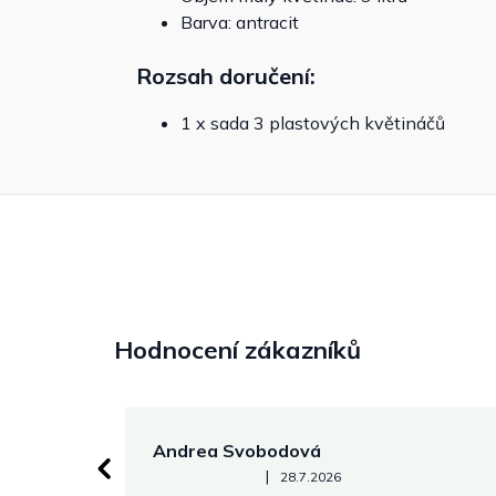
Barva: antracit
Rozsah doručení:
1 x sada 3 plastových květináčů
Hodnocení zákazníků
Andrea Svobodová
Hodnocení obchodu je 5 z 5 hvězdiček.
|
28.7.2026