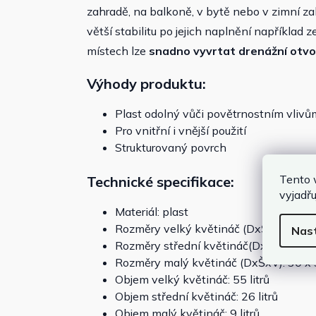
zahradě, na balkoně, v bytě nebo v zimní z
větší stabilitu po jejich naplnění například
místech lze
snadno vyvrtat drenážní otvo
Výhody produktu:
Plast odolný vůči povětrnostním vlivům
Pro vnitřní i vnější použití
Strukturovaný povrch
Tento 
Technické specifikace:
vyjadřu
Materiál: plast
Rozměry velký květináč (DxŠxV): 50 x
Nas
Rozměry střední květináč(DxŠxV): 40 
Rozměry malý květináč (DxŠxV): 30 x
Objem velký květináč: 55 litrů
Objem střední květináč: 26 litrů
Objem malý květináč: 9 litrů