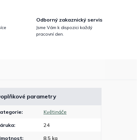
Odborný zakaznický servis
íce
Jsme Vám k dispozici každý
pracovní den.
oplňkové parametry
ategorie
:
Květináče
áruka
:
24
Hmotnost
:
8.5 kg