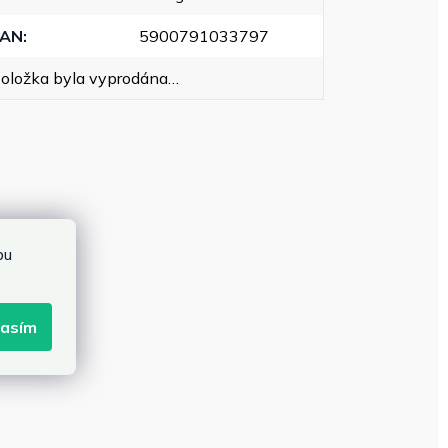
EAN
:
5900791033797
oložka byla vyprodána…
bu
lasím