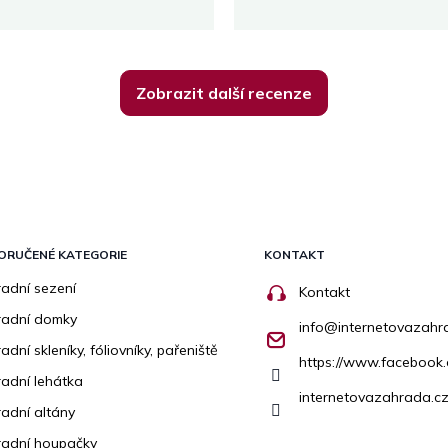
Zobrazit další recenze
ORUČENÉ KATEGORIE
KONTAKT
adní sezení
Kontakt
radní domky
info
@
internetovazahr
adní skleníky, fóliovníky, pařeniště
https://www.facebook
adní lehátka
internetovazahrada.cz
adní altány
adní houpačky