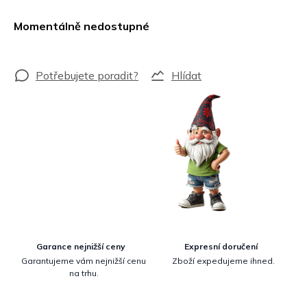
Měrná
cena:
Momentálně nedostupné
Hlídat
Garance nejnižší ceny
Expresní doručení
Garantujeme vám nejnižší cenu
Zboží expedujeme ihned.
na trhu.