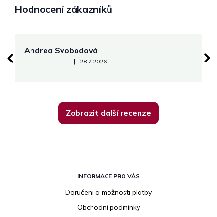
Hodnocení zákazníků
Andrea Svobodová
M
Hodnocení obchodu je 5 z 5 hvězdiček.
|
28.7.2026
Zobrazit další recenze
Z
á
INFORMACE PRO VÁS
p
Doručení a možnosti platby
a
Obchodní podmínky
t