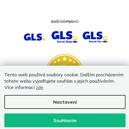
NAŠI DOPRAVCI
Tento web používá soubory cookie. Dalším procházením
tohoto webu vyjadřujete souhlas s jejich používáním..
Více informací
zde
.
Nastavení
Vytvořil Shoptet
Copyright 2026
InternetovaZahrada.cz
. Všechna práva vyhrazena.
Souhlasím
Infolinka je z technických příčin nedostupná. Kontaktujte
nás prosím emailem.