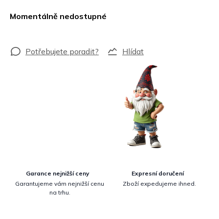
Měrná
cena:
Momentálně nedostupné
Hlídat
Garance nejnižší ceny
Expresní doručení
Garantujeme vám nejnižší cenu
Zboží expedujeme ihned.
na trhu.