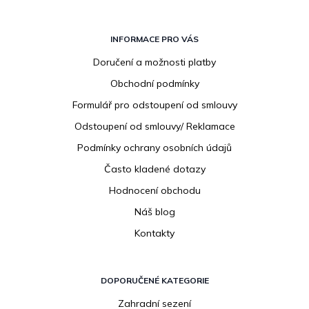
Z
á
INFORMACE PRO VÁS
p
Doručení a možnosti platby
a
Obchodní podmínky
t
í
Formulář pro odstoupení od smlouvy
Odstoupení od smlouvy/ Reklamace
Podmínky ochrany osobních údajů
Často kladené dotazy
Hodnocení obchodu
Náš blog
Kontakty
DOPORUČENÉ KATEGORIE
Zahradní sezení