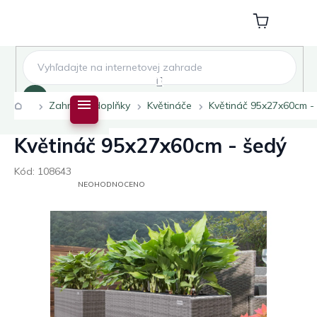
Přejít
na
Nákupní
obsah
košík
Hledat
Domů
Zahradní doplňky
Květináče
Květináč 95x27x60cm -
Květináč 95x27x60cm - šedý
Kód:
108643
PRŮMĚRNÉ
NEOHODNOCENO
HODNOCENÍ
PRODUKTU
JE
0,0
Z
5
HVĚZDIČEK.