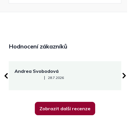
Hodnocení zákazníků
Andrea Svobodová
M
Hodnocení obchodu je 5 z 5 hvězdiček.
|
28.7.2026
Zobrazit další recenze