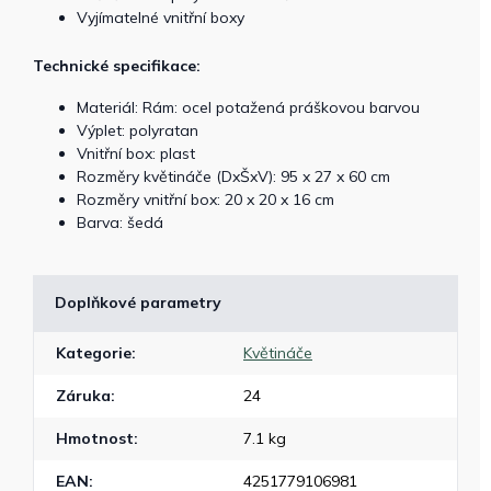
Vyjímatelné vnitřní boxy
Technické specifikace:
Materiál: Rám: ocel potažená práškovou barvou
Výplet: polyratan
Vnitřní box: plast
Rozměry květináče (DxŠxV): 95 x 27 x 60 cm
Rozměry vnitřní box: 20 x 20 x 16 cm
Barva: šedá
Doplňkové parametry
Kategorie
:
Květináče
Záruka
:
24
Hmotnost
:
7.1 kg
EAN
:
4251779106981