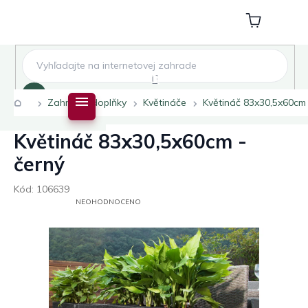
Přejít
na
Nákupní
obsah
košík
Hledat
Domů
Zahradní doplňky
Květináče
Květináč 83x30,5x60cm 
Květináč 83x30,5x60cm -
černý
Kód:
106639
PRŮMĚRNÉ
NEOHODNOCENO
HODNOCENÍ
PRODUKTU
JE
0,0
Z
5
HVĚZDIČEK.