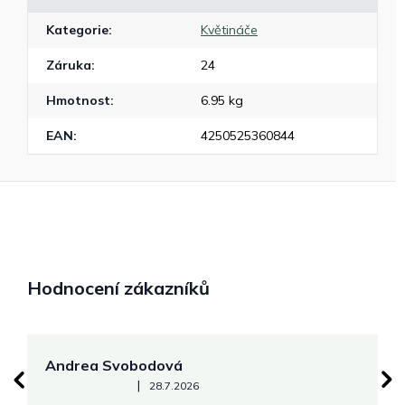
Kategorie
:
Květináče
Záruka
:
24
Hmotnost
:
6.95 kg
EAN
:
4250525360844
Hodnocení zákazníků
Andrea Svobodová
M
Hodnocení obchodu je 5 z 5 hvězdiček.
|
28.7.2026