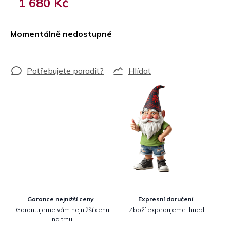
1 680 Kč
Měrná
cena:
Momentálně nedostupné
Hlídat
Garance nejnižší ceny
Expresní doručení
Garantujeme vám nejnižší cenu
Zboží expedujeme ihned.
na trhu.