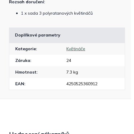
Rozsah doručení:
1 x sada 3 polyratanových květináčů
Doplňkové parametry
Kategorie
:
Květináče
Záruka
:
24
Hmotnost
:
7.3 kg
EAN
:
4250525360912