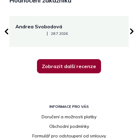
Hodnocení zákazníků
Andrea Svobodová
M
Hodnocení obchodu je 5 z 5 hvězdiček.
|
28.7.2026
Zobrazit další recenze
Z
á
INFORMACE PRO VÁS
p
Doručení a možnosti platby
a
Obchodní podmínky
t
í
Formulář pro odstoupení od smlouvy