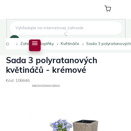
Přejít
na
Nákupní
obsah
košík
Hledat
Domů
Zahradní doplňky
Květináče
Sada 3 polyratanových
Sada 3 polyratanových
květináčů - krémové
Kód:
106646
PRŮMĚRNÉ
NEOHODNOCENO
HODNOCENÍ
PRODUKTU
JE
0,0
Z
5
HVĚZDIČEK.