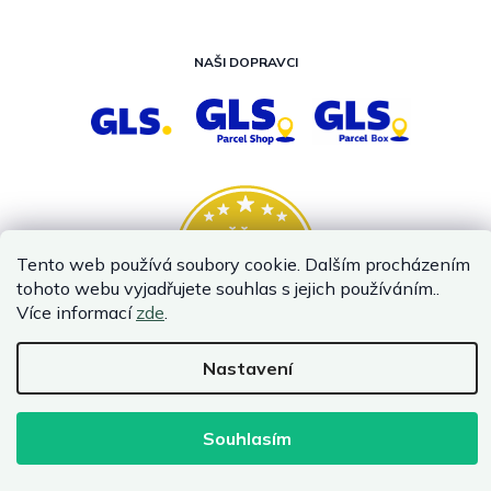
NAŠI DOPRAVCI
Tento web používá soubory cookie. Dalším procházením
tohoto webu vyjadřujete souhlas s jejich používáním..
Více informací
zde
.
Nastavení
Vytvořil Shoptet
Copyright 2026
InternetovaZahrada.cz
. Všechna práva vyhrazena.
Souhlasím
Infolinka je z technických příčin nedostupná. Kontaktujte
nás prosím emailem.