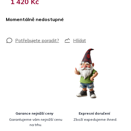
1 420 Kč
Měrná
cena:
Momentálně nedostupné
Hlídat
Garance nejnižší ceny
Expresní doručení
Garantujeme vám nejnižší cenu
Zboží expedujeme ihned.
na trhu.