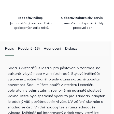
Bezpečný nákup
Odborný zakaznický servis
Jsme ověřený obchod. Tisíce
Jsme Vám k dispozici každý
spokojených zákazníků.
pracovní den.
Popis
Podobné (16)
Hodnocení
Diskuze
Sada 3 květináčů je ideální pro pěstování v zahradě, na
balkoně, v bytě nebo v zimní zahradě. Stylové květináče
vyrobené z ručně tkaného polyratanu skutečně upoutají
pozornost. Sadu můžete použít v interiéru i exteriéru.
polyratan je velmi stabilní, rovnoměrně navinuté plastové
vlákno, které bylo speciálně vyvinuto pro zahradní nábytek.
Je odolný vůči povětrnostním vlivům, UV záření, skvrnám a
snadno se čistí. Vnitřní nádoby lze z rámu jednoduše
vyjmout. Květináč má integrovaný odtok vody, který lze