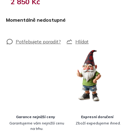
2 850 Kč
Měrná
cena:
Momentálně nedostupné
Hlídat
Garance nejnižší ceny
Expresní doručení
Garantujeme vám nejnižší cenu
Zboží expedujeme ihned.
na trhu.