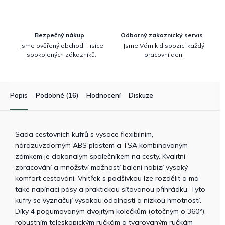
Bezpečný nákup
Odborný zakaznický servis
Jsme ověřený obchod. Tisíce
Jsme Vám k dispozici každý
spokojených zákazníků.
pracovní den.
Popis
Podobné (16)
Hodnocení
Diskuze
Sada cestovních kufrů s vysoce flexibilním,
nárazuvzdorným ABS plastem a TSA kombinovaným
zámkem je dokonalým společníkem na cesty. Kvalitní
zpracování a množství možností balení nabízí vysoký
komfort cestování. Vnitřek s podšívkou lze rozdělit a má
také napínací pásy a praktickou síťovanou přihrádku. Tyto
kufry se vyznačují vysokou odolností a nízkou hmotností.
Díky 4 pogumovaným dvojitým kolečkům (otočným o 360°),
robustním teleskopickým ručkám a tvarovaným ručkám