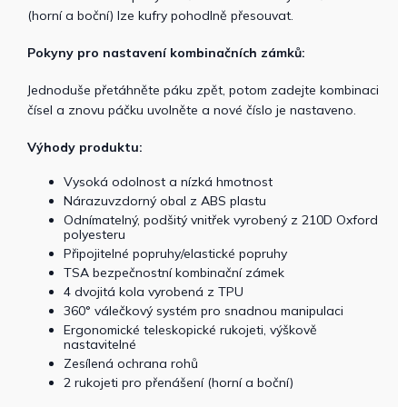
(horní a boční) lze kufry pohodlně přesouvat.
Pokyny pro nastavení kombinačních zámků:
Jednoduše přetáhněte páku zpět, potom zadejte kombinaci
čísel a znovu páčku uvolněte a nové číslo je nastaveno.
Výhody produktu:
Vysoká odolnost a nízká hmotnost
Nárazuvzdorný obal z ABS plastu
Odnímatelný, podšitý vnitřek vyrobený z 210D Oxford
polyesteru
Připojitelné popruhy/elastické popruhy
TSA bezpečnostní kombinační zámek
4 dvojitá kola vyrobená z TPU
360° válečkový systém pro snadnou manipulaci
Ergonomické teleskopické rukojeti, výškově
nastavitelné
Zesílená ochrana rohů
2 rukojeti pro přenášení (horní a boční)