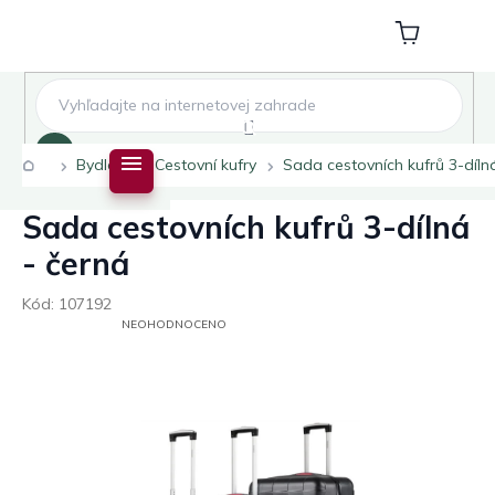
Přejít
na
Nákupní
obsah
košík
Hledat
Domů
Bydlení
Cestovní kufry
Sada cestovních kufrů 3-díln
Sada cestovních kufrů 3-dílná
- černá
Kód:
107192
PRŮMĚRNÉ
NEOHODNOCENO
HODNOCENÍ
PRODUKTU
JE
0,0
Z
5
HVĚZDIČEK.