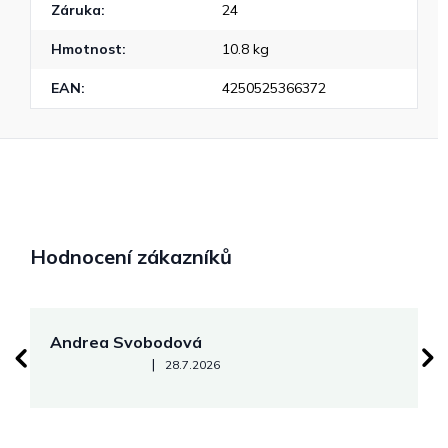
Záruka
:
24
Hmotnost
:
10.8 kg
EAN
:
4250525366372
Hodnocení zákazníků
Andrea Svobodová
M
Hodnocení obchodu je 5 z 5 hvězdiček.
|
28.7.2026