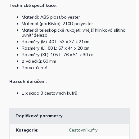
Technické specifikace:
Materiál: ABS plast/polyester
Materiál (podšívka): 210D polyester
Materiál teleskopické rukojeti: vnější hliníková slitina,
uvnitř železo
Rozměry (M): 40 L: 53 x 37 x 21cm
Rozměry (L): 80 L: 67 x 44 x 28 cm
Rozměry (XL): 105 L: 76 x 51 x 30 cm
ø válečků: 60 mm
Barva: černá
Rozsah doručení:
1 x sada 3 cestovních kufrů
Doplňkové parametry
Kategorie
:
Cestovní kufry