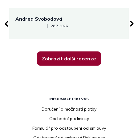
Andrea Svobodová
M
Hodnocení obchodu je 5 z 5 hvězdiček.
|
28.7.2026
Zobrazit další recenze
Z
á
INFORMACE PRO VÁS
p
Doručení a možnosti platby
a
Obchodní podmínky
t
í
Formulář pro odstoupení od smlouvy
Odstoupení od smlouvy/ Reklamace