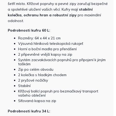
šetří místo. Křížové popruhy a pevné zipy zaručují bezpečné
a spolehlivé uložení vašich věcí. Kufry mají
stabilní
kolečka,
ochranu hran a robustní zipy
pro maximální
odolnost.
Podrobnosti kufru 60 L:
Rozměry: 64 x 44 x 21 cm
Výsuvná hliníková teleskopická rukojeť
Horní a boční madla pro přenášení
2 připevněné vnější kapsy na zip
Systém zacvakávacích popruhů pro připojení k jiným
taškám
Zip po celém obvodu
2 kolečka s hladkým chodem
2 pryžové nožičky
Stabilní
Křížový balící popruh pro bezmačkavý transport
vašeho oblečení
Síťovaná kapsa na zip
Podrobnosti kufru 34 L: