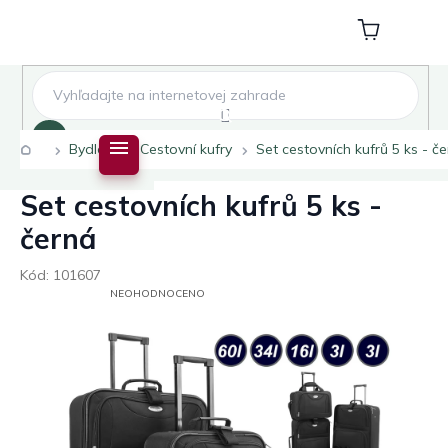
Přejít
na
Nákupní
obsah
košík
Hledat
Domů
Bydlení
Cestovní kufry
Set cestovních kufrů 5 ks - č
Set cestovních kufrů 5 ks -
černá
Kód:
101607
PRŮMĚRNÉ
NEOHODNOCENO
HODNOCENÍ
PRODUKTU
JE
0,0
Z
5
HVĚZDIČEK.