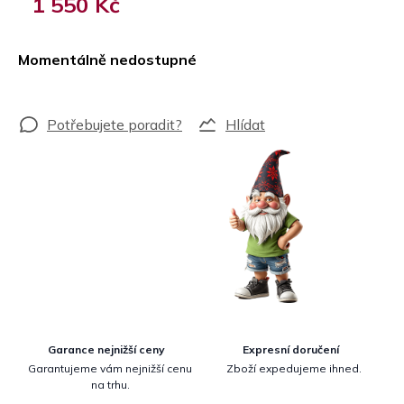
1 550 Kč
Měrná
cena:
Momentálně nedostupné
Hlídat
Garance nejnižší ceny
Expresní doručení
Garantujeme vám nejnižší cenu
Zboží expedujeme ihned.
na trhu.