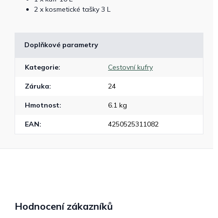
2 x kosmetické tašky 3 L
Doplňkové parametry
Kategorie
:
Cestovní kufry
Záruka
:
24
Hmotnost
:
6.1 kg
EAN
:
4250525311082
Hodnocení zákazníků