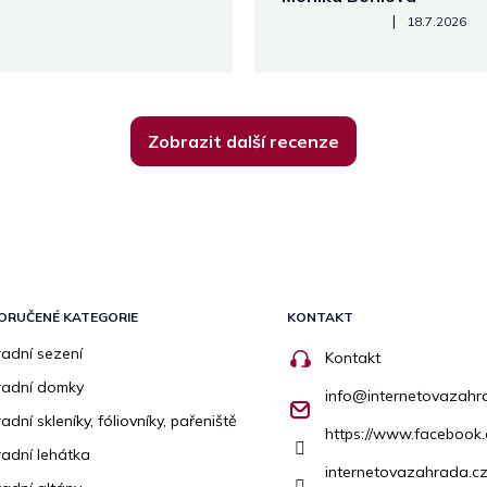
Hodnocení obchodu je 5 z 5
|
18.7.2026
Zobrazit další recenze
ORUČENÉ KATEGORIE
KONTAKT
adní sezení
Kontakt
radní domky
info
@
internetovazahr
adní skleníky, fóliovníky, pařeniště
https://www.facebook
adní lehátka
internetovazahrada.cz