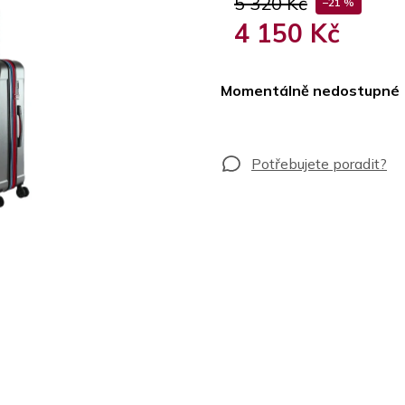
5 320 Kč
–21 %
4 150 Kč
Měrná
cena:
Momentálně nedostupné