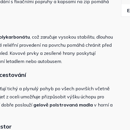
řádání s fixačními popruhy a kapsami na zip pomáhá
olykarbonátu
, což zaručuje vysokou stabilitu, dlouhou
é reliéfní provedení na povrchu pomáhá chránit před
led. Kovové prvky a zesílené hrany poskytují
ní letadlem nebo autobusem.
cestování
šťují tichý a plynulý pohyb po všech površích včetně
ojeť z oceli umožňuje přizpůsobit výšku úchopu pro
í dobře poslouží
gelově polstrovaná madla
v horní a
ostor