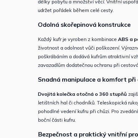
délky pobytu a množství věcí. Vnitřní uspo
udržet pořádek během celé cesty.
Odolná skořepinová konstrukce
Každý kufr je vyroben z kombinace
ABS a p
životnost a odolnost vůči poškození. Výrazn
poškrábáním a dodává kufrům atraktivní vzh
zavazadlům dodatečnou ochranu při cestová
Snadná manipulace a komfort při 
Dvojitá kolečka otočná o 360 stupňů
zaji
letištních hal či chodníků. Teleskopická ruk
pohodlné vedení kufru při chůzi. Pro zvedán
boční části kufru.
Bezpečnost a praktický vnitřní pr