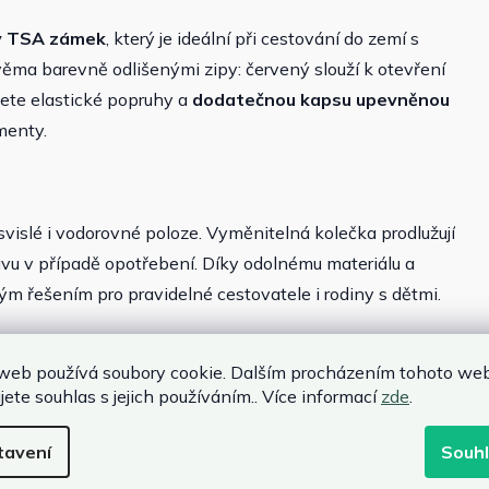
ý TSA zámek
, který je ideální při cestování do zemí s
věma barevně odlišenými zipy: červený slouží k otevření
dete elastické popruhy a
dodatečnou kapsu upevněnou
menty.
 svislé i vodorovné poloze. Vyměnitelná kolečka prodlužují
avu v případě opotřebení. Díky odolnému materiálu a
m řešením pro pravidelné cestovatele i rodiny s dětmi.
web používá soubory cookie. Dalším procházením tohoto we
jete souhlas s jejich používáním.. Více informací
zde
.
u
u přepravu zavazadel
tavení
Souh
upňů