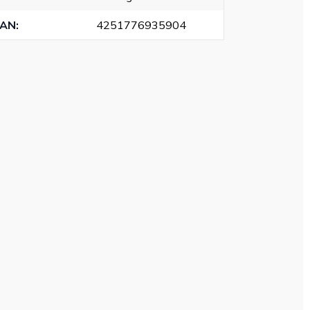
EAN
:
4251776935904