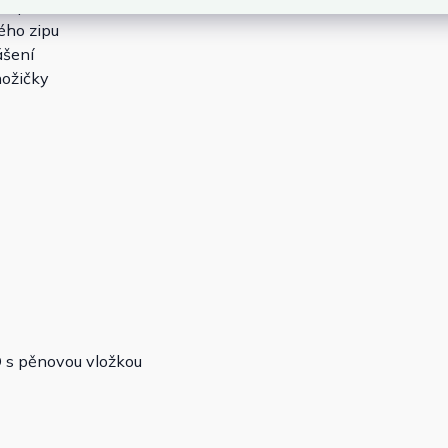
 kapsa
ého zipu
ášení
nožičky
D s pěnovou vložkou