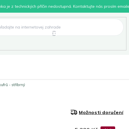
inka je z technických příčin nedostupná. Kontaktujte nás prosím email
lení
Chovatelské potřeby
Dílna
Pro děti
ufrů - stříbrný
Možnosti doručení