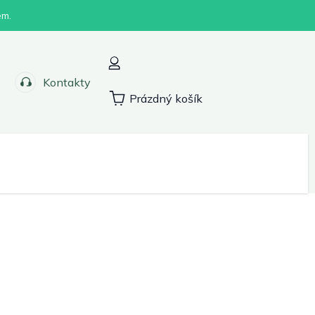
em.
Kontakty
Prázdný košík
Nákupní
košík
Sport