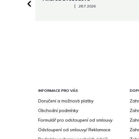
Hodnocení obchodu je 5 z 5 hvězdiček.
|
28.7.2026
Z
á
p
INFORMACE PRO VÁS
DOP
a
Doručení a možnosti platby
Zahr
t
Obchodní podmínky
Zah
í
Formulář pro odstoupení od smlouvy
Zahr
Odstoupení od smlouvy/ Reklamace
Zahr