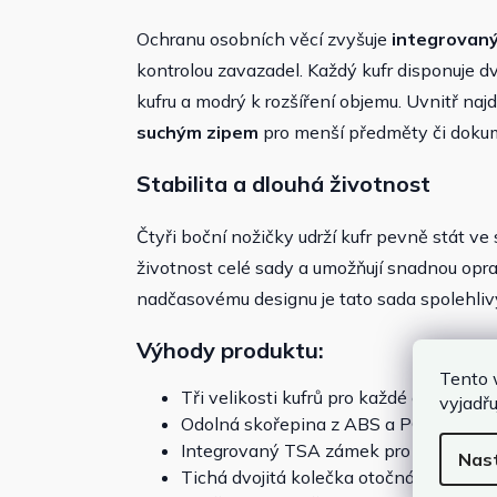
Ochranu osobních věcí zvyšuje
integrovan
kontrolou zavazadel. Každý kufr disponuje d
kufru a modrý k rozšíření objemu. Uvnitř naj
suchým zipem
pro menší předměty či doku
Stabilita a dlouhá životnost
Čtyři boční nožičky udrží kufr pevně stát ve
životnost celé sady a umožňují snadnou opr
nadčasovému designu je tato sada spolehlivý
Výhody produktu:
Tento 
Tři velikosti kufrů pro každé cestování
vyjadřu
Odolná skořepina z ABS a PC materiál
Integrovaný TSA zámek pro bezpečno
Nas
Tichá dvojitá kolečka otočná o 360 st