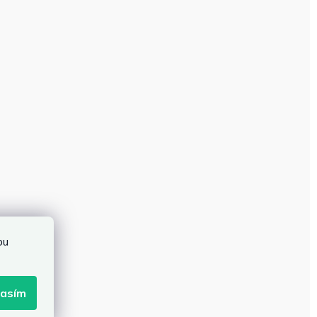
bu
lasím