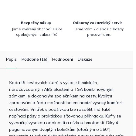
Bezpečný nákup
Odborný zakaznický servis
Jsme ověřený obchod. Tisíce
Jsme Vám k dispozici každý
spokojených zákazníků.
pracovní den.
Popis
Podobné (16)
Hodnocení
Diskuze
Sada tří cestovních kufrů s vysoce flexibilním,
nárazuvzdorným ABS plastem a TSA kombinovaným
zámkem je dokonalým společníkem na cesty. Kvalitní
zpracování a řada možností balení nabízí vysoký komfort
cestování. Vnitřek s podšívkou lze rozdělit, má také
napínací pásy a praktickou síťovanou přihrádku. Kufry se
vyznačují vysokou odolností a nízkou hmotností. Díky 4
pogumovaným dvojitým kolečkům (otočným o 360°),