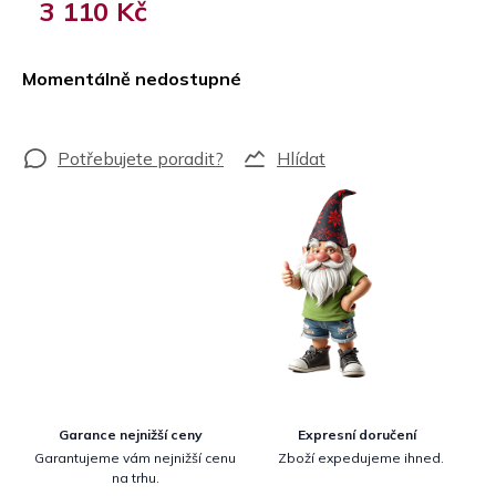
3 110 Kč
Měrná
cena:
Momentálně nedostupné
Hlídat
Garance nejnižší ceny
Expresní doručení
Garantujeme vám nejnižší cenu
Zboží expedujeme ihned.
na trhu.