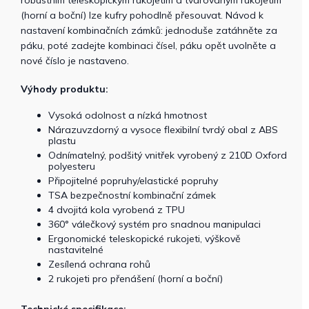
robustním teleskopickým rukojetím a tvarovaným rukojetím
(horní a boční) lze kufry pohodlně přesouvat. Návod k
nastavení kombinačních zámků: jednoduše zatáhněte za
páku, poté zadejte kombinaci čísel, páku opět uvolněte a
nové číslo je nastaveno.
Výhody produktu:
Vysoká odolnost a nízká hmotnost
Nárazuvzdorný a vysoce flexibilní tvrdý obal z ABS
plastu
Odnímatelný, podšitý vnitřek vyrobený z 210D Oxford
polyesteru
Připojitelné popruhy/elastické popruhy
TSA bezpečnostní kombinační zámek
4 dvojitá kola vyrobená z TPU
360° válečkový systém pro snadnou manipulaci
Ergonomické teleskopické rukojeti, výškově
nastavitelné
Zesílená ochrana rohů
2 rukojeti pro přenášení (horní a boční)