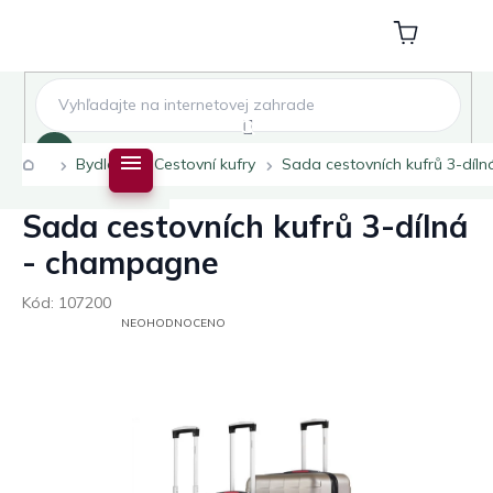
Přejít
na
Nákupní
obsah
košík
Hledat
Domů
Bydlení
Cestovní kufry
Sada cestovních kufrů 3-díl
Sada cestovních kufrů 3-dílná
- champagne
Kód:
107200
PRŮMĚRNÉ
NEOHODNOCENO
HODNOCENÍ
PRODUKTU
JE
0,0
Z
5
HVĚZDIČEK.