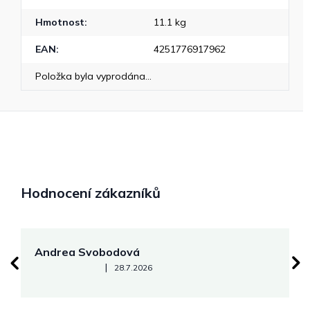
Hmotnost
:
11.1 kg
EAN
:
4251776917962
Položka byla vyprodána…
Hodnocení zákazníků
Andrea Svobodová
M
Hodnocení obchodu je 5 z 5 hvězdiček.
|
28.7.2026