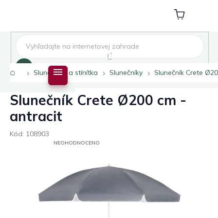
Přejít
na
Nákupní
obsah
košík
Hledat
Domů
Slunečníky a stínítka
Slunečníky
Slunečník Crete Ø20
Slunečník Crete Ø200 cm -
antracit
Kód:
108903
PRŮMĚRNÉ
NEOHODNOCENO
HODNOCENÍ
PRODUKTU
JE
0,0
Z
5
HVĚZDIČEK.