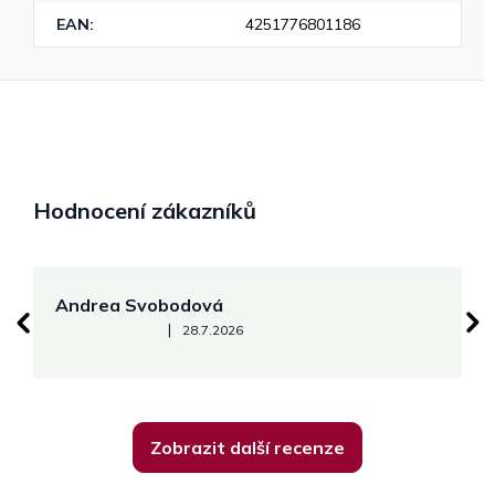
EAN
:
4251776801186
Hodnocení zákazníků
Andrea Svobodová
M
Hodnocení obchodu je 5 z 5 hvězdiček.
|
28.7.2026
Zobrazit další recenze