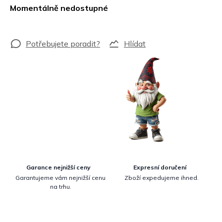
cena:
Momentálně nedostupné
Hlídat
Garance nejnižší ceny
Expresní doručení
Garantujeme vám nejnižší cenu
Zboží expedujeme ihned.
na trhu.