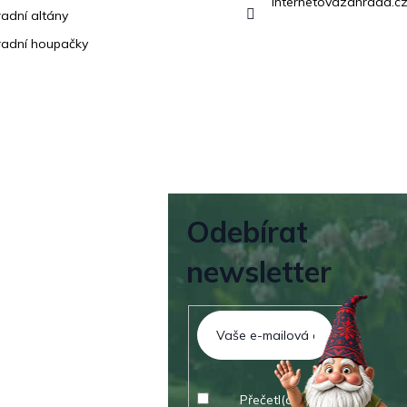
internetovazahrada.cz
adní altány
adní houpačky
Odebírat
newsletter
Přečetl(a) jsem