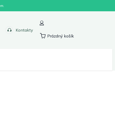
em.
Kontakty
Prázdný košík
Nákupní
košík
Sport