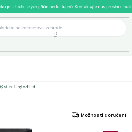
inka je z technických příčin nedostupná. Kontaktujte nás prosím email
lení
Chovatelské potřeby
Dílna
Pro děti
dý starožitný vzhled
Možnosti doručení