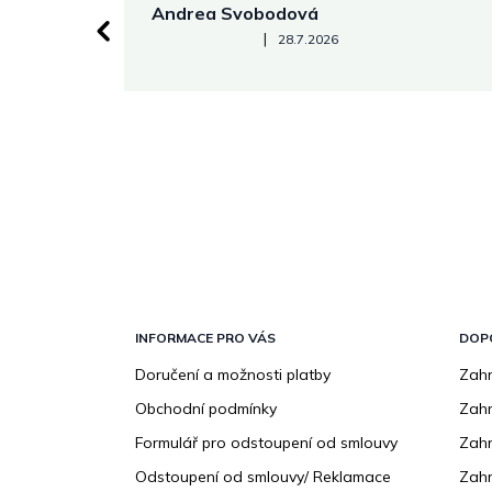
Andrea Svobodová
Hodnocení obchodu je 5 z 5 hvězdiček.
|
28.7.2026
Z
á
p
INFORMACE PRO VÁS
DOP
a
Doručení a možnosti platby
Zahr
t
Obchodní podmínky
Zah
í
Formulář pro odstoupení od smlouvy
Zahr
Odstoupení od smlouvy/ Reklamace
Zahr