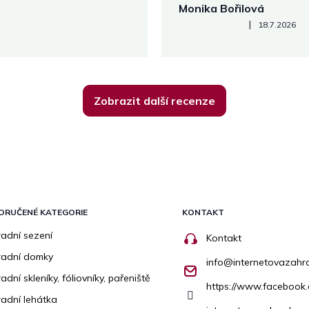
Monika Bořilová
Hodnocení obchodu je 5 z 5
|
18.7.2026
Zobrazit další recenze
ORUČENÉ KATEGORIE
KONTAKT
adní sezení
Kontakt
radní domky
info
@
internetovazahr
adní skleníky, fóliovníky, pařeniště
https://www.facebook
adní lehátka