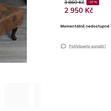
3 860 Kč
–23 %
2 950 Kč
Měrná
cena:
Momentálně nedostupné