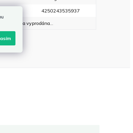
EAN
:
4250243535937
bu
oložka byla vyprodána…
lasím