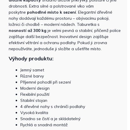
úložné kapacity
snadno uložíte přikrývky, polštáře či jiné
drobnosti. Extra silné a polstrované víko vám
poskytne
pohodlné místo k sezení
. Elegantní dřevěné
nohy dodávají každému prostoru – obývacímu pokoji,
ložnici či chodbě – moderní nádech. Taburetka s
nosností až 300 kg
je velmi pevná a stabilní, přičemž police
zajišťuje další bezpečnost. Inovativní design zajišťuje
efektivní větrání a ochranu podlahy. Pokud ji zrovna
nepoužíváte, jednoduše ji složíte a ušetříte místo.
Výhody produktu:
Jemný samet
Různé barvy
Příjemné pohodlí při sezení
Moderní design
Flexibilní použití
Stabilní stojan
4 dřevěné nohy s chrániči podlahy
Vysoká kvalita
Snadno se čistí a je skládatelný
Rychlá a snadná montáž