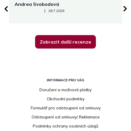
Andrea Svobodová
M
Hodnocení obchodu je 5 z 5 hvězdiček.
|
28.7.2026
Zobrazit další recenze
Z
á
INFORMACE PRO VÁS
p
Doručení a možnosti platby
a
Obchodní podmínky
t
í
Formulář pro odstoupení od smlouvy
Odstoupení od smlouvy/ Reklamace
Podmínky ochrany osobních údajů