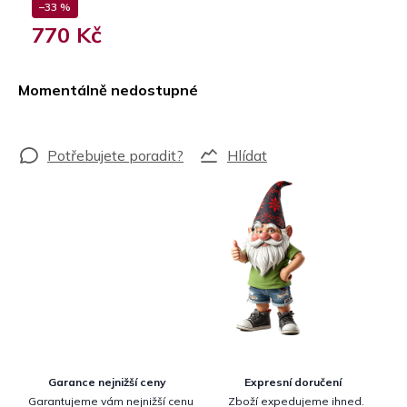
–33 %
770 Kč
Měrná
cena:
Momentálně nedostupné
Hlídat
Garance nejnižší ceny
Expresní doručení
Garantujeme vám nejnižší cenu
Zboží expedujeme ihned.