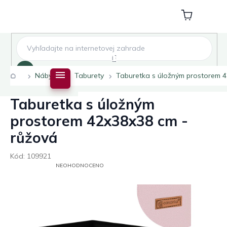
Přejít
na
Nákupní
obsah
košík
Hledat
Domů
Nábytek
Taburety
Taburetka s úložným prostorem 4
Taburetka s úložným
prostorem 42x38x38 cm -
růžová
Kód:
109921
PRŮMĚRNÉ
NEOHODNOCENO
HODNOCENÍ
PRODUKTU
JE
0,0
Z
5
HVĚZDIČEK.