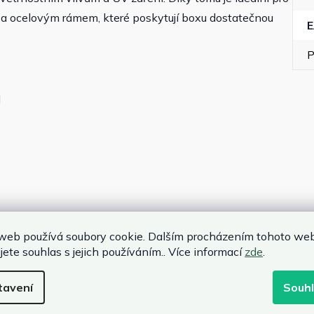
 a ocelovým rámem, které poskytují boxu dostatečnou
P
l
ky (2x)
web používá soubory cookie. Dalším procházením tohoto we
jete souhlas s jejich používáním.. Více informací
zde
.
tavení
Souh