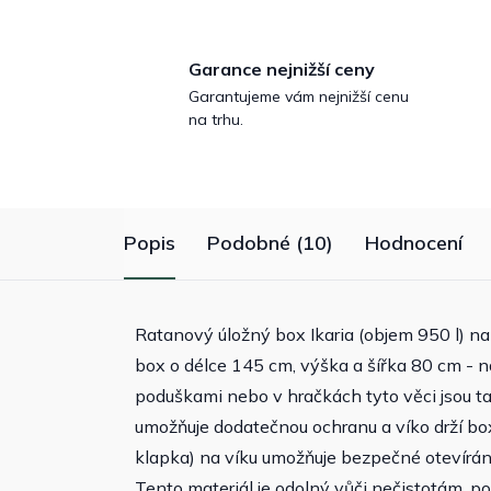
Garance nejnižší ceny
Garantujeme vám nejnižší cenu
na trhu.
Popis
Podobné (10)
Hodnocení
Ratanový úložný box Ikaria (objem 950 l) na
box o délce 145 cm, výška a šířka 80 cm - n
poduškami nebo v hračkách tyto věci jsou ta
umožňuje dodatečnou ochranu a víko drží b
klapka) na víku umožňuje bezpečné otevírán
Tento materiál je odolný vůči nečistotám, po