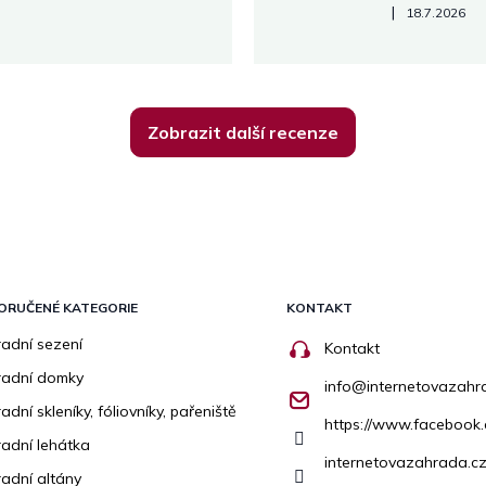
Hodnocení obchodu je 5 z 5
|
18.7.2026
Zobrazit další recenze
ORUČENÉ KATEGORIE
KONTAKT
adní sezení
Kontakt
radní domky
info
@
internetovazahr
adní skleníky, fóliovníky, pařeniště
https://www.facebook
adní lehátka
internetovazahrada.cz
adní altány