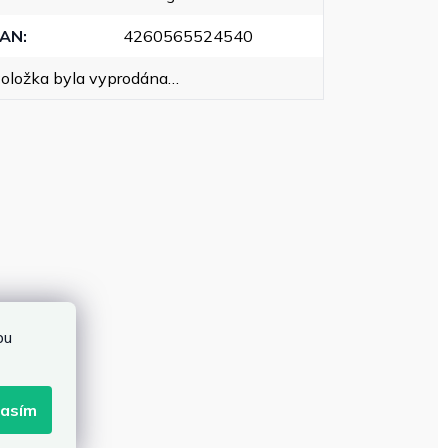
EAN
:
4260565524540
oložka byla vyprodána…
bu
lasím