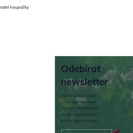
adní houpačky
Odebírat
newsletter
Vložte svůj e-mail
a my vám budeme
zasílat informace o
nových produktech
na našem e-shopu.