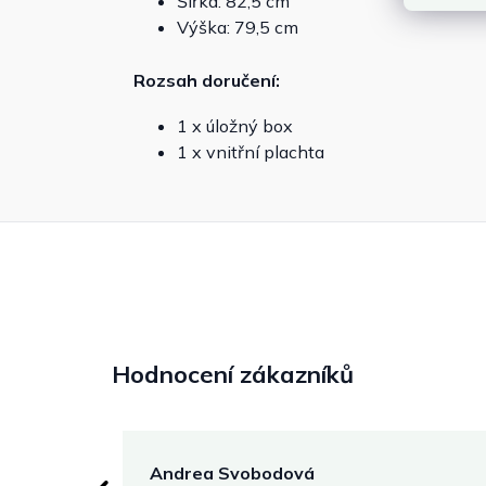
Šířka: 82,5 cm
Výška: 79,5 cm
Rozsah doručení:
1 x úložný box
1 x vnitřní plachta
Hodnocení zákazníků
Andrea Svobodová