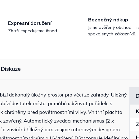
Bezpečný nákup
Expresní doručení
Jsme ověřený obchod. Tis
Zboží expedujeme ihned.
spokojených zákazníků.
Diskuze
bízí dokonalý úložný prostor pro věci ze zahrady. Úložný
D
abízí dostatek místa, pomáhá udržovat pořádek. s
K
k chráněny před povětrnostními vlivy. Vnitřní plachta
ox zavřený. Automatický zvedací mechanismus (2 x
Z
í a zavírání. Úložný box zaujme ratanovým designem.
větrnostním vlivům a UV záření. Díky tomu je ideální pro