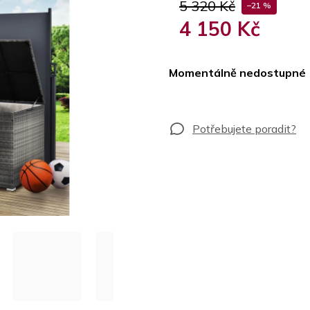
5 320 Kč
–21 %
4 150 Kč
Měrná
cena:
Momentálně nedostupné