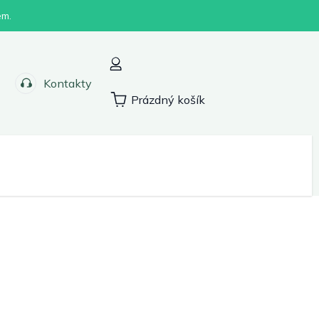
em.
Kontakty
Prázdný košík
Nákupní
košík
Sport