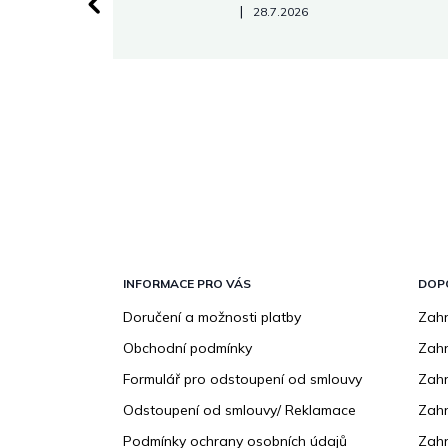
Hodnocení obchodu je 5 z 5 hvězdiček.
|
28.7.2026
Z
á
p
INFORMACE PRO VÁS
DOP
a
Doručení a možnosti platby
Zahr
t
Obchodní podmínky
Zah
í
Formulář pro odstoupení od smlouvy
Zahr
Odstoupení od smlouvy/ Reklamace
Zahr
Podmínky ochrany osobních údajů
Zahr