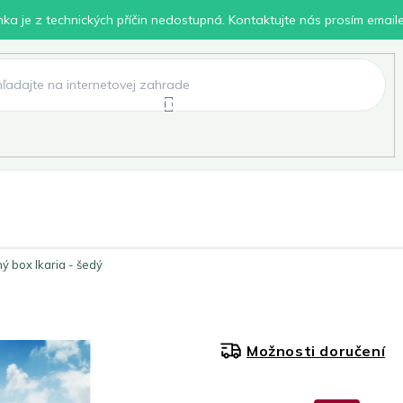
inka je z technických příčin nedostupná. Kontaktujte nás prosím email
lení
Chovatelské potřeby
Dílna
Pro děti
ý box Ikaria - šedý
Možnosti doručení