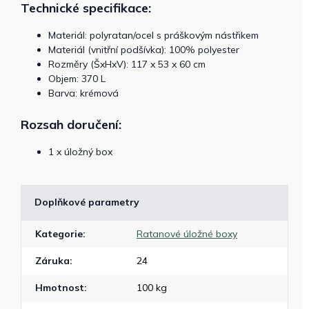
Technické specifikace:
Materiál: polyratan/ocel s práškovým nástřikem
Materiál (vnitřní podšívka): 100% polyester
Rozměry (ŠxHxV):
117 x 53 x 60 cm
Objem: 370 L
Barva: krémová
Rozsah doručení:
1 x úložný box
Doplňkové parametry
Kategorie
:
Ratanové úložné boxy
Záruka
:
24
Hmotnost
:
100 kg