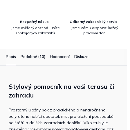
Bezpečný nákup
Odborný zakaznický servis
Jsme ověřený obchod. Tisíce
Jsme Vám k dispozici každý
spokojených zákazníků.
pracovní den.
Popis
Podobné (10)
Hodnocení
Diskuze
Stylový pomocník na vaši terasu či
zahradu
Prostorný úložný box z praktického a nenáročného
polyratanu nabízí dostatek míst pro uložení podsedáků,
polštářů a dalších zahradních doplňků. Víko truhly je
zpevněno vícevrstvými polykarbonátovými deskami, což