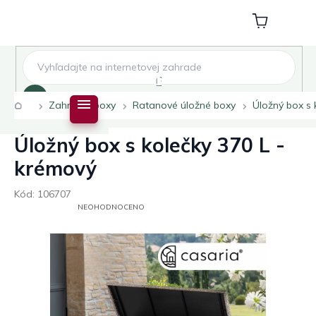
Přejít
na
Nákupní
obsah
košík
Hledat
Domů
Zahradní boxy
Ratanové úložné boxy
Úložný box s 
Úložný box s kolečky 370 L -
krémový
Kód:
106707
PRŮMĚRNÉ
NEOHODNOCENO
HODNOCENÍ
PRODUKTU
JE
0,0
Z
5
HVĚZDIČEK.