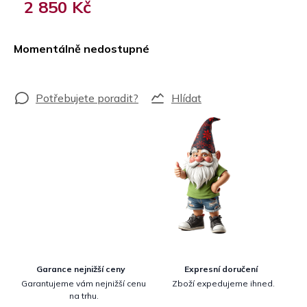
2 850 Kč
Měrná
cena:
Momentálně nedostupné
Hlídat
Garance nejnižší ceny
Expresní doručení
Garantujeme vám nejnižší cenu
Zboží expedujeme ihned.
na trhu.