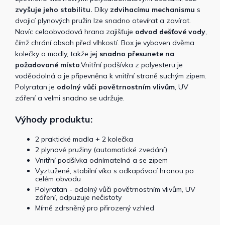
zvyšuje jeho stabilitu.
Díky
zdvihacímu mechanismu
s
dvojicí plynových pružin lze snadno otevírat a zavírat.
Navíc celoobvodová hrana zajišťuje
odvod dešťové vody
,
čímž chrání obsah před vlhkostí. Box je vybaven dvěma
kolečky a madly, takže jej
snadno přesunete na
požadované místo
.Vnitřní podšívka z polyesteru je
voděodolná a je připevněna k vnitřní straně suchým zipem.
Polyratan je
odolný vůči povětrnostním vlivům
, UV
záření a velmi snadno se udržuje.
Výhody produktu:
2 praktické madla + 2 kolečka
2 plynové pružiny (automatické zvedání)
Vnitřní podšívka odnímatelná a se zipem
Vyztužené, stabilní víko s odkapávací hranou po
celém obvodu
Polyratan - odolný vůči povětrnostním vlivům, UV
záření, odpuzuje nečistoty
Mírně zdrsněný pro přirozený vzhled