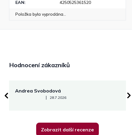
EAN
:
4250525361520
Položka byla vyprodána…
Hodnocení zákazníků
Andrea Svobodová
M
Hodnocení obchodu je 5 z 5 hvězdiček.
|
28.7.2026
Zobrazit další recenze