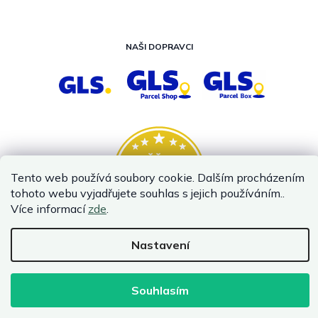
NAŠI DOPRAVCI
Tento web používá soubory cookie. Dalším procházením
tohoto webu vyjadřujete souhlas s jejich používáním..
Více informací
zde
.
Nastavení
Vytvořil Shoptet
Copyright 2026
InternetovaZahrada.cz
. Všechna práva vyhrazena.
Souhlasím
Infolinka je z technických příčin nedostupná. Kontaktujte
nás prosím emailem.