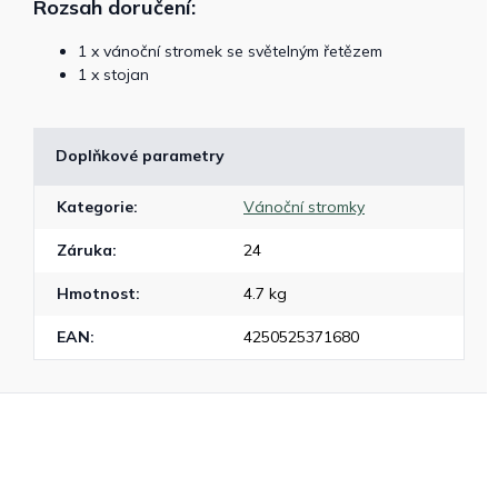
Rozsah doručení:
1 x vánoční stromek se světelným řetězem
1 x stojan
Doplňkové parametry
Kategorie
:
Vánoční stromky
Záruka
:
24
Hmotnost
:
4.7 kg
EAN
:
4250525371680