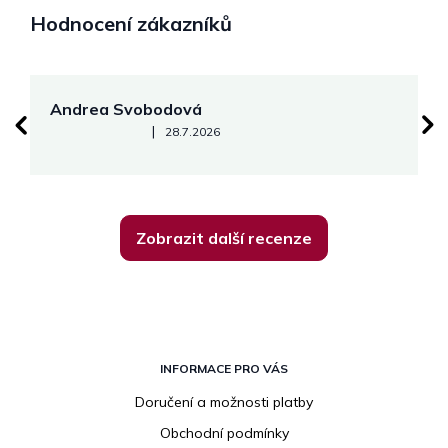
Hodnocení zákazníků
Andrea Svobodová
M
Hodnocení obchodu je 5 z 5 hvězdiček.
|
28.7.2026
Zobrazit další recenze
Z
á
INFORMACE PRO VÁS
p
Doručení a možnosti platby
a
Obchodní podmínky
t