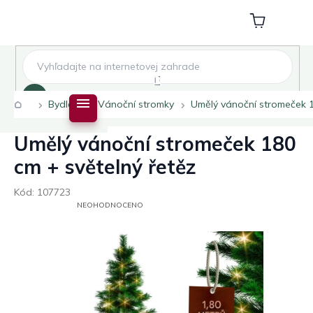
Přejít
na
Nákupní
obsah
košík
Hledat
Domů
Bydlení
Vánoční stromky
Umělý vánoční stromeček 1
Umělý vánoční stromeček 180
cm + světelný řetěz
Kód:
107723
PRŮMĚRNÉ
NEOHODNOCENO
HODNOCENÍ
PRODUKTU
JE
0,0
Z
5
HVĚZDIČEK.