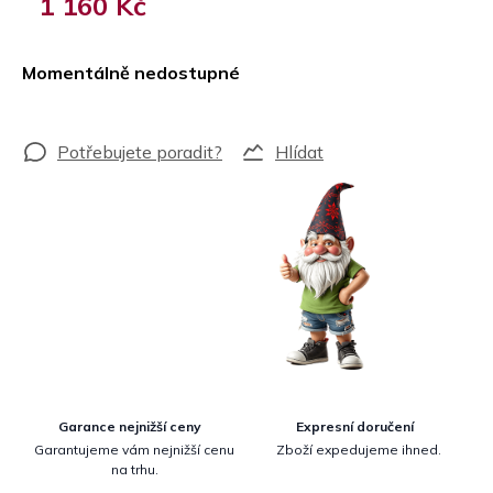
1 160 Kč
Měrná
cena:
Momentálně nedostupné
Hlídat
Garance nejnižší ceny
Expresní doručení
Garantujeme vám nejnižší cenu
Zboží expedujeme ihned.
na trhu.