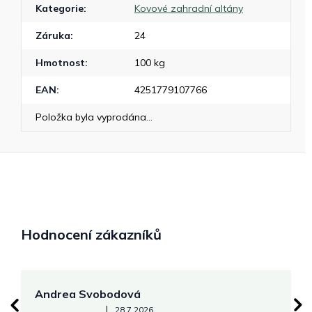
Kategorie
:
Kovové zahradní altány
Záruka
:
24
Hmotnost
:
100 kg
EAN
:
4251779107766
Položka byla vyprodána…
Hodnocení zákazníků
Andrea Svobodová
M
Hodnocení obchodu je 5 z 5 hvězdiček.
|
28.7.2026