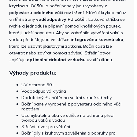
krytina s UV 50+
a boční panely jsou vyrobeny z
polyesteru odolného vůči roztržení
. Střešní krytina má iz
vnitřní strany
voděodpudivý PU zátěr
. Látková stříška se
rychle a jednoduše připevní pomocí knoflíkových poutek,
které ji udrží napnutou. Aby se zabránilo vytváření vaků s
vodou při dešti, jsou ve stříšce
integrována kovová oka
,
která lze uzavřít plastovými zátkami. Boční části lze
otevírat nebo zavírat pomocí závěsů. Střešní otvor
zajišťuje
optimální cirkulaci vzduchu
uvnitř altánu.
Výhody produktu:
UV ochrana 50+
Vodoodpudivá krytina
Dodatečný PU nátěr na vnitřní straně střechy
Boční panely vyrobené z polyesteru odolného vůči
roztržení
Uzamykatelná oka ve stříšce na ochranu před
tvorbou vaků s vodou
Střešní otvor pro větrání
Boční díly s kruhovým zavěšením a popruhy pro