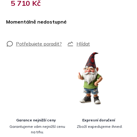
5 710 Kč
Měrná
cena:
Momentálně nedostupné
Hlídat
Garance nejnižší ceny
Expresní doručení
Garantujeme vám nejnižší cenu
Zboží expedujeme ihned.
na trhu.