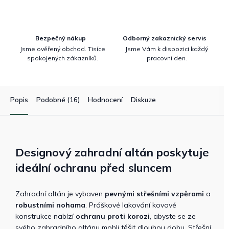
Bezpečný nákup
Odborný zakaznický servis
Jsme ověřený obchod. Tisíce
Jsme Vám k dispozici každý
spokojených zákazníků.
pracovní den.
Popis
Podobné (16)
Hodnocení
Diskuze
Designový zahradní altán poskytuje
ideální ochranu před sluncem
Zahradní altán je vybaven
pevnými střešními vzpěrami
a
robustními nohama
. Práškové lakování kovové
konstrukce nabízí
ochranu proti korozi
, abyste se ze
svého zahradního altánu mohli těšit dlouhou dobu. Střešní