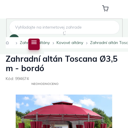
Přejít
na
Nákupní
obsah
košík
Hledat
Domů
Zahradní altány
Kovové altány
Zahradní altán Tos
Zahradní altán Toscana Ø3,5
m - bordó
Kód:
994674
PRŮMĚRNÉ
NEOHODNOCENO
HODNOCENÍ
PRODUKTU
JE
0,0
Z
5
HVĚZDIČEK.