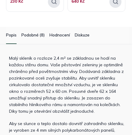
230 Kč
640 Kč
Popis
Podobné (8)
Hodnocení
Diskuze
Malý skleník o rozloze 2,4 m² se základnou se hodí na
každou stěnu domu. Vaše pěstování zeleniny je optimálně
chráněno před povětrnostními vlivy. Dodávaná základna z
pozinkované oceli zvyšuje stabilitu. Aby uvnitř skleníku
cirkulovalo dostatečné množství vzduchu, je ve skleníku
okno o rozměrech 52 x 60 cm. Posuvné dveře 62 x 164
umožňují snadný přístup do skleníku. Je zasazen do
stabilního hliníkového rámu a namontován na kolečkách.
Díky tomu je otevírání obzvlášť jednoduché.
Aby se slunce a teplo dostalo dovnitř zahradního skleníku,
je vyroben ze 4 mm silných polykarbonátových panelů,