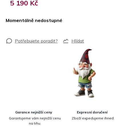
5 190 Kč
Měrná
cena:
Momentálně nedostupné
Hlídat
Garance nejnižší ceny
Expresní doručení
Garantujeme vám nejnižší cenu
Zboží expedujeme ihned.
na trhu.