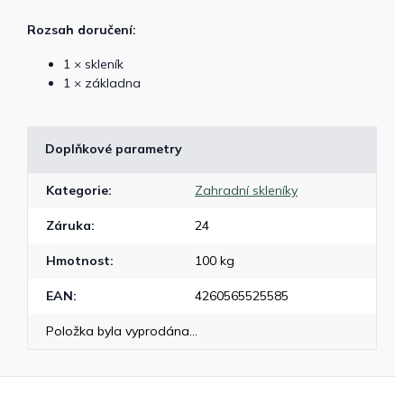
Rozsah doručení:
1 × skleník
1 × základna
Doplňkové parametry
Kategorie
:
Zahradní skleníky
Záruka
:
24
Hmotnost
:
100 kg
EAN
:
4260565525585
Položka byla vyprodána…