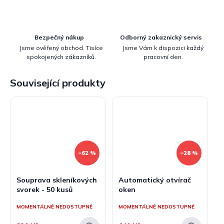
Bezpečný nákup
Odborný zakaznický servis
Jsme ověřený obchod. Tisíce
Jsme Vám k dispozici každý
spokojených zákazníků.
pracovní den.
Související produkty
–62 %
–28 %
Souprava skleníkových
Automatický otvírač
svorek - 50 kusů
oken
MOMENTÁLNĚ NEDOSTUPNÉ
MOMENTÁLNĚ NEDOSTUPNÉ