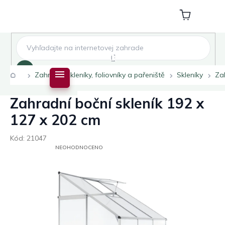
Přejít
na
Nákupní
obsah
košík
Hledat
Domů
Zahradní skleníky, foliovníky a pařeniště
Skleníky
Za
Zahradní boční skleník 192 x
127 x 202 cm
Kód:
21047
PRŮMĚRNÉ
NEOHODNOCENO
HODNOCENÍ
PRODUKTU
JE
0,0
Z
5
HVĚZDIČEK.