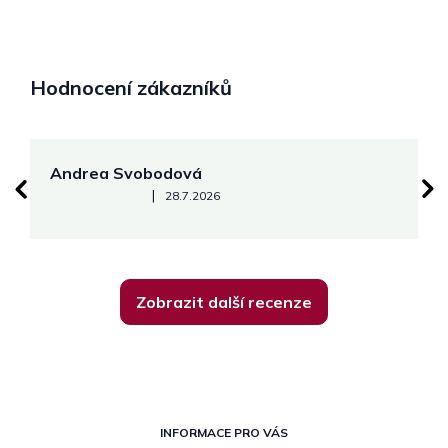
Hodnocení zákazníků
Andrea Svobodová
M
Hodnocení obchodu je 5 z 5 hvězdiček.
|
28.7.2026
Zobrazit další recenze
Z
á
INFORMACE PRO VÁS