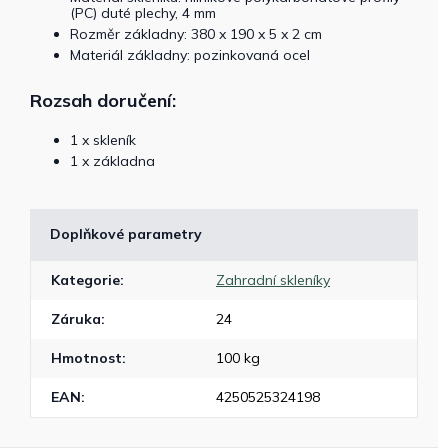
(PC) duté plechy, 4 mm
Rozměr základny: 380 x 190 x 5 x 2 cm
Materiál základny: pozinkovaná ocel
Rozsah doručení:
1 x skleník
1 x základna
Doplňkové parametry
Kategorie
:
Zahradní skleníky
Záruka
:
24
Hmotnost
:
100 kg
EAN
:
4250525324198