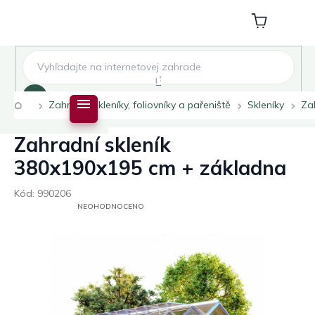
Přejít
na
Nákupní
obsah
košík
Hledat
Domů
Zahradní skleníky, foliovníky a pařeniště
Skleníky
Za
Zahradní skleník
380x190x195 cm + základna
Kód:
990206
PRŮMĚRNÉ
NEOHODNOCENO
HODNOCENÍ
PRODUKTU
JE
0,0
Z
5
HVĚZDIČEK.