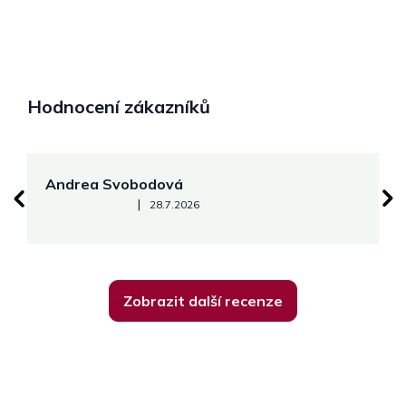
Hodnocení zákazníků
Andrea Svobodová
M
Hodnocení obchodu je 5 z 5 hvězdiček.
|
28.7.2026
Zobrazit další recenze
Z