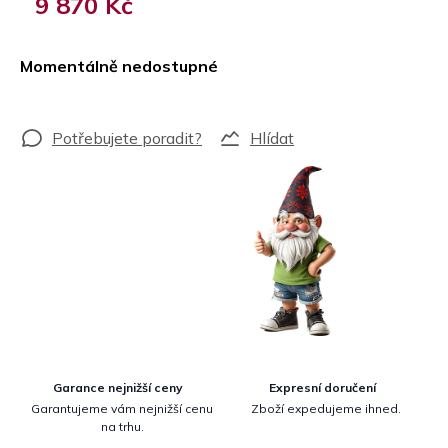
9 870 Kč
Měrná
cena:
Momentálně nedostupné
Hlídat
Garance nejnižší ceny
Expresní doručení
Garantujeme vám nejnižší cenu
Zboží expedujeme ihned.
na trhu.