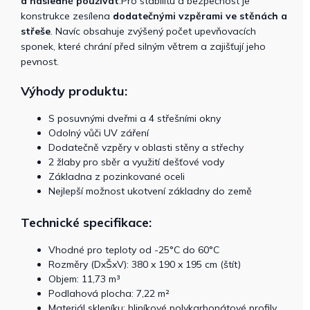
a následně používat
.Pro stabilitu a bezpečnost je
konstrukce zesílena
dodatečnými vzpěrami ve stěnách a
střeše
. Navíc obsahuje zvýšený počet upevňovacích
sponek, které chrání před silným větrem a zajišťují jeho
pevnost.
Výhody produktu:
S posuvnými dveřmi a 4 střešními okny
Odolný vůči UV záření
Dodatečně vzpěry v oblasti stěny a střechy
2 žlaby pro sběr a využití dešťové vody
Základna z pozinkované oceli
Nejlepší možnost ukotvení základny do země
Technické specifikace:
Vhodné pro teploty od -25°C do 60°C
Rozměry (DxŠxV): 380 x 190 x 195 cm (štít)
Objem: 11,73 m³
Podlahová plocha: 7,22 m²
Materiál skleníku: hliníkové polykarbonátové profily