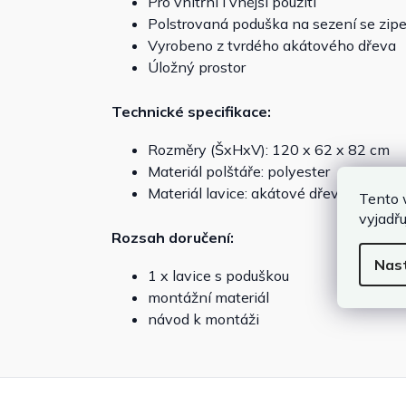
Pro vnitřní i vnější použití
Polstrovaná poduška na sezení se zip
Vyrobeno z tvrdého akátového dřeva
Úložný prostor
Technické specifikace:
Rozměry (ŠxHxV): 120 x 62 x 82 cm
Materiál polštáře: polyester
Materiál lavice: akátové dřevo
Tento 
vyjadřu
Rozsah doručení:
Nas
1 x lavice s poduškou
montážní materiál
návod k montáži