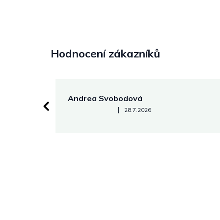
Hodnocení zákazníků
Andrea Svobodová
Hodnocení obchodu je 5 z 5 hvězdiček.
|
28.7.2026