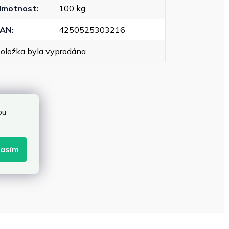
Hmotnost
:
100 kg
EAN
:
4250525303216
oložka byla vyprodána…
bu
lasím