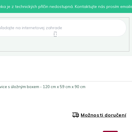
inka je z technických příčin nedostupná. Kontaktujte nás prosím email
lení
Chovatelské potřeby
Dílna
Pro děti
vice s úložným boxem - 120 cm x 59 cm x 90 cm
Možnosti doručení