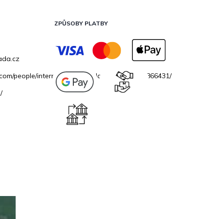
ZPŮSOBY PLATBY
ada.cz
.com/people/internetovazahradacz/100069706866431/
/