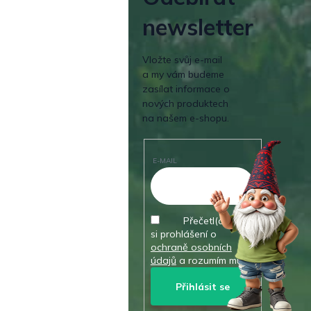
newsletter
Vložte svůj e-mail
a my vám budeme
zasílat informace o
nových produktech
na našem e-shopu.
E-MAIL
Přečetl(a) jsem
si prohlášení o
ochraně osobních
údajů
a rozumím mu.
Přihlásit se