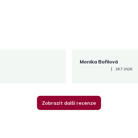
Monika Bořilová
Hodnocení obchodu je 5 z 5
|
18.7.2026
Zobrazit další recenze