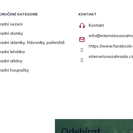
ORUČENÉ KATEGORIE
KONTAKT
adní sezení
Kontakt
radní domky
info
@
internetovazahr
adní skleníky, fóliovníky, pařeniště
https://www.facebook
adní lehátka
internetovazahrada.cz
adní altány
adní houpačky
Odebírat