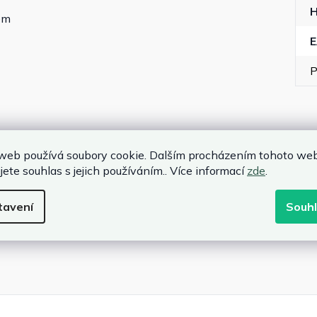
em
P
web používá soubory cookie. Dalším procházením tohoto we
jete souhlas s jejich používáním.. Více informací
zde
.
tavení
Souh