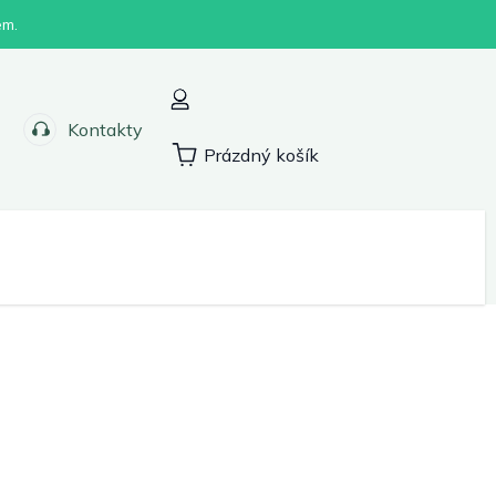
em.
Kontakty
Prázdný košík
Nákupní
košík
Sport