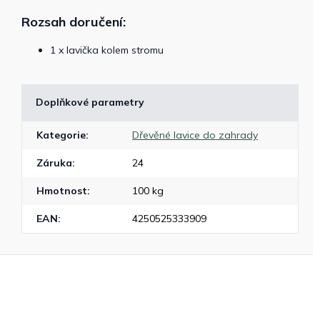
Rozsah doručení:
1 x lavička kolem stromu
Doplňkové parametry
Kategorie
:
Dřevěné lavice do zahrady
Záruka
:
24
Hmotnost
:
100 kg
EAN
:
4250525333909