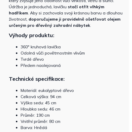
který zvyšuje jeho odolnost vůči vlhkosti, větru a slunci.
Údržba je jednoduchá, lavičku
stačí otřít vlhkým
hadříkem
. Aby si zachovala svoji krásnou barvu a dlouhou
životnost,
doporučujeme ji pravidelně ošetřovat olejem
určeným pro dřevěný zahradní nábytek
.
Výhody produktu:
360° kruhová lavička
Odolná vůči povětrnostním vlivům
Tvrdé dřevo
Předem naolejovaná
Technické specifikace:
Materiál: eukalyptové dřevo
Celková výška: 94 cm
Výška sedu: 45 cm
Hloubka sedu: 46 cm
Průměr: 190 cm
Vnitřní průměr: 80 cm
Barva: Hnědá