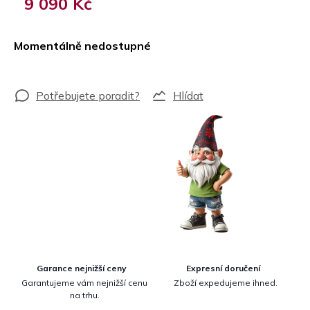
9 090 Kč
Měrná
cena:
Momentálně nedostupné
Hlídat
Garance nejnižší ceny
Expresní doručení
Garantujeme vám nejnižší cenu
Zboží expedujeme ihned.
na trhu.