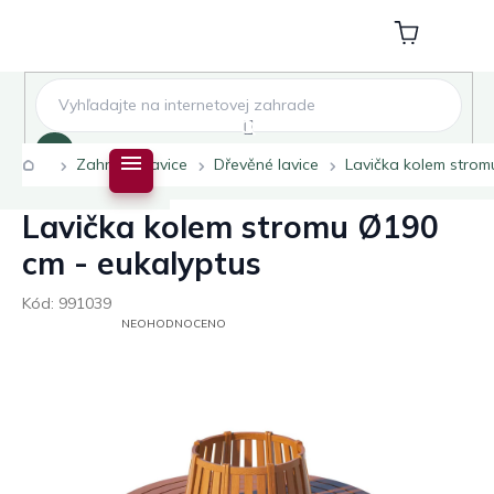
Přejít
na
Nákupní
obsah
košík
Hledat
Domů
Zahradní lavice
Dřevěné lavice
Lavička kolem strom
Lavička kolem stromu Ø190
cm - eukalyptus
Kód:
991039
PRŮMĚRNÉ
NEOHODNOCENO
HODNOCENÍ
PRODUKTU
JE
0,0
Z
5
HVĚZDIČEK.