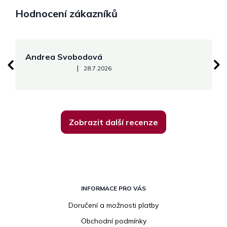
Hodnocení zákazníků
Andrea Svobodová
M
Hodnocení obchodu je 5 z 5 hvězdiček.
|
28.7.2026
Zobrazit další recenze
Z
á
INFORMACE PRO VÁS
p
Doručení a možnosti platby
a
Obchodní podmínky
t