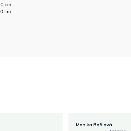
90 cm
40 cm
Monika Bořilová
Hodnocení obchodu je 5 z 5