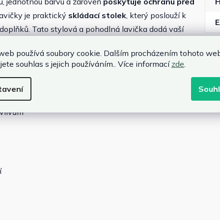
ou, jednotnou barvu a zároveň
poskytuje ochranu před
vičky je praktický
skládací stolek
, který poslouží k
ch doplňků. Tato stylová a pohodlná lavička dodá vaší
féru a estetický vzhled. Pro udržení její přirozené barvy
web používá soubory cookie. Dalším procházením tohoto we
peciálním olejem pro zahradní nábytek.
jete souhlas s jejich používáním.. Více informací
zde
.
tavení
Souh
 vlivům
í