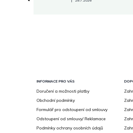
|
28.7.2026
Z
á
p
INFORMACE PRO VÁS
DOP
a
Doručení a možnosti platby
Zahr
t
Obchodní podmínky
Zah
í
Formulář pro odstoupení od smlouvy
Zahr
Odstoupení od smlouvy/ Reklamace
Zahr
Podmínky ochrany osobních údajů
Zahr