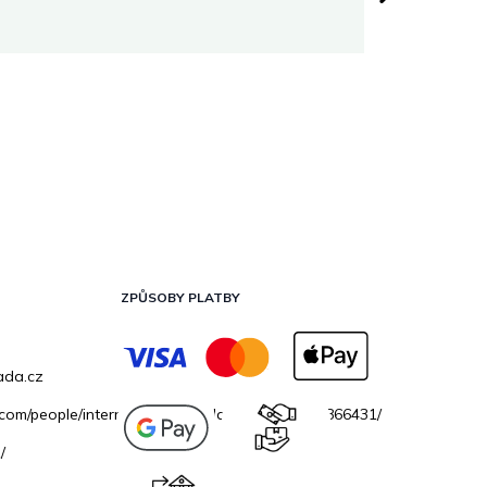
ZPŮSOBY PLATBY
ada.cz
.com/people/internetovazahradacz/100069706866431/
/