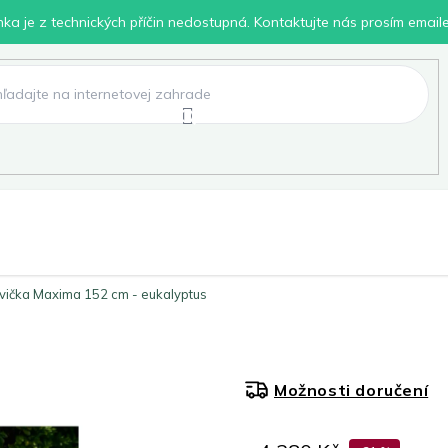
inka je z technických příčin nedostupná. Kontaktujte nás prosím email
lení
Chovatelské potřeby
Dílna
Pro děti
avička Maxima 152 cm - eukalyptus
Možnosti doručení