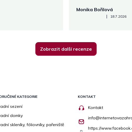
Monika Bořilová
Hodnocení obchodu je 5 z 5
|
18.7.2026
Zobrazit další recenze
ORUČENÉ KATEGORIE
KONTAKT
adní sezení
Kontakt
radní domky
info
@
internetovazahr
adní skleníky, fóliovníky, pařeniště
https://www.facebook