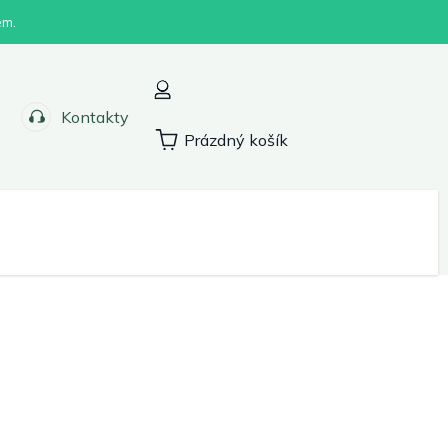
em.
Kontakty
Prázdný košík
Nákupní
košík
Sport