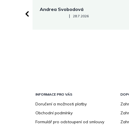
Andrea Svobodová
Hodnocení obchodu je 5 z 5 hvězdiček.
|
28.7.2026
Z
á
p
INFORMACE PRO VÁS
DOP
a
Doručení a možnosti platby
Zahr
t
Obchodní podmínky
Zah
í
Formulář pro odstoupení od smlouvy
Zahr