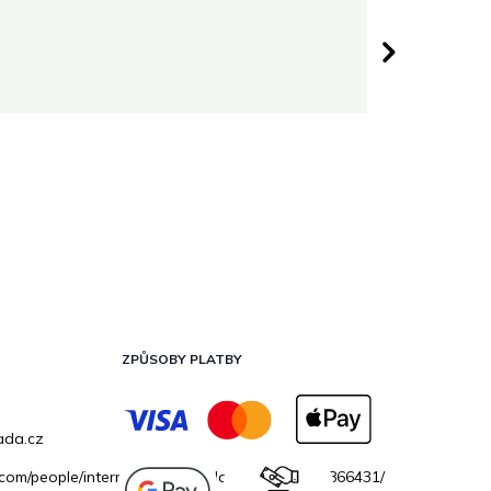
Darina 
 hvězdiček.
Hodnocen
ZPŮSOBY PLATBY
ada.cz
.com/people/internetovazahradacz/100069706866431/