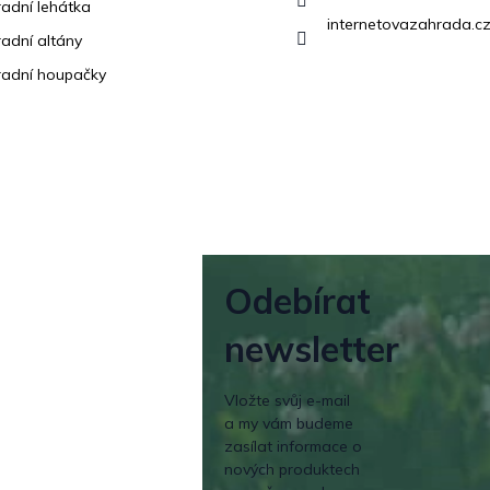
adní lehátka
internetovazahrada.cz
adní altány
adní houpačky
Odebírat
newsletter
Vložte svůj e-mail
a my vám budeme
zasílat informace o
nových produktech