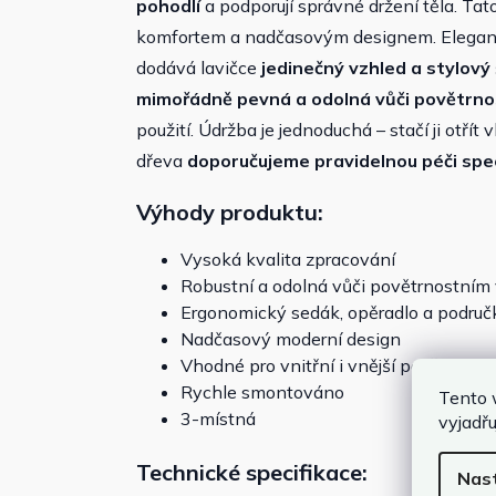
pohodlí
a podporují správné držení těla. Tat
komfortem a nadčasovým designem. Elegantn
dodává lavičce
jedinečný vzhled a stylový
mimořádně pevná a odolná vůči povětrno
použití. Údržba je jednoduchá – stačí ji otří
dřeva
doporučujeme pravidelnou péči spe
Výhody produktu:
Vysoká kvalita zpracování
Robustní a odolná vůči povětrnostním
Ergonomický sedák, opěradlo a područ
Nadčasový moderní design
Vhodné pro vnitřní i vnější použití
Rychle smontováno
Tento 
3-místná
vyjadřu
Technické specifikace:
Nas