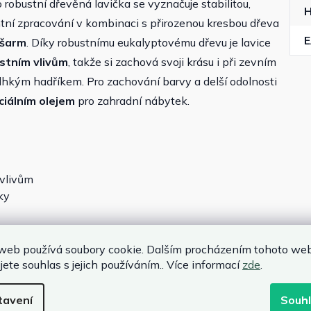
o robustní dřevěná lavička se vyznačuje stabilitou,
í zpracování v kombinaci s přirozenou kresbou dřeva
 šarm
. Díky robustnímu eukalyptovému dřevu je lavice
stním vlivům
, takže si zachová svoji krásu i při zevním
t vlhkým hadříkem. Pro zachování barvy a delší odolnosti
ciálním olejem
pro zahradní nábytek.
 vlivům
ky
web používá soubory cookie. Dalším procházením tohoto we
jete souhlas s jejich používáním.. Více informací
zde
.
tavení
Souh