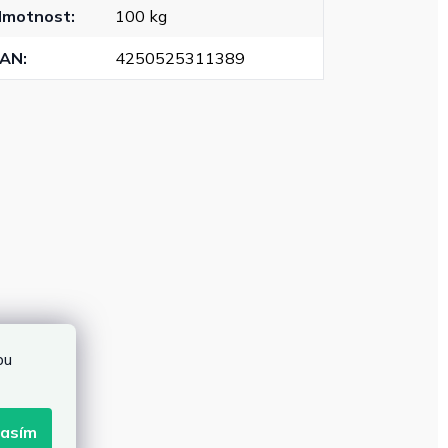
Hmotnost
:
100 kg
EAN
:
4250525311389
bu
lasím