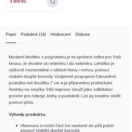
1 030 Kč
Popis
Podobné (16)
Hodnocení
Diskuze
Moderní lehátko z polyratanu je ta správná volba pro Vaši
terasu. Je vhodné do interiéru i do exteriéru. Lehátko je
výškově nastavitelné v oblasti hlavy i nohou, pomocí
stabilní dvojité konzoly. Vzájemně propojená čalouněná
poduška má tloušťku 7 cm a je připevněna praktickými
řemínky na smyčky. Stůl napravo slouží jako odkládací
prostor pro nápoje, knihy a podobně. Lze jej snadno složit
pomocí pístu.
Výhody produktu:
Hlavovou a nožní část lze nastavit do pěti poloh
pomocí stabilní dvojité konzoly.