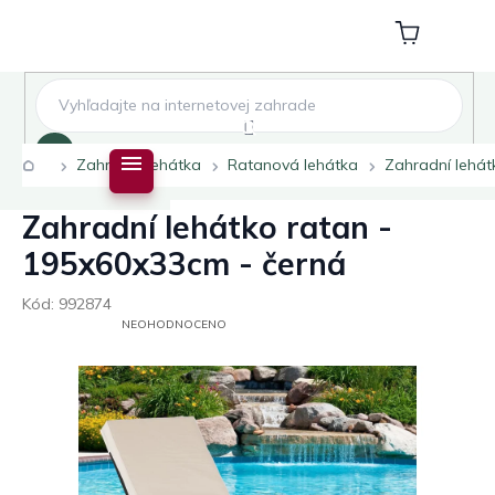
Přejít
na
Nákupní
obsah
košík
Hledat
Domů
Zahradní lehátka
Ratanová lehátka
Zahradní lehát
Zahradní lehátko ratan -
195x60x33cm - černá
Kód:
992874
PRŮMĚRNÉ
NEOHODNOCENO
HODNOCENÍ
PRODUKTU
JE
0,0
Z
5
HVĚZDIČEK.