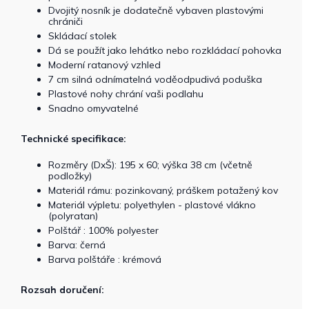
Dvojitý nosník je dodatečně vybaven plastovými
chrániči
Skládací stolek
Dá se použít jako lehátko nebo rozkládací pohovka
Moderní ratanový vzhled
7 cm silná odnímatelná voděodpudivá poduška
Plastové nohy chrání vaši podlahu
Snadno omyvatelné
Technické specifikace:
Rozměry (DxŠ): 195 x 60; výška 38 cm (včetně
podložky)
Materiál rámu: pozinkovaný, práškem potažený kov
Materiál výpletu: polyethylen - plastové vlákno
(polyratan)
Polštář : 100% polyester
Barva: černá
Barva polštáře : krémová
Rozsah doručení: