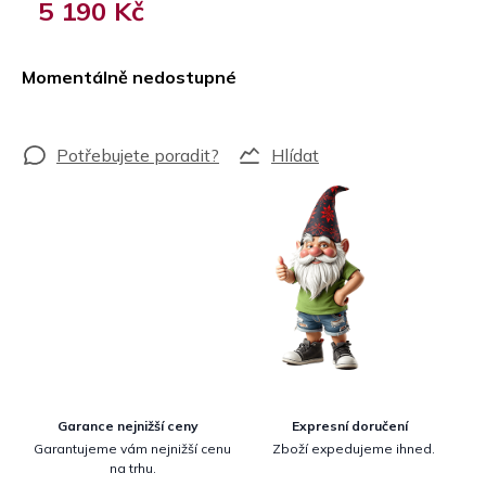
5 190 Kč
Měrná
cena:
Momentálně nedostupné
Hlídat
Garance nejnižší ceny
Expresní doručení
Garantujeme vám nejnižší cenu
Zboží expedujeme ihned.
na trhu.