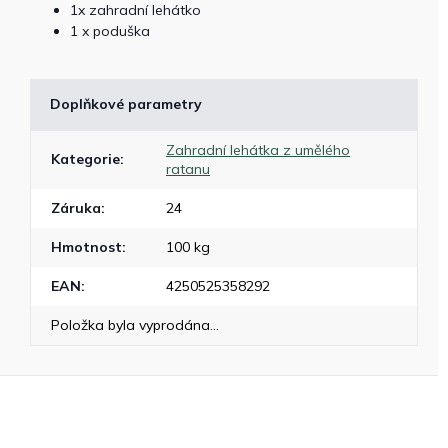
1x zahradní lehátko
1 x poduška
Doplňkové parametry
Zahradní lehátka z umělého
Kategorie
:
ratanu
Záruka
:
24
Hmotnost
:
100 kg
EAN
:
4250525358292
Položka byla vyprodána…