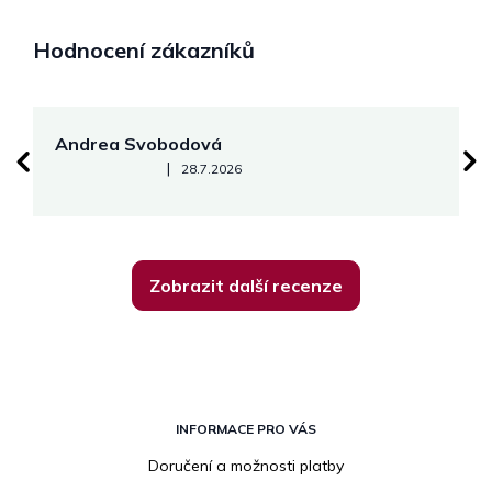
Hodnocení zákazníků
Andrea Svobodová
M
Hodnocení obchodu je 5 z 5 hvězdiček.
|
28.7.2026
Zobrazit další recenze
Z
á
INFORMACE PRO VÁS
p
Doručení a možnosti platby
a