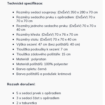
Technické specifikace:
Rozměry sedací soupravy: (DxŠxV) 350 x 280 x 70 cm
Rozměry sedacího prvku s opěradlem: (DxŠxV) 70 x
70 x 70 cm
Rozměry jednoho sedacího prvku: (DxŠxV) 70 x 70 x
40 cm
Rozměry křesla: (DxŠxV) 70 x 76 x 70 cm
Rozměry stolu: (DxŠxV) 70 x 70 x 40 cm
Výška sezení: 47 cm (bez polštářů: 40 cm)
Tloušťka podoušky k sezení: 7 cm
Tloušťka zádového polštáře: 15 cm
Materiál : polyratan
Materiál polštářů: 100% polyester
Barva opletu: černá
Barva polštářů a podušek: krémová
Rozsah doručení:
5 x sedací prvek s opěradlem
3 x sedací část s opěradlem
2 x taburetka