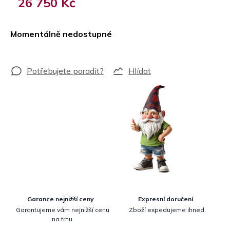
26 750 Kč
Měrná
cena:
Momentálně nedostupné
Hlídat
Garance nejnižší ceny
Expresní doručení
Garantujeme vám nejnižší cenu
Zboží expedujeme ihned.
na trhu.