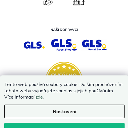
NAŠI DOPRAVCI
Tento web používá soubory cookie. Dalším procházením
tohoto webu vyjadřujete souhlas s jejich používáním..
Více informací
zde
.
Nastavení
Vytvořil Shoptet
Copyright 2026
InternetovaZahrada.cz
. Všechna práva vyhrazena.