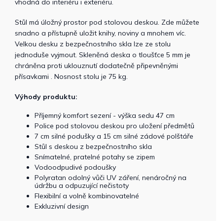
vhodná do interiéru i exteriéru.
Stůl má úložný prostor pod stolovou deskou. Zde můžete
snadno a přístupně uložit knihy, noviny a mnohem víc.
Velkou desku z bezpečnostního skla lze ze stolu
jednoduše vyjmout. Skleněná deska o tloušťce 5 mm je
chráněna proti uklouznutí dodatečně připevněnými
přísavkami . Nosnost stolu je 75 kg.
Výhody produktu:
Příjemný komfort sezení - výška sedu 47 cm
Police pod stolovou deskou pro uložení předmětů
7 cm silné podušky a 15 cm silné zádové polštáře
Stůl s deskou z bezpečnostního skla
Snímatelné, pratelné potahy se zipem
Vodoodpudivé podoušky
Polyratan odolný vůči UV záření, nenáročný na
údržbu a odpuzující nečistoty
Flexibilní a volně kombinovatelné
Exkluzivní design