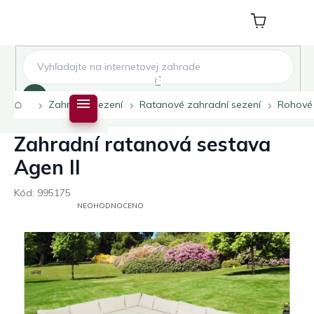
Přejít
na
Nákupní
obsah
košík
Hledat
Domů
Zahradní sezení
Ratanové zahradní sezení
Rohové
Zahradní ratanová sestava
Agen II
Kód:
995175
PRŮMĚRNÉ
NEOHODNOCENO
HODNOCENÍ
PRODUKTU
JE
0,0
Z
5
HVĚZDIČEK.