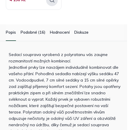
Popis
Podobné (16)
Hodnocení
Diskuze
Sedací souprava vyrobená z polyratanu vás zaujme
rozmanitostí možných kombinací.
Jednotlivé prvky lze navzájem individuálně kombinovat dle
vašeho přání. Pohodlná sedadla nabízejí výšku sedáku 47
cm. Vodoodpudivé, 7 cm silné sedáky a 15 cm silné opěrky
zad zajišťují příjemný komfort sezení. Potahy jsou opatřeny
praktickým zipem a při silném znečištění lze snadno
svléknout a vyprat. Každý prvek je vybaven robustními
nožičkami, které zajišťují bezpečné postavení na vaší
terase. Polyratan odolný vůči povětrnostním vlivům
odpuzuje nečistoty, je odolný vůči UV záření a obzvláště
nenáročný na údržbu, díky čemuž je sedací souprava