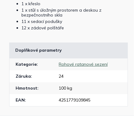
1 x křeslo
1 x stůl s úložným prostorem a deskou z
bezpečnostního skla
11 x sedací podušky
12 x zádové polštáře
Doplňkové parametry
Kategorie
:
Rohové ratanové sezení
Záruka
:
24
Hmotnost
:
100 kg
EAN
:
4251779109845