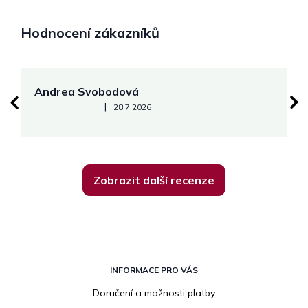
Hodnocení zákazníků
Andrea Svobodová
M
Hodnocení obchodu je 5 z 5 hvězdiček.
|
28.7.2026
Zobrazit další recenze
Z
á
INFORMACE PRO VÁS
p
Doručení a možnosti platby
a