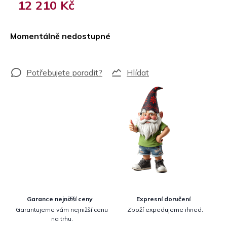
12 210 Kč
Měrná
cena:
Momentálně nedostupné
Hlídat
Garance nejnižší ceny
Expresní doručení
Garantujeme vám nejnižší cenu
Zboží expedujeme ihned.
na trhu.