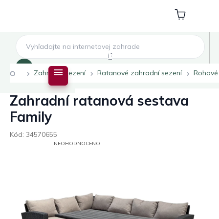
Přejít
na
Nákupní
obsah
košík
Hledat
Domů
Zahradní sezení
Ratanové zahradní sezení
Rohové
Zahradní ratanová sestava
Family
Kód:
34570655
PRŮMĚRNÉ
NEOHODNOCENO
HODNOCENÍ
PRODUKTU
JE
0,0
Z
5
HVĚZDIČEK.