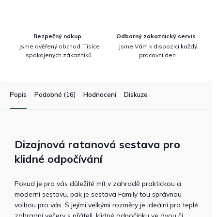
Bezpečný nákup
Odborný zakaznický servis
Jsme ověřený obchod. Tisíce
Jsme Vám k dispozici každý
spokojených zákazníků.
pracovní den.
Popis
Podobné (16)
Hodnocení
Diskuze
Dizajnová ratanová sestava pro
klidné odpočívání
Pokud je pro vás důležité mít v zahradě praktickou a
moderní sestavu, pak je sestava Family tou správnou
volbou pro vás. S jejími velkými rozměry je ideální pro teplé
zahradní večery s přáteli, klidné odpočinku ve dvou či