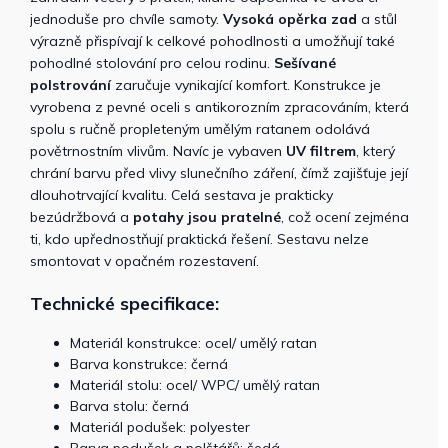
jednoduše pro chvíle samoty.
Vysoká opěrka zad
a stůl
výrazně přispívají k celkové pohodlnosti a umožňují také
pohodlné stolování pro celou rodinu.
Sešívané
polstrování
zaručuje vynikající komfort. Konstrukce je
vyrobena z pevné oceli s antikorozním zpracováním, která
spolu s ručně propleteným umělým ratanem odolává
povětrnostním vlivům. Navíc je vybaven
UV filtrem
, který
chrání barvu před vlivy slunečního záření, čímž zajišťuje její
dlouhotrvající kvalitu. Celá sestava je prakticky
bezúdržbová a
potahy jsou pratelné
, což ocení zejména
ti, kdo upřednostňují praktická řešení. Sestavu nelze
smontovat v opačném rozestavení.
Technické specifikace:
Materiál konstrukce: ocel/ umělý ratan
Barva konstrukce: černá
Materiál stolu: ocel/ WPC/ umělý ratan
Barva stolu: černá
Materiál podušek: polyester