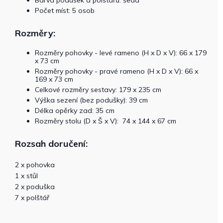
Barva podušek a polštářů: šedá
Počet míst: 5 osob
Rozměry:
Rozměry pohovky - levé rameno (H x D x V): 66 x 179
x 73 cm
Rozměry pohovky - pravé rameno (H x D x V): 66 x
169 x 73 cm
Celkové rozměry sestavy: 179 x 235 cm
Výška sezení (bez podušky): 39 cm
Délka opěrky zad: 35 cm
Rozměry stolu (D x Š x V): 74 x 144 x 67 cm
Rozsah doručení:
2 x pohovka
1 x stůl
2 x poduška
7 x polštář