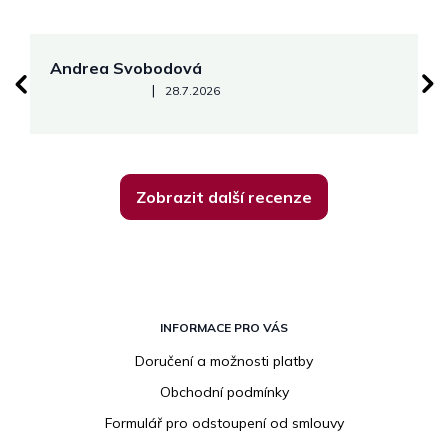
Andrea Svobodová
M
Hodnocení obchodu je 5 z 5 hvězdiček.
|
28.7.2026
Zobrazit další recenze
Z
á
INFORMACE PRO VÁS
p
Doručení a možnosti platby
a
Obchodní podmínky
t
í
Formulář pro odstoupení od smlouvy