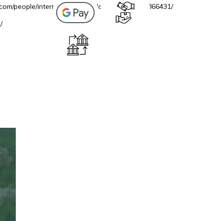
.com/people/internetovazahradacz/100069706866431/
/