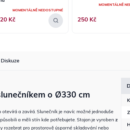
MOMENTÁLNĚ NE
MOMENTÁLNĚ NEDOSTUPNÉ
420 Kč
250 Kč
Diskuze
D
e slunečníkem o Ø330 cm
K
 otevírá a zavírá. Slunečník je navíc možné jednoduše
Z
izpůsobili a měli stín kde potřebujete. Stojan je vyroben
z
cky rozebrat pro prostorově úsporné skladování nebo