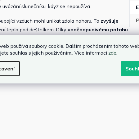
je uvázání slunečníku, když se nepoužívá.
P
upající vzduch mohl unikat zdola nahoru. To
zvyšuje
ní tepla pod deštníkem. Díky
voděodpudivému potahu
lehkým letním mrholením.
web používá soubory cookie. Dalším procházením tohoto we
jete souhlas s jejich používáním.. Více informací
zde
.
tavení
Souh