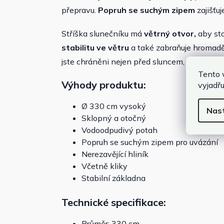
přepravu.
Popruh se suchým zipem
zajišťu
Stříška slunečníku má
větrný otvor,
aby sto
stabilitu ve větru
a také zabraňuje hromadě
jste chráněni nejen před sluncem, ale také 
Tento 
Výhody produktu:
vyjadřu
Ø 330 cm vysoký
Nas
Sklopný a otočný
Vodoodpudivý potah
Popruh se suchým zipem pro uvázání
Nerezavějící hliník
Včetně kliky
Stabilní základna
Technické specifikace:
Průměr: 330 cm