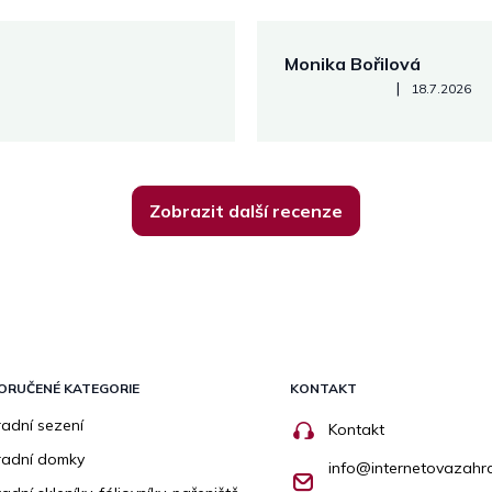
Monika Bořilová
Hodnocení obchodu je 5 z 5
|
18.7.2026
Zobrazit další recenze
ORUČENÉ KATEGORIE
KONTAKT
adní sezení
Kontakt
radní domky
info
@
internetovazahr