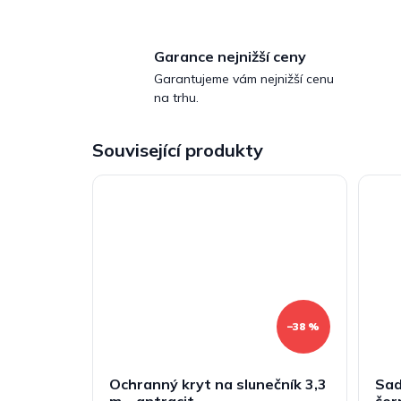
Garance nejnižší ceny
Garantujeme vám nejnižší cenu
na trhu.
Související produkty
–38 %
Ochranný kryt na slunečník 3,3
Sad
m – antracit
čer