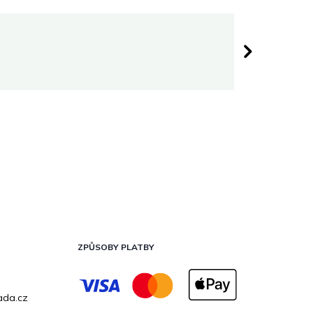
Darina 
 hvězdiček.
Hodnocen
ZPŮSOBY PLATBY
ada.cz