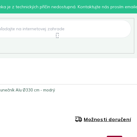
inka je z technických příčin nedostupná. Kontaktujte nás prosím email
lení
Chovatelské potřeby
Dílna
Pro děti
lunečník Alu Ø330 cm - modrý
Možnosti doručení