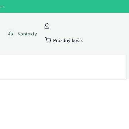
em.
Kontakty
Prázdný košík
Nákupní
košík
Sport