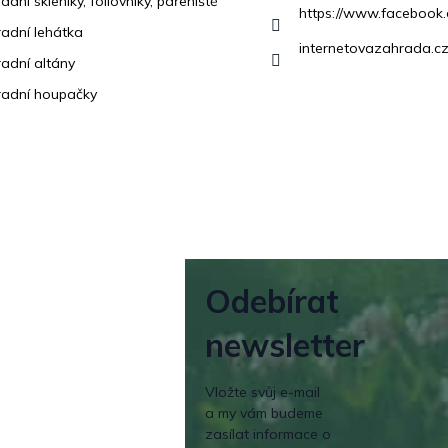
adní skleníky, fóliovníky, pařeniště
https://www.facebook
adní lehátka
internetovazahrada.cz
adní altány
adní houpačky
Odebírat
newsletter
Vložte svůj e-mail
a my vám budeme
zasílat informace o