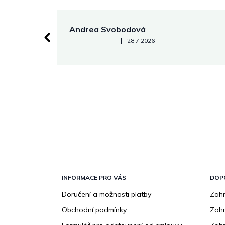
Andrea Svobodová
Hodnocení obchodu je 5 z 5 hvězdiček.
|
28.7.2026
Z
á
p
INFORMACE PRO VÁS
DOP
a
Doručení a možnosti platby
Zahr
t
Obchodní podmínky
Zah
í