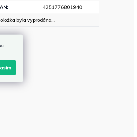
EAN
:
4251776801940
oložka byla vyprodána…
bu
lasím