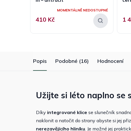
MOMENTÁLNĚ NEDOSTUPNÉ
410 Kč
1 
Popis
Podobné (16)
Hodnocení
Užijte si léto naplno s
Díky
integrované klice
se slunečník snadno
naklonit a natočit do strany abyste si jej př
nerezavějícího hliníku
. Je možné jej prakti