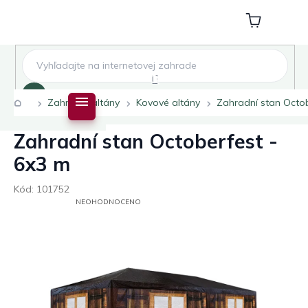
Přejít
na
Nákupní
obsah
košík
Hledat
Domů
Zahradní altány
Kovové altány
Zahradní stan Octob
Zahradní stan Octoberfest -
6x3 m
Kód:
101752
PRŮMĚRNÉ
NEOHODNOCENO
HODNOCENÍ
PRODUKTU
JE
0,0
Z
5
HVĚZDIČEK.