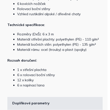
6 kovících nožiček
Rolovací boční stěny
Vzhled rustikální alpské / dřevěné chaty
Technické specifikace:
Rozměry (DxŠ): 6 x 3 m
Materiál střešní plachty: polyethylen (PE) - 110 g/m²
Materiál bočních stěn: polyethylen (PE) - 135 g/m²
Materiál rámu: ocel (trouby) a plast (spojky)
Rozsah doručení:
1 x střešní plachta
6 x rolovací boční stěny
12 x kolíky
6 x napínací lana
Doplňkové parametry