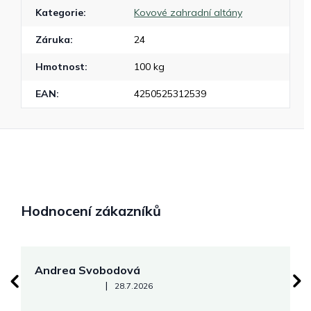
Kategorie
:
Kovové zahradní altány
Záruka
:
24
Hmotnost
:
100 kg
EAN
:
4250525312539
Hodnocení zákazníků
Andrea Svobodová
M
Hodnocení obchodu je 5 z 5 hvězdiček.
|
28.7.2026