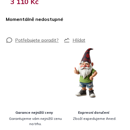
3 110 Kč
Měrná
cena:
Momentálně nedostupné
Hlídat
Garance nejnižší ceny
Expresní doručení
Garantujeme vám nejnižší cenu
Zboží expedujeme ihned.
na trhu.