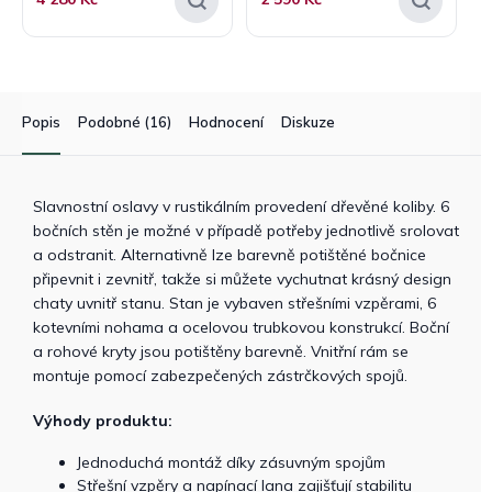
Popis
Podobné (16)
Hodnocení
Diskuze
Slavnostní oslavy v rustikálním provedení dřevěné koliby. 6
bočních stěn je možné v případě potřeby jednotlivě srolovat
a odstranit. Alternativně lze barevně potištěné bočnice
připevnit i zevnitř, takže si můžete vychutnat krásný design
chaty uvnitř stanu. Stan je vybaven střešními vzpěrami, 6
kotevními nohama a ocelovou trubkovou konstrukcí. Boční
a rohové kryty jsou potištěny barevně. Vnitřní rám se
montuje pomocí zabezpečených zástrčkových spojů.
Výhody produktu:
Jednoduchá montáž díky zásuvným spojům
Střešní vzpěry a napínací lana zajišťují stabilitu