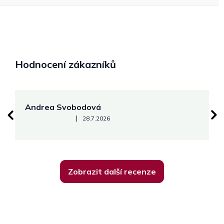
Hodnocení zákazníků
Andrea Svobodová
M
Hodnocení obchodu je 5 z 5 hvězdiček.
|
28.7.2026
Zobrazit další recenze