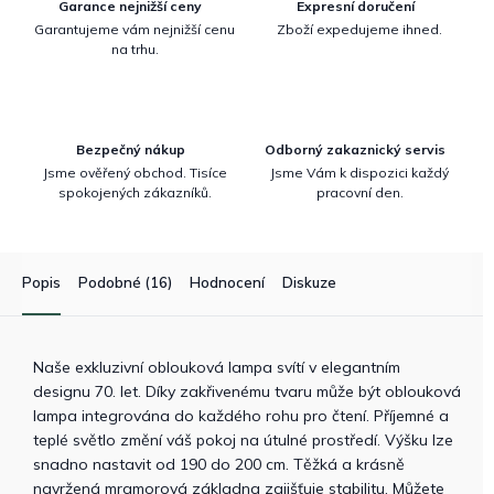
Garance nejnižší ceny
Expresní doručení
Garantujeme vám nejnižší cenu
Zboží expedujeme ihned.
na trhu.
Bezpečný nákup
Odborný zakaznický servis
Jsme ověřený obchod. Tisíce
Jsme Vám k dispozici každý
spokojených zákazníků.
pracovní den.
Popis
Podobné (16)
Hodnocení
Diskuze
Naše exkluzivní oblouková lampa svítí v elegantním
designu 70. let. Díky zakřivenému tvaru může být oblouková
lampa integrována do každého rohu pro čtení. Příjemné a
teplé světlo změní váš pokoj na útulné prostředí. Výšku lze
snadno nastavit od 190 do 200 cm. Těžká a krásně
navržená mramorová základna zajišťuje stabilitu. Můžete