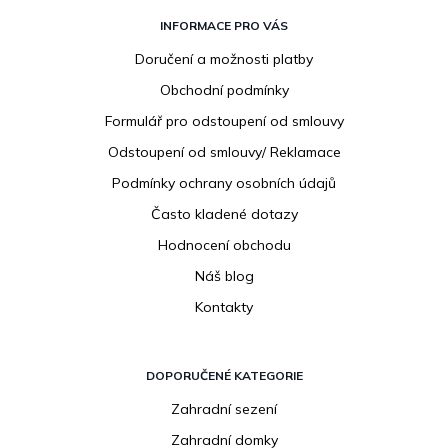
Z
á
INFORMACE PRO VÁS
p
Doručení a možnosti platby
a
Obchodní podmínky
t
í
Formulář pro odstoupení od smlouvy
Odstoupení od smlouvy/ Reklamace
Podmínky ochrany osobních údajů
Často kladené dotazy
Hodnocení obchodu
Náš blog
Kontakty
DOPORUČENÉ KATEGORIE
Zahradní sezení
Zahradní domky