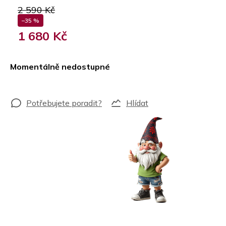
2 590 Kč
–35 %
1 680 Kč
Měrná
cena:
Momentálně nedostupné
Hlídat