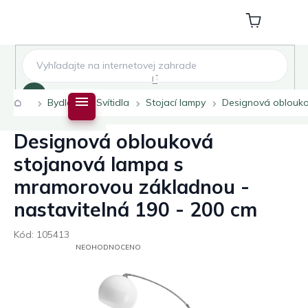
Přejít
na
Nákupní
obsah
košík
Hledat
Domů
Bydlení
Svítidla
Stojací lampy
Designová oblouko
Designová oblouková
stojanová lampa s
mramorovou základnou -
nastavitelná 190 - 200 cm
Kód:
105413
PRŮMĚRNÉ
NEOHODNOCENO
HODNOCENÍ
PRODUKTU
JE
0,0
Z