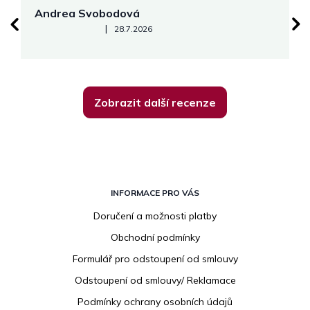
Andrea Svobodová
M
Hodnocení obchodu je 5 z 5 hvězdiček.
|
28.7.2026
Zobrazit další recenze
Z
á
INFORMACE PRO VÁS
p
Doručení a možnosti platby
a
Obchodní podmínky
t
í
Formulář pro odstoupení od smlouvy
Odstoupení od smlouvy/ Reklamace
Podmínky ochrany osobních údajů