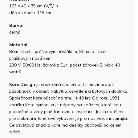
163 x 40 x 35 cm (V/Š/H)
délka kabelu: 115 cm
Barva:
černá
Materiál:
Rám- Ocel s práškovým nástřikem, Stínidlo- Ocel s
práškovým nástřikem
230 V, 50/60 Hz, žárovka E14, počet žárovek 5, Max. 40
wattů
Kare Design
je soukromá společnost s mezinárodní
působností v oblasti nábytku, osvětlení a bytových doplňků.
Společnost Kare působí na trhu již 40 let. Od roku 1981
značka Kare symbolizuje nápady na zařízení, které jsou
jedinečné a vždy plné fantazie a inspirace. Jejich nadšení
pro unikátní interiérové ​​vybavení je pro nás velice inspirující.
Celosvětová značka kare má desítky obchodů po celém
světě.