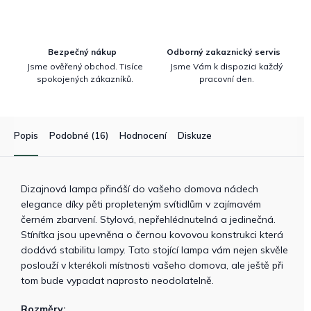
Bezpečný nákup
Odborný zakaznický servis
Jsme ověřený obchod. Tisíce
Jsme Vám k dispozici každý
spokojených zákazníků.
pracovní den.
Popis
Podobné (16)
Hodnocení
Diskuze
Dizajnová lampa přináší do vašeho domova nádech
elegance díky pěti propleteným svítidlům v zajímavém
černém zbarvení. Stylová, nepřehlédnutelná a jedinečná.
Stínítka jsou upevněna o černou kovovou konstrukci která
dodává stabilitu lampy. Tato stojící lampa vám nejen skvěle
poslouží v kterékoli místnosti vašeho domova, ale ještě při
tom bude vypadat naprosto neodolatelně.
Rozměry: