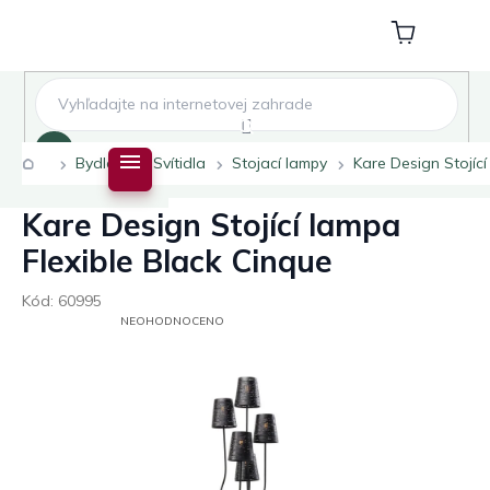
Přejít
na
Nákupní
obsah
košík
Hledat
Domů
Bydlení
Svítidla
Stojací lampy
Kare Design Stojící
Kare Design Stojící lampa
Flexible Black Cinque
Kód:
60995
PRŮMĚRNÉ
NEOHODNOCENO
HODNOCENÍ
PRODUKTU
JE
0,0
Z
5
HVĚZDIČEK.