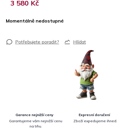
3 580 Kč
Měrná
cena:
Momentálně nedostupné
Hlídat
Garance nejnižší ceny
Expresní doručení
Garantujeme vám nejnižší cenu
Zboží expedujeme ihned.
na trhu.