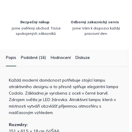
Bezpečný nákup
Odborný zakaznický servis
Jsme ověřený obchod. Tisíce
Jsme Vám k dispozici každý
spokojených zákazníků.
pracovní den.
Popis
Podobné (16)
Hodnocení
Diskuze
Každá moderní domácnost potřebuje stojící lampu
atraktivního designu a to přesně splňuje elegantní lampa
Codolo. Základna je vyrobena z oceli v černé barvě.
Zdrojem světla je LED žárovka. Atraktivní lampa, která v
místnosti vytváří obzvlášť příjemnou atmosféru s
nadčasovým vzhledem.
Rozměry:
151 × 61,5 × 18 cm (V/Š/H)