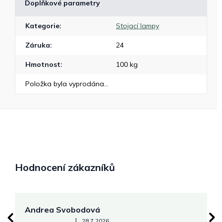
Doplňkové parametry
Kategorie
:
Stojací lampy
Záruka
:
24
Hmotnost
:
100 kg
Položka byla vyprodána…
Hodnocení zákazníků
Andrea Svobodová
M
Hodnocení obchodu je 5 z 5 hvězdiček.
|
28.7.2026