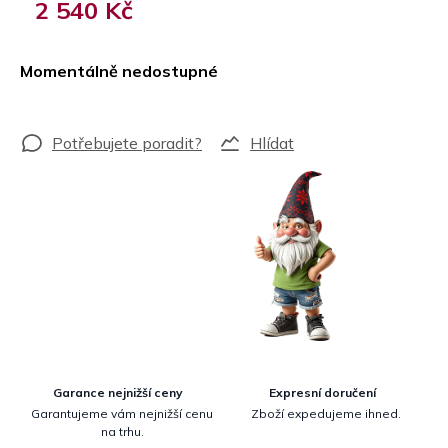
2 540 Kč
Měrná
cena:
Momentálně nedostupné
Hlídat
Garance nejnižší ceny
Expresní doručení
Garantujeme vám nejnižší cenu
Zboží expedujeme ihned.
na trhu.