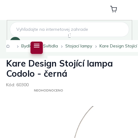
Přejít
na
Nákupní
obsah
košík
Hledat
Domů
Bydlení
Svítidla
Stojací lampy
Kare Design Stojíc
Kare Design Stojící lampa
Codolo - černá
Kód:
60300
PRŮMĚRNÉ
NEOHODNOCENO
HODNOCENÍ
PRODUKTU
JE
0,0
Z
5
HVĚZDIČEK.