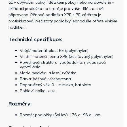
už v obývacím pokoji, dětském pokoji nebo na dovolené –
skládací podložka na hraní je pro vaše dítě za chvíli
připravena. Pěnová podložka XPE s PE zátěrem je
protiskluzová. Nečistoty podložky jednoduše otřete vlhkým
hadříkem.
Technické specifikace:
Vnější materiál: plast PE (polyethylen)
Vnitřní materiál: pěna XPE (zesíťovaný polyethylen)
Povrchová struktura: voděodolná, neklouzavá,
vyrytá čísla
Motiv: medvědi a lesní zvířátka
Barva: béžová, vícebarevná
Doporučený věk: 0+, miminka, batolata
Pohlaví: holka, kluk
Rozměry:
Rozměr podložky (ŠxHxV): 176 x 196 x 1 cm