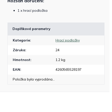
Rozsah doručení:
1 x hrací podložka
Doplňkové parametry
Kategorie
:
Hrací podložky
Záruka
:
24
Hmotnost
:
1.2 kg
EAN
:
4260565528197
Položka byla vyprodána…