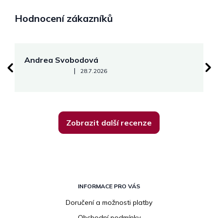
Hodnocení zákazníků
Andrea Svobodová
M
Hodnocení obchodu je 5 z 5 hvězdiček.
|
28.7.2026
Zobrazit další recenze
Z
á
INFORMACE PRO VÁS
p
Doručení a možnosti platby
a
Obchodní podmínky