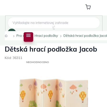
Přejít
na
Nákupní
obsah
košík
Hledat
Domů
Pro děti
Hrací podložky
Dětská hrací podložka Jaco
Dětská hrací podložka Jacob
Kód:
36311
PRŮMĚRNÉ
NEOHODNOCENO
HODNOCENÍ
PRODUKTU
JE
0,0
Z
5
HVĚZDIČEK.