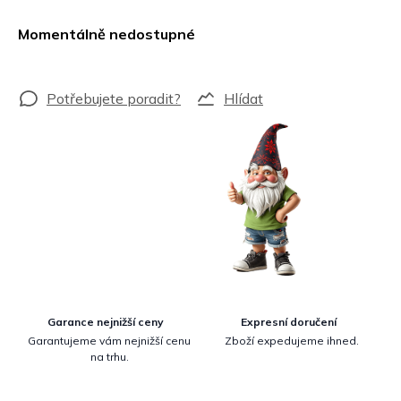
Měrná
cena:
Momentálně nedostupné
Hlídat
Garance nejnižší ceny
Expresní doručení
Garantujeme vám nejnižší cenu
Zboží expedujeme ihned.
na trhu.