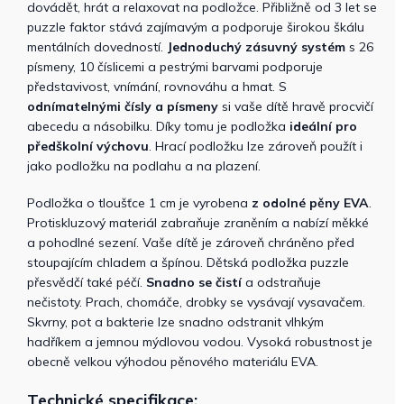
dovádět, hrát a relaxovat na podložce. Přibližně od 3 let se
puzzle faktor stává zajímavým a podporuje širokou škálu
mentálních dovedností.
Jednoduchý zásuvný systém
s 26
písmeny, 10 číslicemi a pestrými barvami podporuje
představivost, vnímání, rovnováhu a hmat. S
odnímatelnými čísly a písmeny
si vaše dítě hravě procvičí
abecedu a násobilku. Díky tomu je podložka
ideální pro
předškolní výchovu
. Hrací podložku lze zároveň použít i
jako podložku na podlahu a na plazení.
Podložka o tloušťce 1 cm je vyrobena
z odolné pěny EVA
.
Protiskluzový materiál zabraňuje zraněním a nabízí měkké
a pohodlné sezení. Vaše dítě je zároveň chráněno před
stoupajícím chladem a špínou. Dětská podložka puzzle
přesvědčí také péčí.
Snadno se čistí
a odstraňuje
nečistoty. Prach, chomáče, drobky se vysávají vysavačem.
Skvrny, pot a bakterie lze snadno odstranit vlhkým
hadříkem a jemnou mýdlovou vodou. Vysoká robustnost je
obecně velkou výhodou pěnového materiálu EVA.
Technické specifikace: