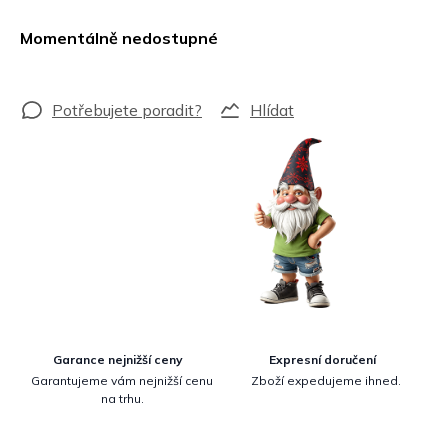
Měrná
cena:
Momentálně nedostupné
Hlídat
Garance nejnižší ceny
Expresní doručení
Garantujeme vám nejnižší cenu
Zboží expedujeme ihned.
na trhu.