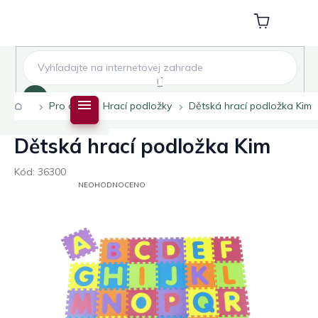
Přejít
na
Nákupní
obsah
košík
Hledat
Domů
Pro děti
Hrací podložky
Dětská hrací podložka Kim
Dětská hrací podložka Kim
Kód:
36300
PRŮMĚRNÉ
NEOHODNOCENO
HODNOCENÍ
PRODUKTU
JE
0,0
Z
5
HVĚZDIČEK.