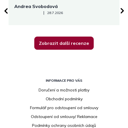
Andrea Svobodová
M
Hodnocení obchodu je 5 z 5 hvězdiček.
|
28.7.2026
Zobrazit další recenze
Z
á
INFORMACE PRO VÁS
p
Doručení a možnosti platby
a
Obchodní podmínky
t
í
Formulář pro odstoupení od smlouvy
Odstoupení od smlouvy/ Reklamace
Podmínky ochrany osobních údajů