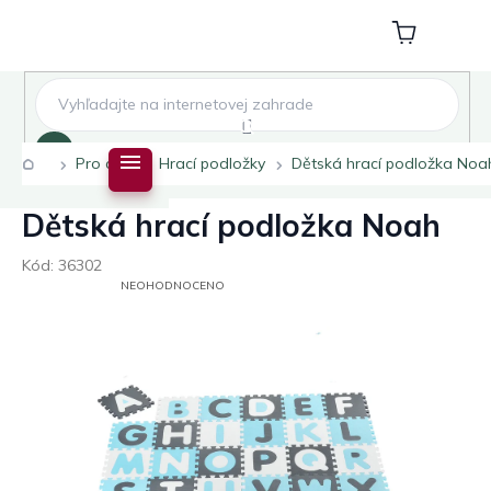
Přejít
na
Nákupní
obsah
košík
Hledat
Domů
Pro děti
Hrací podložky
Dětská hrací podložka Noa
Dětská hrací podložka Noah
Kód:
36302
PRŮMĚRNÉ
NEOHODNOCENO
HODNOCENÍ
PRODUKTU
JE
0,0
Z
5
HVĚZDIČEK.