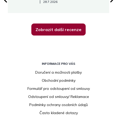
Hodnocení obchodu je 5 z 5 hvězdiček.
|
28.7.2026
Zobrazit další recenze
Z
á
INFORMACE PRO VÁS
p
Doručení a možnosti platby
a
Obchodní podmínky
t
í
Formulář pro odstoupení od smlouvy
Odstoupení od smlouvy/ Reklamace
Podmínky ochrany osobních údajů
Často kladené dotazy