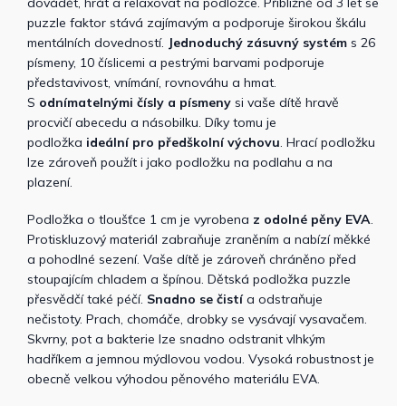
dovádět, hrát a relaxovat na podložce. Přibližně od 3 let se
puzzle faktor stává zajímavým a podporuje širokou škálu
mentálních dovedností.
Jednoduchý zásuvný systém
s 26
písmeny, 10 číslicemi a pestrými barvami podporuje
představivost, vnímání, rovnováhu a hmat.
S
odnímatelnými čísly a písmeny
si vaše dítě hravě
procvičí abecedu a násobilku. Díky tomu je
podložka
ideální pro předškolní výchovu
. Hrací podložku
lze zároveň použít i jako podložku na podlahu a na
plazení.
Podložka o tloušťce 1 cm je vyrobena
z odolné pěny EVA
.
Protiskluzový materiál zabraňuje zraněním a nabízí měkké
a pohodlné sezení. Vaše dítě je zároveň chráněno před
stoupajícím chladem a špínou. Dětská podložka puzzle
přesvědčí také péčí.
Snadno se čistí
a odstraňuje
nečistoty. Prach, chomáče, drobky se vysávají vysavačem.
Skvrny, pot a bakterie lze snadno odstranit vlhkým
hadříkem a jemnou mýdlovou vodou. Vysoká robustnost je
obecně velkou výhodou pěnového materiálu EVA.