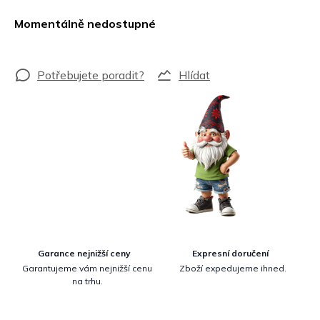
Měrná
cena:
Momentálně nedostupné
Hlídat
Garance nejnižší ceny
Expresní doručení
Garantujeme vám nejnižší cenu
Zboží expedujeme ihned.
na trhu.