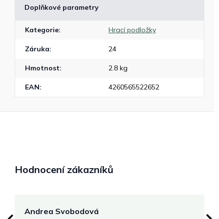
Doplňkové parametry
Kategorie
:
Hrací podložky
Záruka
:
24
Hmotnost
:
2.8 kg
EAN
:
4260565522652
Hodnocení zákazníků
Andrea Svobodová
M