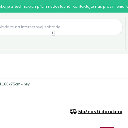
inka je z technických příčin nedostupná. Kontaktujte nás prosím email
lení
Chovatelské potřeby
Dílna
Pro děti
l 160x75cm - bílý
Možnosti doručení