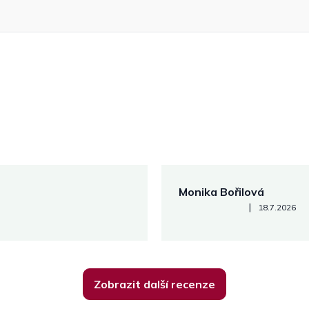
Monika Bořilová
Hodnocení obchodu je 5 z 5
|
18.7.2026
Zobrazit další recenze