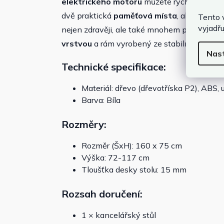
elektrického motoru
můžete rychle a bez 
dvě praktická
paměťová místa
, abyste si u
Tento 
vyjadřu
nejen zdravěji, ale také mnohem pohodlněji
vrstvou
a rám vyrobený ze stabilní uhlíkové 
Nas
Technické specifikace:
Materiál: dřevo (dřevotříska P2), ABS, 
Barva: Bíla
Rozměry:
Rozměr (ŠxH): 160 x 75 cm
Výška: 72-117 cm
Tloušťka desky stolu: 15 mm
Rozsah doručení:
1 × kancelářský stůl