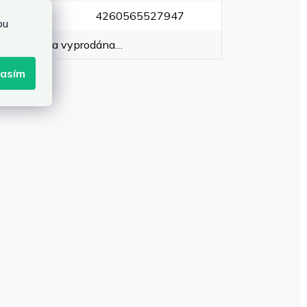
EAN
:
4260565527947
bu
oložka byla vyprodána…
lasím