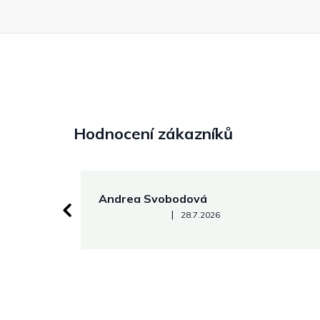
Hodnocení zákazníků
Andrea Svobodová
Hodnocení obchodu je 5 z 5 hvězdiček.
|
28.7.2026