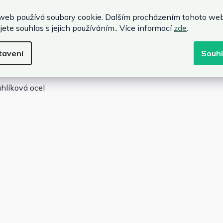
námahy zvednout nebo spustit desku stolu. Ovladač má
ložili optimální polohu v
sedě a stoji.
Můžete pracovat
web používá soubory cookie. Dalším procházením tohoto we
jete souhlas s jejich používáním.. Více informací
zde
.
. Pracovní deska o
tloušťce 15 mm s karbonovou
P
oceli dělají stůl odolným.
tavení
Souh
uhlíková ocel