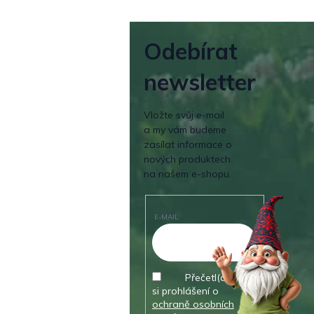
Odebírat
newsletter
Vložte svůj e-mail
a my vám budeme
zasílat informace o
nových produktech
na našem e-shopu.
E-MAIL
Přečetl(a) jsem
si prohlášení o
ochraně osobních