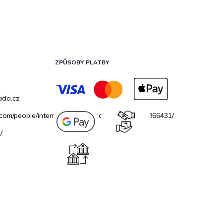
ZPŮSOBY PLATBY
ada.cz
.com/people/internetovazahradacz/100069706866431/
/