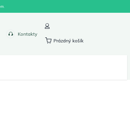
em.
Kontakty
Prázdný košík
Nákupní
košík
Sport