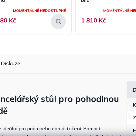
MOMENTÁLNĚ NEDOSTUPNÉ
MOMENTÁLNĚ NE
680 Kč
1 810 Kč
Diskuze
D
ncelářský stůl pro pohodlnou
K
dě
Z
je ideální pro práci nebo domácí učení. Pomocí