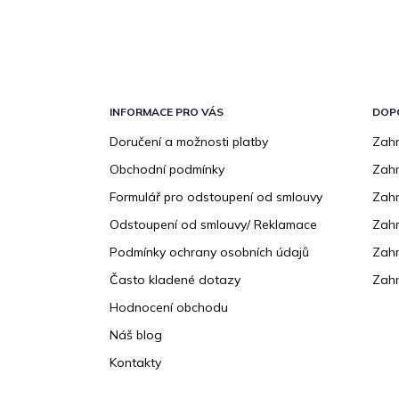
Z
á
p
INFORMACE PRO VÁS
DOP
a
Doručení a možnosti platby
Zahr
t
Obchodní podmínky
Zah
í
Formulář pro odstoupení od smlouvy
Zahr
Odstoupení od smlouvy/ Reklamace
Zahr
Podmínky ochrany osobních údajů
Zahr
Často kladené dotazy
Zahr
Hodnocení obchodu
Náš blog
Kontakty