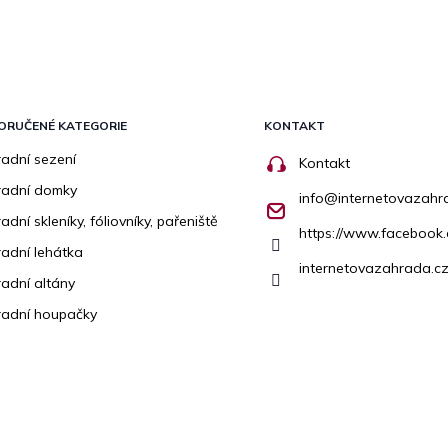
ORUČENÉ KATEGORIE
KONTAKT
adní sezení
Kontakt
radní domky
info
@
internetovazahr
adní skleníky, fóliovníky, pařeniště
https://www.facebook
adní lehátka
internetovazahrada.cz
adní altány
adní houpačky