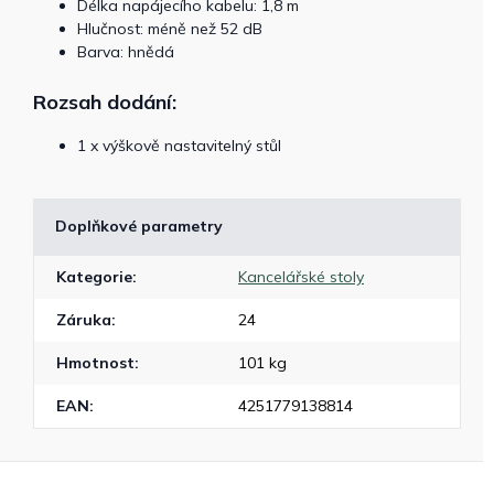
Délka napájecího kabelu: 1,8 m
Hlučnost: méně než 52 dB
Barva: hnědá
Rozsah dodání:
1 x výškově nastavitelný stůl
Doplňkové parametry
Kategorie
:
Kancelářské stoly
Záruka
:
24
Hmotnost
:
101 kg
EAN
:
4251779138814