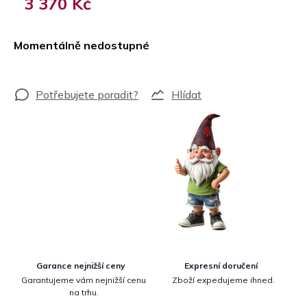
3 370 Kč
Měrná
cena:
Momentálně nedostupné
Hlídat
Garance nejnižší ceny
Expresní doručení
Garantujeme vám nejnižší cenu
Zboží expedujeme ihned.
na trhu.