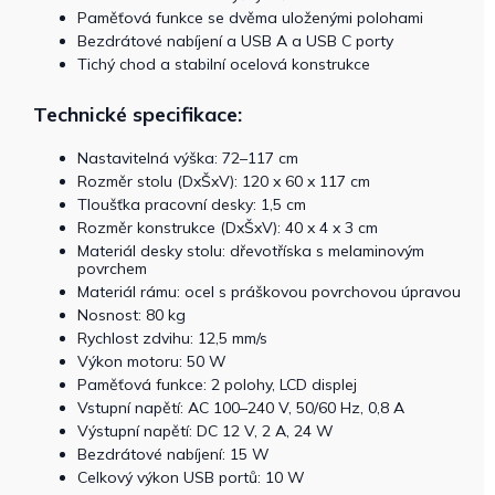
Paměťová funkce se dvěma uloženými polohami
Bezdrátové nabíjení a USB A a USB C porty
Tichý chod a stabilní ocelová konstrukce
Technické specifikace:
Nastavitelná výška: 72–117 cm
Rozměr stolu (DxŠxV): 120 x 60 x 117 cm
Tloušťka pracovní desky: 1,5 cm
Rozměr konstrukce (DxŠxV): 40 x 4 x 3 cm
Materiál desky stolu: dřevotříska s melaminovým
povrchem
Materiál rámu: ocel s práškovou povrchovou úpravou
Nosnost: 80 kg
Rychlost zdvihu: 12,5 mm/s
Výkon motoru: 50 W
Paměťová funkce: 2 polohy, LCD displej
Vstupní napětí: AC 100–240 V, 50/60 Hz, 0,8 A
Výstupní napětí: DC 12 V, 2 A, 24 W
Bezdrátové nabíjení: 15 W
Celkový výkon USB portů: 10 W