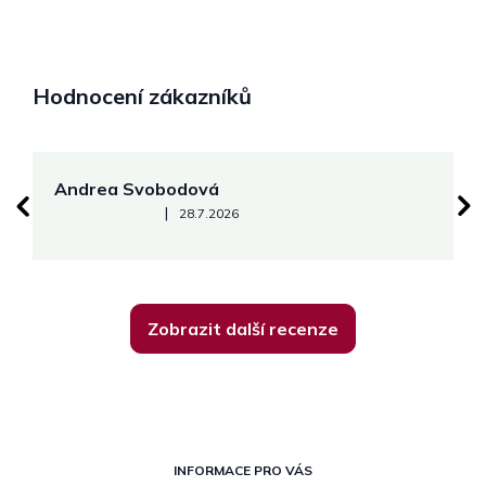
Hodnocení zákazníků
Andrea Svobodová
M
Hodnocení obchodu je 5 z 5 hvězdiček.
|
28.7.2026
Zobrazit další recenze
Z
á
INFORMACE PRO VÁS