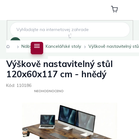
Přejít
na
Nákupní
obsah
košík
Hledat
Domů
Nábytek
Kancelářské stoly
Výškově nastavitelný st
Výškově nastavitelný stůl
120x60x117 cm - hnědý
Kód:
110186
PRŮMĚRNÉ
NEOHODNOCENO
HODNOCENÍ
PRODUKTU
JE
0,0
Z
5
HVĚZDIČEK.