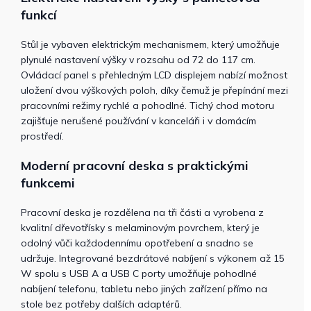
funkcí
Stůl je vybaven elektrickým mechanismem, který umožňuje
plynulé nastavení výšky v rozsahu od 72 do 117 cm.
Ovládací panel s přehledným LCD displejem nabízí možnost
uložení dvou výškových poloh, díky čemuž je přepínání mezi
pracovními režimy rychlé a pohodlné. Tichý chod motoru
zajišťuje nerušené používání v kanceláři i v domácím
prostředí.
Moderní pracovní deska s praktickými
funkcemi
Pracovní deska je rozdělena na tři části a vyrobena z
kvalitní dřevotřísky s melaminovým povrchem, který je
odolný vůči každodennímu opotřebení a snadno se
udržuje. Integrované bezdrátové nabíjení s výkonem až 15
W spolu s USB A a USB C porty umožňuje pohodlné
nabíjení telefonu, tabletu nebo jiných zařízení přímo na
stole bez potřeby dalších adaptérů.