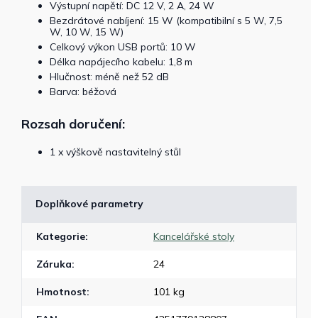
Výstupní napětí: DC 12 V, 2 A, 24 W
Bezdrátové nabíjení: 15 W (kompatibilní s 5 W, 7,5
W, 10 W, 15 W)
Celkový výkon USB portů: 10 W
Délka napájecího kabelu: 1,8 m
Hlučnost: méně než 52 dB
Barva: béžová
Rozsah doručení:
1 x výškově nastavitelný stůl
Doplňkové parametry
Kategorie
:
Kancelářské stoly
Záruka
:
24
Hmotnost
:
101 kg