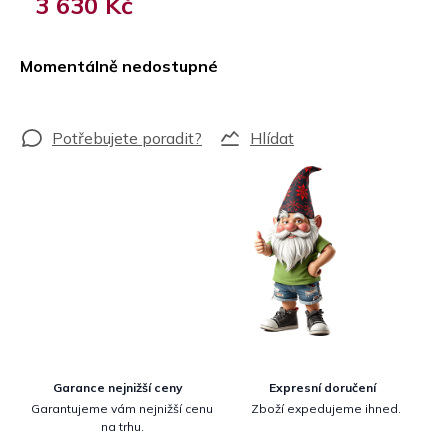
3 630 Kč
Měrná
cena:
Momentálně nedostupné
Hlídat
Garance nejnižší ceny
Expresní doručení
Garantujeme vám nejnižší cenu
Zboží expedujeme ihned.
na trhu.