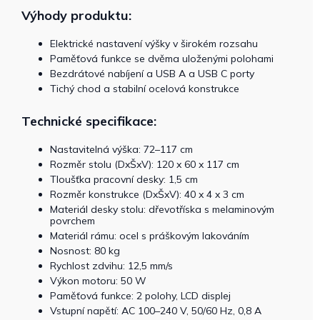
Výhody produktu:
Elektrické nastavení výšky v širokém rozsahu
Paměťová funkce se dvěma uloženými polohami
Bezdrátové nabíjení a USB A a USB C porty
Tichý chod a stabilní ocelová konstrukce
Technické specifikace:
Nastavitelná výška: 72–117 cm
Rozměr stolu (DxŠxV): 120 x 60 x 117 cm
Tloušťka pracovní desky: 1,5 cm
Rozměr konstrukce (DxŠxV): 40 x 4 x 3 cm
Materiál desky stolu: dřevotříska s melaminovým
povrchem
Materiál rámu: ocel s práškovým lakováním
Nosnost: 80 kg
Rychlost zdvihu: 12,5 mm/s
Výkon motoru: 50 W
Paměťová funkce: 2 polohy, LCD displej
Vstupní napětí: AC 100–240 V, 50/60 Hz, 0,8 A