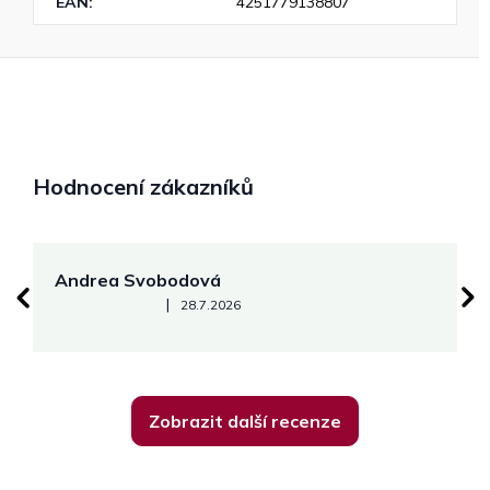
EAN
:
4251779138807
Hodnocení zákazníků
Andrea Svobodová
M
Hodnocení obchodu je 5 z 5 hvězdiček.
|
28.7.2026
Zobrazit další recenze