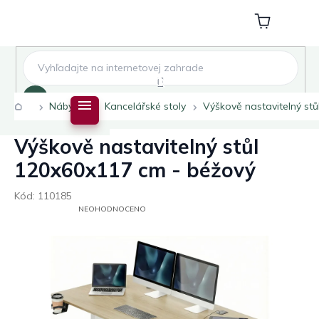
Přejít
na
Nákupní
obsah
košík
Hledat
Domů
Nábytek
Kancelářské stoly
Výškově nastavitelný st
Výškově nastavitelný stůl
120x60x117 cm - béžový
Kód:
110185
PRŮMĚRNÉ
NEOHODNOCENO
HODNOCENÍ
PRODUKTU
JE
0,0
Z
5
HVĚZDIČEK.