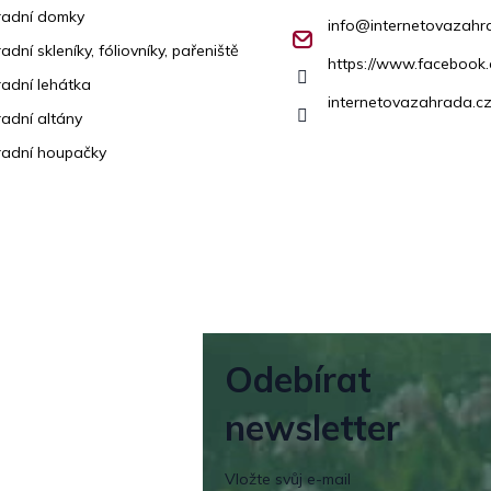
radní domky
info
@
internetovazahr
adní skleníky, fóliovníky, pařeniště
https://www.facebook
adní lehátka
internetovazahrada.cz
adní altány
adní houpačky
Odebírat
newsletter
Vložte svůj e-mail