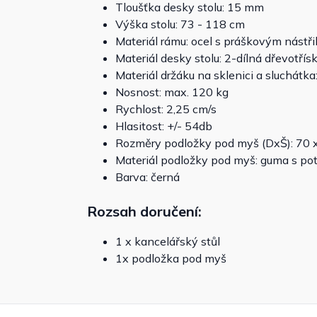
Tloušťka desky stolu: 15 mm
Výška stolu: 73 - 118 cm
Materiál rámu: ocel s práškovým nástř
Materiál desky stolu: 2-dílná dřevotř
Materiál držáku na sklenici a sluchát
Nosnost: max. 120 kg
Rychlost: 2,25 cm/s
Hlasitost: +/- 54db
Rozměry podložky pod myš (DxŠ): 70 x
Materiál podložky pod myš: guma s po
Barva: černá
Rozsah doručení:
1 x kancelářský stůl
1x podložka pod myš