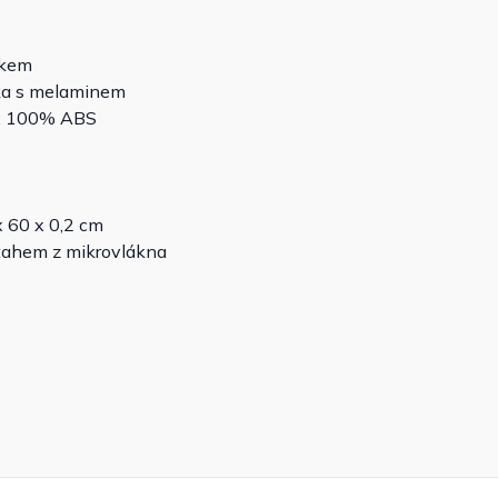
ikem
íska s melaminem
ka: 100% ABS
 60 x 0,2 cm
tahem z mikrovlákna