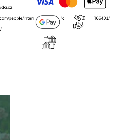
ada.cz
.com/people/internetovazahradacz/100069706866431/
/