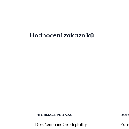
Hodnocení zákazníků
Z
á
p
INFORMACE PRO VÁS
DOP
a
Doručení a možnosti platby
Zahr
t