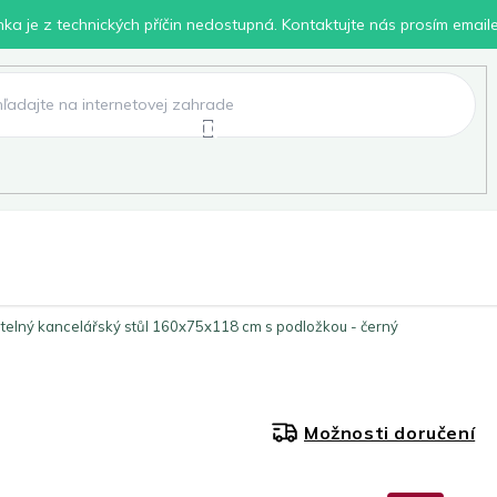
inka je z technických příčin nedostupná. Kontaktujte nás prosím email
lení
Chovatelské potřeby
Dílna
Pro děti
telný kancelářský stůl 160x75x118 cm s podložkou - černý
Možnosti doručení