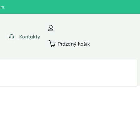
em.
Kontakty
Prázdný košík
Nákupní
košík
Sport