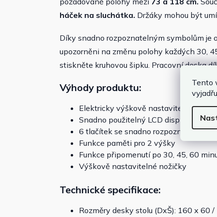
požadované polohy mezi
73 a 118 cm.
Součá
háček na sluchátka.
Držáky mohou být umí
Díky snadno rozpoznatelným symbolům je 
upozorněni na změnu polohy každých 30, 45 
stiskněte kruhovou šipku. Pracovní deska dík
Tento 
Výhody produktu:
vyjadřu
Elektricky výškově nastavitelné
Nas
Snadno použitelný LCD displej, tichý m
6 tlačítek se snadno rozpoznatelnými
Funkce paměti pro 2 výšky
Funkce připomenutí po 30, 45, 60 min
Výškově nastavitelné nožičky
Technické specifikace:
Rozměry desky stolu (DxŠ): 160 x 60 /