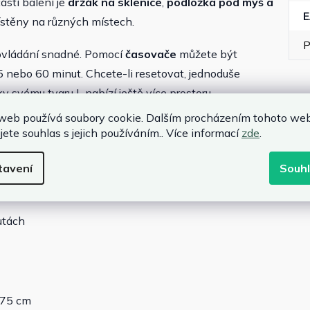
stí balení je
držák na sklenice
,
podložka pod myš a
stěny na různých místech.
P
ovládání snadné. Pomocí
časovače
můžete být
nebo 60 minut. Chcete-li resetovat, jednoduše
y svému tvaru L nabízí ještě více prostoru.
web používá soubory cookie. Dalším procházením tohoto we
jete souhlas s jejich používáním.. Více informací
zde
.
tavení
Souh
otor
 symboly
utách
 75 cm