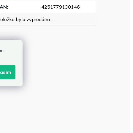
EAN
:
4251779130146
oložka byla vyprodána…
bu
lasím